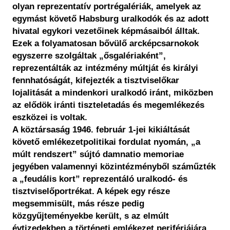
olyan reprezentatív portrégalériák, amelyek az
egymást követő Habsburg uralkodók és az adott
hivatal egykori vezetőinek képmásaiból álltak.
Ezek a folyamatosan bővülő arcképcsarnokok
egyszerre szolgáltak „ősgalériaként”,
reprezentálták az intézmény múltját és királyi
fennhatóságát, kifejezték a tisztviselőkar
lojalitását a mindenkori uralkodó iránt, miközben
az elődök iránti tiszteletadás és megemlékezés
eszközei is voltak.
A köztársaság 1946. február 1-jei kikiáltását
követő emlékezetpolitikai fordulat nyomán, „a
múlt rendszert” sújtó damnatio memoriae
jegyében valamennyi közintézményből száműzték
a „feudális kort” reprezentáló uralkodó- és
tisztviselőportrékat. A képek egy része
megsemmisült, más része pedig
közgyűjteményekbe került, s az elmúlt
évtizedekben a történeti emlékezet perifériájára