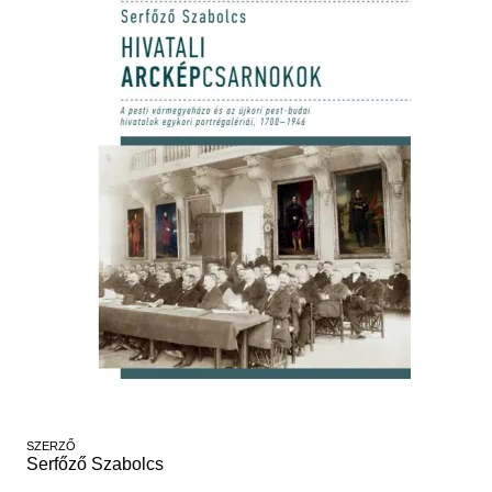
Régészet
Képcsarnok
Tagintézmények
Történeti Fényképtár
Felnőttképzés
Éremtár
Közérdekű adatok
Adattár
Központi Könyvtár
SZERZŐ
Serfőző Szabolcs