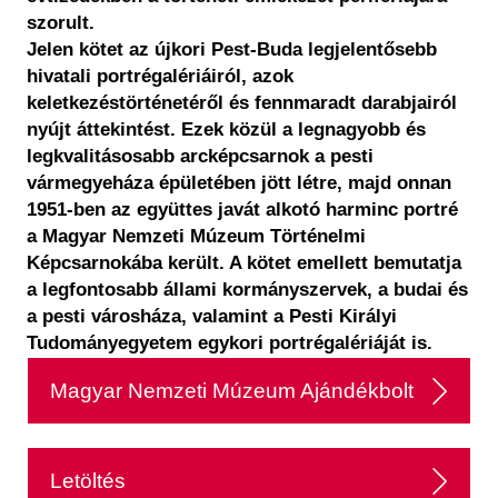
szorult.
Jelen kötet az újkori Pest-Buda legjelentősebb
hivatali portrégalériáiról, azok
keletkezéstörténetéről és fennmaradt darabjairól
nyújt áttekintést. Ezek közül a legnagyobb és
legkvalitásosabb arcképcsarnok a pesti
vármegyeháza épületében jött létre, majd onnan
1951-ben az együttes javát alkotó harminc portré
a Magyar Nemzeti Múzeum Történelmi
Képcsarnokába került. A kötet emellett bemutatja
a legfontosabb állami kormányszervek, a budai és
a pesti városháza, valamint a Pesti Királyi
Tudományegyetem egykori portrégalériáját is.
Magyar Nemzeti Múzeum Ajándékbolt
Letöltés