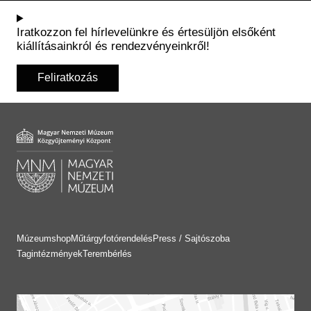
Iratkozzon fel hírlevelünkre és értesüljön elsőként
kiállításainkról és rendezvényeinkről!
Feliratkozás
Múzeumshop
Műtárgyfotórendelés
Press / Sajtószoba
Tagintézmények
Terembérlés