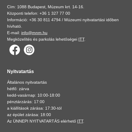
Cím: 1088 Budapest, Múzeum krt. 14-16.
Központi telefon: +36 1 327 77 00
Információ: +36 30 811 4794 /
Múzeumi nyitvatartási időben
hívható.
E-mail:
info@mnm.hu
Megközelítés és parkolás lehetőségei
ITT
.
Nyitvatartás
Általános nyitvatartás
hétfő: zárva
kedd-vasárnap: 10:00-18:00
pénztárzárás: 17:00
a kiállítások zárása: 17:30-tól
az épület zárása: 18:00
Az ÜNNEPI NYITVATARTÁS elérhető
ITT
.