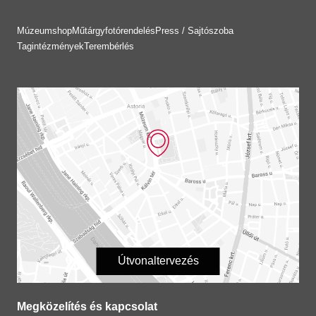
Múzeumshop
Műtárgyfotórendelés
Press / Sajtószoba
Tagintézmények
Terembérlés
Útvonaltervezés
Megközelítés és kapcsolat