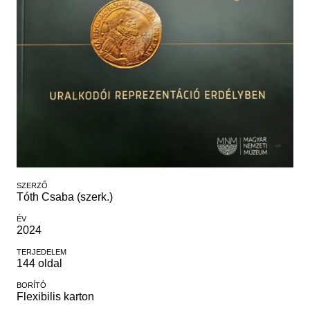
Régészet
Képcsarnok
Tagintézmények
Történeti Fényképtár
Felnőttképzés
Éremtár
Közérdekű adatok
Adattár
Központi Könyvtár
SZERZŐ
Tóth Csaba (szerk.)
ÉV
2024
TERJEDELEM
144 oldal
BORÍTÓ
Flexibilis karton