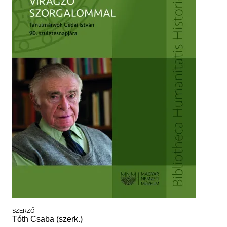
Régészet
Képcsarnok
Tagintézmények
Történeti Fényképtár
Felnőttképzés
Éremtár
Közérdekű adatok
Adattár
Központi Könyvtár
SZERZŐ
Tóth Csaba (szerk.)