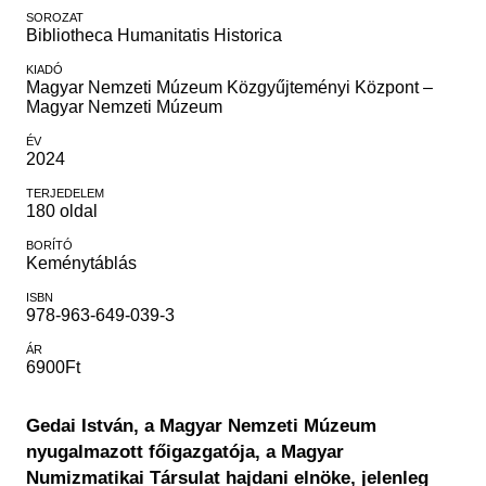
SOROZAT
Bibliotheca Humanitatis Historica
KIADÓ
Magyar Nemzeti Múzeum Közgyűjteményi Központ –
Magyar Nemzeti Múzeum
ÉV
2024
TERJEDELEM
180 oldal
BORÍTÓ
Keménytáblás
ISBN
978-963-649-039-3
ÁR
6900Ft
Gedai István, a Magyar Nemzeti Múzeum
nyugalmazott főigazgatója, a Magyar
Numizmatikai Társulat hajdani elnöke, jelenleg