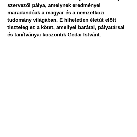
szervezői pálya, amelynek eredményei
maradandóak a magyar és a nemzetközi
tudomány világában. E hihetetlen életút előtt
tiszteleg ez a kötet, amellyel barátai, pályatársai
és tanítványai köszöntik Gedai Istvánt.
Lapozható
PDF