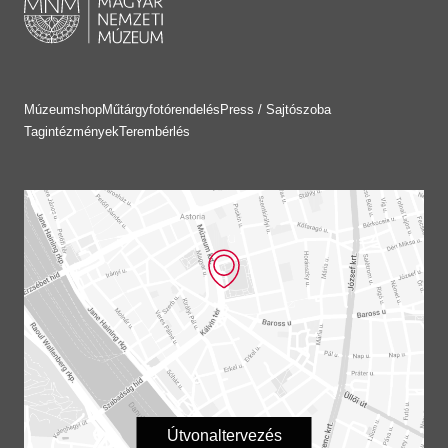
Múzeumshop
Műtárgyfotórendelés
Press / Sajtószoba
Tagintézmények
Terembérlés
Útvonaltervezés