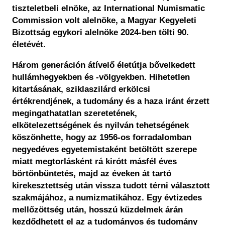
tiszteletbeli elnöke, az International Numismatic
Commission volt alelnöke, a Magyar Kegyeleti
Bizottság egykori alelnöke 2024-ben tölti 90.
életévét.
Három generáción átívelő életútja bővelkedett
hullámhegyekben és -völgyekben. Hihetetlen
kitartásának, sziklaszilárd erkölcsi
értékrendjének, a tudomány és a haza iránt érzett
megingathatatlan szeretetének,
elkötelezettségének és nyilván tehetségének
köszönhette, hogy az 1956-os forradalomban
negyedéves egyetemistaként betöltött szerepe
miatt megtorlásként rá kirótt másfél éves
börtönbüntetés, majd az éveken át tartó
kirekesztettség után vissza tudott térni választott
szakmájához, a numizmatikához. Egy évtizedes
mellőzöttség után, hosszú küzdelmek árán
kezdődhetett el az a tudományos és tudomány