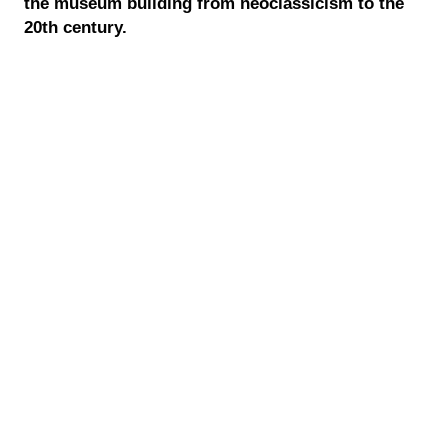
the museum building from neoclassicism to the
20th century.
Lapozható
PDF