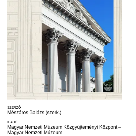
Régészet
Képcsarnok
Tagintézmények
Történeti Fényképtár
Felnőttképzés
Éremtár
Közérdekű adatok
Adattár
Központi Könyvtár
SZERZŐ
Mészáros Balázs (szerk.)
KIADÓ
Magyar Nemzeti Múzeum Közgyűjteményi Központ –
Magyar Nemzeti Múzeum