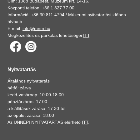
Cím: 1088 Budapest, Múzeum krt. 14-16.
Központi telefon: +36 1 327 77 00
Információ: +36 30 811 4794 /
Múzeumi nyitvatartási időben
hívható.
E-mail:
info@mnm.hu
Megközelítés és parkolás lehetőségei
ITT
.
Nyitvatartás
Általános nyitvatartás
hétfő: zárva
kedd-vasárnap: 10:00-18:00
pénztárzárás: 17:00
a kiállítások zárása: 17:30-tól
az épület zárása: 18:00
Az ÜNNEPI NYITVATARTÁS elérhető
ITT
.