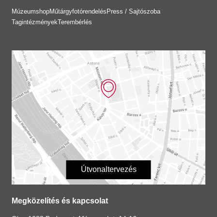
Múzeumshop
Műtárgyfotórendelés
Press / Sajtószoba
Tagintézmények
Terembérlés
Útvonaltervezés
Megközelítés és kapcsolat