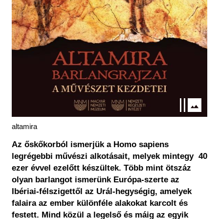
altamira
Az őskőkorból ismerjük a Homo sapiens
legrégebbi művészi alkotásait, melyek mintegy 40
ezer évvel ezelőtt készültek. Több mint ötszáz
olyan barlangot ismerünk Európa-szerte az
Ibériai-félszigettől az Urál-hegységig, amelyek
falaira az ember különféle alakokat karcolt és
festett. Mind közül a legelső és máig az egyik