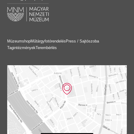
Múzeumshop
Műtárgyfotórendelés
Press / Sajtószoba
Tagintézmények
Terembérlés