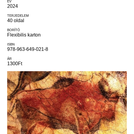
Régészet
ÉV
2024
Képcsarnok
Tagintézmények
Történeti Fényképtár
TERJEDELEM
Felnőttképzés
40 oldal
Éremtár
Közérdekű adatok
BORÍTÓ
Adattár
Flexibilis karton
Központi Könyvtár
ISBN
978-963-649-021-8
ÁR
1300Ft
Kép