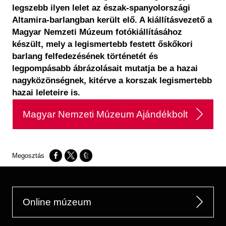
legszebb ilyen lelet az észak-spanyolországi
Altamira-barlangban került elő. A kiállításvezető a
Magyar Nemzeti Múzeum fotókiállításához
készült, mely a legismertebb festett őskőkori
barlang felfedezésének történetét és
legpompásabb ábrázolásait mutatja be a hazai
nagyközönségnek, kitérve a korszak legismertebb
hazai leleteire is.
Magyar Nemzeti Múzeum Ajándékbolt
Opens in a new window
Opens in a new window
Opens in a new window
Online múzeum