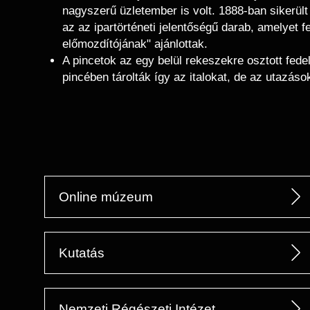
nagyszerű üzletember is volt. 1888-ban sikerült
az az ipartörténeti jelentőségű darab, amelyet 
előmozdítójának" ajánlottak.
A pincetok az egy belül rekeszekre osztott fede
pincében tárolták így az italokat, de az utazás
Online múzeum
Kutatás
Nemzeti Régészeti Intézet