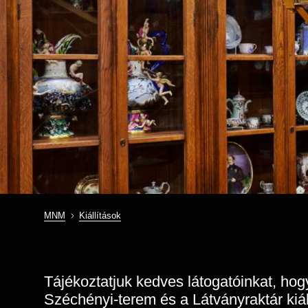
MNM
Kiállítások
Morzsa
Tájékoztatjuk kedves látogatóinkat, ho
Széchényi-terem és a Látványraktár kiáll