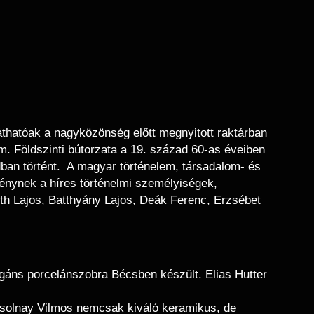
áthatóak a nagyközönség előtt megnyitott raktárban
m. Földszinti bútorzata a 19. század 60-as éveiben
dban történt. A magyar történelem, társadalom- és
eménynek a híres történelmi személyiségek,
uth Lajos, Batthyány Lajos, Deák Ferenc, Erzsébet
áns porcelánszobra Bécsben készült. Elias Hutter
Zsolnay Vilmos nemcsak kiváló keramikus, de