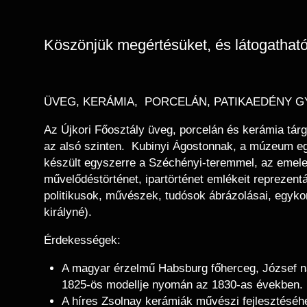
Köszönjük megértésüket, és látogatható 
ÜVEG, KERÁMIA, PORCELÁN, PATIKAEDÉNY 
Az Újkori Főosztály üveg, porcelán és kerámia tárg
az alsó szinten. Kubinyi Ágostonnak, a múzeum egy
készült egyszerre a Széchényi-teremmel, az emelet
művelődéstörténet, ipartörténet emlékeit reprezentá
politikusok, művészek, tudósok ábrázolásai, egykor
királyné).
Érdekességek:
A magyar érzelmű Habsburg főherceg, József ná
1825-ös modellje nyomán az 1830-as években.
A híres Zsolnay kerámiák művészi fejlesztéséh