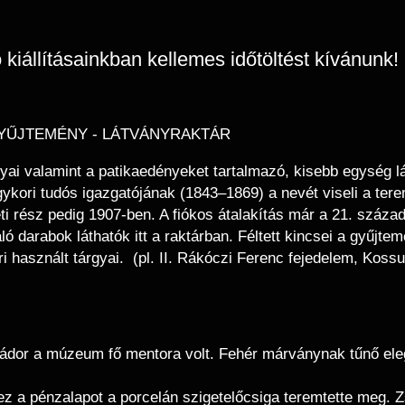
kiállításainkban kellemes időtöltést kívánunk!
GYŰJTEMÉNY - LÁTVÁNYRAKTÁR
yai valamint a patikaedényeket tartalmazó, kisebb egység l
kori tudós igazgatójának (1843–1869) a nevét viseli a tere
i rész pedig 1907-ben. A fiókos átalakítás már a 21. száza
ló darabok láthatók itt a raktárban. Féltett kincsei a gyűjt
i használt tárgyai. (pl. II. Rákóczi Ferenc fejedelem, Koss
dor a múzeum fő mentora volt. Fehér márványnak tűnő eleg
ez a pénzalapot a porcelán szigetelőcsiga teremtette meg. 