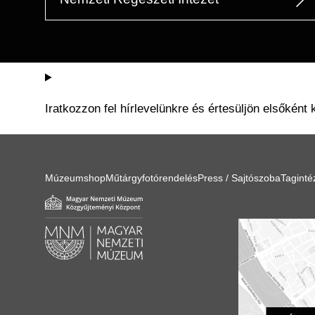
Iratkozzon fel hírlevelünkre és értesüljön elsőként 
Múzeumshop
Műtárgyfotórendelés
Press / Sajtószoba
Tagint