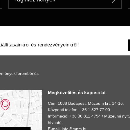
kiállításainkról és rendezvényeinkről!
ézmények
Terembérlés
Megközelítés és kapcsolat
Cím: 1088 Budapest, Múzeum krt. 14-16.
Központi telefon: +36 1 327 77 00
Információ: +36 30 811 4794 /
Múzeumi nyitv
hívható.
E-mail:
info@mnm.hu