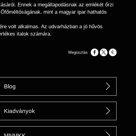
látásáról. Ennek a megállapodásnak az emlékét őrzi
er Őfőméltóságának, mint a magyar ipar hathatós
sére volt alkalmas. Az udvarházban a jó hűvös
értékes italok számára.
Opens in a new window
Opens in a new w
Opens in a n
Blog
Kiadványok
MNMKK