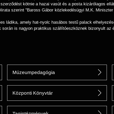
 szerződést kötnie a hazai vasút és a posta kizárólagos el
felirata szerint "Baross Gábor közlekedésügyi M.K. Miniszt
les ládika, amely hat-nyolc hasábos testű palack elhelyezé
ok során is nagyon praktikus szállítóeszköznek bizonyult az 
Múzeumpedagógia
Központi Könyvtár
Tagintézmények