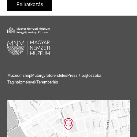
Feliratkozás
Múzeumshop
Műtárgyfotórendelés
Press / Sajtószoba
Tagintézmények
Terembérlés