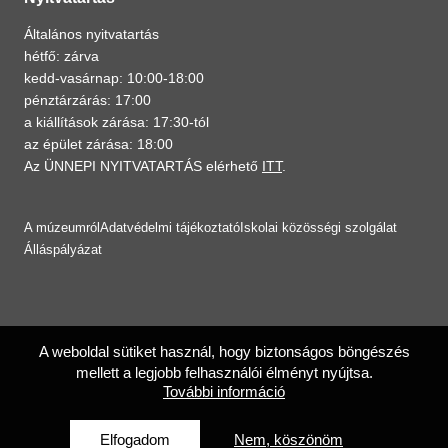
Általános nyitvatartás
hétfő: zárva
kedd-vasárnap: 10:00-18:00
pénztárzárás: 17:00
a kiállítások zárása: 17:30-tól
az épület zárása: 18:00
Az ÜNNEPI NYITVATARTÁS elérhető
ITT
.
A múzeumról
Adatvédelmi tájékoztató
Iskolai közösségi szolgálat
Álláspályázat
A weboldal sütiket használ, hogy biztonságos böngészés
mellett a legjobb felhasználói élményt nyújtsa.
További információ
Elfogadom
Nem, köszönöm