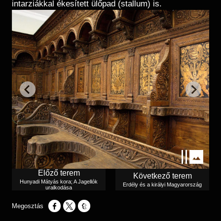
Régészet
intarziákkal ékesített ülőpad (stallum) is.
Képcsarnok
Tagintézmények
Történeti Fényképtár
Felnőttképzés
Éremtár
Közérdekű adatok
Adattár
Központi Könyvtár
Előző terem
Következő terem
Hunyadi Mátyás kora; A Jagellók
Erdély és a királyi Magyarország
uralkodása
Opens in a new window
Opens in a new window
Opens in a new window