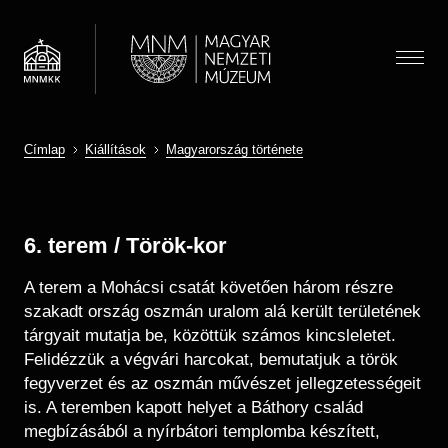
Ugrás
a
tartalomra
Menü
Címlap
Kiállítások
Magyarország története
Látogatóknak
Menü
Morzsa
Almenü megnyitása
Hírek
Kiállítások és programok
(HU)
Térkép
6. terem / Török-kor
Múzeumpedagógia
Jegyárak
A terem a Mohácsi csatát követően három részre
Látogatói információk
Almenü megnyitása
Óvodások
Múzeum
szakadt ország oszmán uralom alá került területének
Önálló felfedezés
Iskolások
tárgyait mutatja be, közöttük számos kincsleletet.
Almenü megnyitása
Múzeumi élet / Rólunk
Csoportos látogatás
Gyűjtemények
Gyerekek
Felidézzük a végvári harcokat, bemutatjuk a török
Önkéntesség
Családoknak
Családok
Almenü megnyitása
fegyverzet és az oszmán művészet jellegzetességeit
Régészeti Tár
Iskolai közösségi szolgálat
Vasúti kedvezmény
Keresés
is. A teremben kapott helyet a Báthory család
Felnőttek
Újkori Főosztály
OMMIK
megbízásából a nyírbátori templomba készített,
Pedagógusok
Modernkori Főosztály
HU
EN