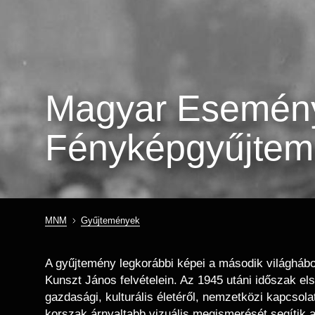
Magyar Esemény
Fényképgyűjte
MNM
Gyűjtemények
Morzsa
A gyűjtemény legkorábbi képei a második világháború
Kunszt János felvételein. Az 1945 utáni időszak el
gazdasági, kulturális életéről, nemzetközi kapcsolat
korszak árnyaltabb vizuális megismerését segítik 