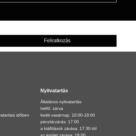
Feliratkozás
Nyitvatartás
Általános nyitvatartás
hétfő: zárva
atartási időben
kedd-vasárnap: 10:00-18:00
pénztárzárás: 17:00
a kiállítások zárása: 17:30-tól
az épület zárása: 18:00