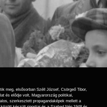
ítik meg, elsősorban Széll József, Csörgeő Tibor,
t és elődje volt, Magyarország politikai,
vatalos, szerkesztett propagandaképek mellett a
zött készült riportjai és a
Szabad Nép
1948 és