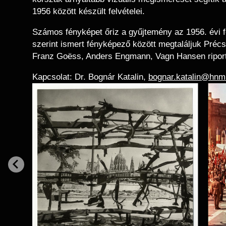
1956 között készült felvételei.
Számos fényképet őriz a gyűjtemény az 1956. évi f
szerint ismert fényképező között megtaláljuk Précs
Franz Goëss, Anders Engmann, Vagn Hansen riportj
Kapcsolat: Dr. Bognár Katalin,
bognar.katalin@hnm