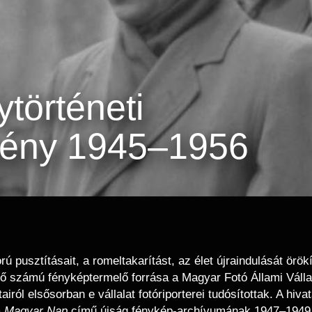
történeti
mény 1945–1956
 pusztításait, a romeltakarítást, az élet újraindulását örök
ső számú fényképtermelő forrása a Magyar Fotó Állami Vállala
airól elsősorban e vállalat fotóriporterei tudósítottak. A hi
a
Magyar Nap
című újság fénykép-archívumának 1947–1949 kö