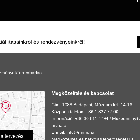
kiállításainkról és rendezvényeinkről!
ézmények
Terembérlés
Megközelítés és kapcsolat
Cím: 1088 Budapest, Múzeum krt. 14-16.
Központi telefon: +36 1 327 77 00
Információ: +36 30 811 4794 /
Múzeumi nyitv
hívható.
E-mail:
info@mnm.hu
altervezés
Megközelítés és parkolás lehetőségei
ITT
.