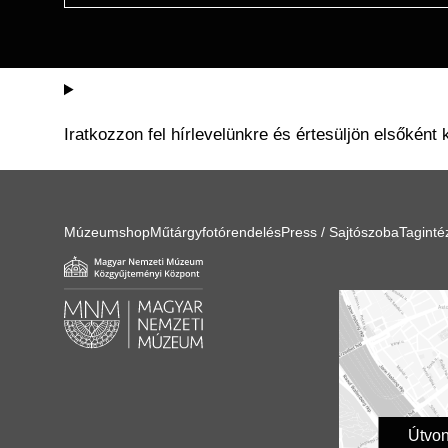
Iratkozzon fel hírlevelünkre és értesüljön elsőként 
Múzeumshop
Műtárgyfotórendelés
Press / Sajtószoba
Tagint
Útvon