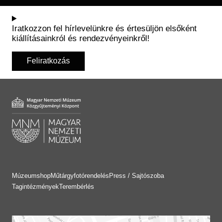
Iratkozzon fel hírlevelünkre és értesüljön elsőként
kiállításainkról és rendezvényeinkről!
Feliratkozás
Múzeumshop
Műtárgyfotórendelés
Press / Sajtószoba
Tagintézmények
Terembérlés