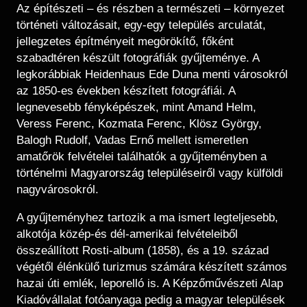
Régészet
Az építészeti – és részben a természeti – környezet
Képcsarnok
Tagintézmények
történeti változásait, egy-egy település arculatát,
Történeti Fényképtár
jellegzetes építményeit megörökítő, főként
Felnőttképzés
Éremtár
szabadtéren készült fotográfiák gyűjteménye. A
Közérdekű adatok
legkorábbiak Heidenhaus Ede Duna menti városokról
Adattár
az 1850-es években készített fotográfiái. A
Központi Könyvtár
legnevesebb fényképészek, mint Amand Helm,
Veress Ferenc, Kozmata Ferenc, Klösz György,
Balogh Rudolf, Vadas Ernő mellett ismeretlen
amatőrök felvételei találhatók a gyűjteményben a
történelmi Magyarország településeiről vagy külföldi
nagyvárosokról.
A gyűjteményhez tartozik a ma ismert legteljesebb,
alkotója közép-és dél-amerikai felvételeiből
összeállított Rosti-album (1858), és a 19. század
végétől élénkülő turizmus számára készített számos
hazai úti emlék, leporelló is. A Képzőművészeti Alap
Kiadóvállalat fotóanyaga pedig a magyar települések