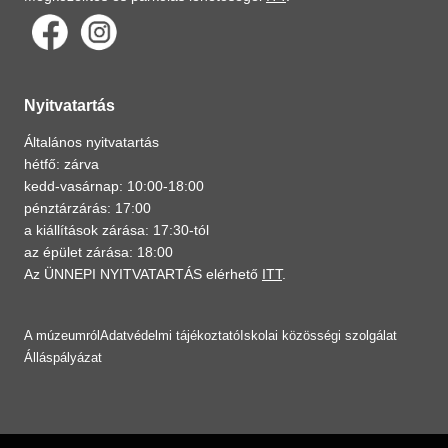
Nyitvatartás
Általános nyitvatartás
hétfő: zárva
kedd-vasárnap: 10:00-18:00
pénztárzárás: 17:00
a kiállítások zárása: 17:30-tól
az épület zárása: 18:00
Az ÜNNEPI NYITVATARTÁS elérhető
ITT
.
A múzeumról
Adatvédelmi tájékoztató
Iskolai közösségi szolgálat
Álláspályázat