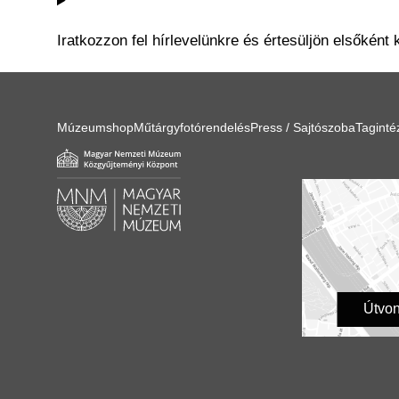
Iratkozzon fel hírlevelünkre és értesüljön elsőként 
Múzeumshop
Műtárgyfotórendelés
Press / Sajtószoba
Tagint
Útvon