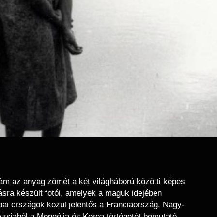
 ám az anyag zömét a két világháború közötti képes
sra készült fotói, amelyek a maguk idejében
ópai országok közül jelentős a Franciaország, Nagy-
Ázsiából a Mongólia és Korea történetét bemutató