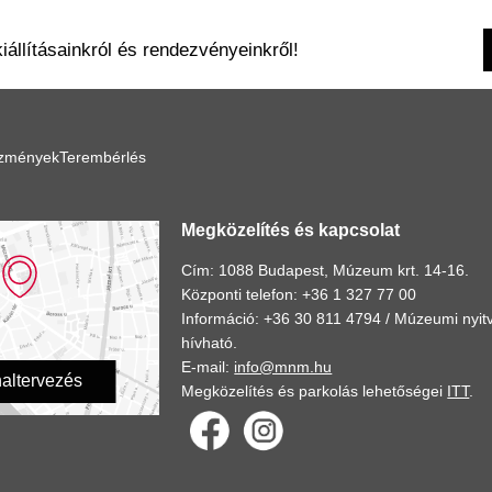
kiállításainkról és rendezvényeinkről!
ézmények
Terembérlés
Megközelítés és kapcsolat
Cím: 1088 Budapest, Múzeum krt. 14-16.
Központi telefon: +36 1 327 77 00
Információ: +36 30 811 4794 /
Múzeumi nyitv
hívható.
E-mail:
info@mnm.hu
altervezés
Megközelítés és parkolás lehetőségei
ITT
.