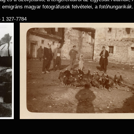
 emigráns magyar fotográfusok felvételei, a
fotóhungarikák
6 1 327-7784