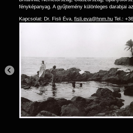
fényképanyag. A gyűjtemény különleges darabjai az
Kapcsolat: Dr. Fisli Éva,
fisli.eva@hnm.hu
Tel.: +3