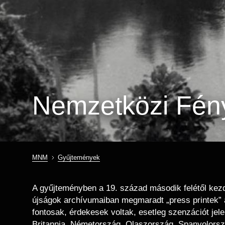
Nemzetközi Fén
MNM
Gyűjtemények
Morzsa
A gyűjteményben a 19. század második felétől kezd
újságok archívumaiban megmaradt „press printek” a
fontosak, érdekesek voltak, esetleg szenzációt jel
Britannia, Németország, Olaszország, Spanyolorszá