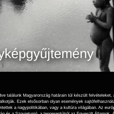
yképgyűjtemény
ve találunk Magyarország határain túl készült felvételeket,
lkotják. Ezek elsősorban olyan események sajtófelhasználá
entettek a nagypolitikában, vagy a kultúra világában. Az eur
g és a Szovjetunió, a tengerentúlról az Egyesült Államok, 