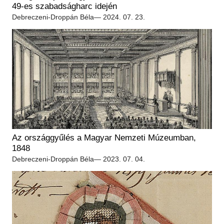
Régészet
49-es szabadságharc idején
Képcsarnok
Tagintézmények
Debreczeni-Droppán Béla
— 2024. 07. 23.
Történeti Fényképtár
Felnőttképzés
Éremtár
Közérdekű adatok
Adattár
Központi Könyvtár
Az országgyűlés a Magyar Nemzeti Múzeumban,
1848
Debreczeni-Droppán Béla
— 2023. 07. 04.