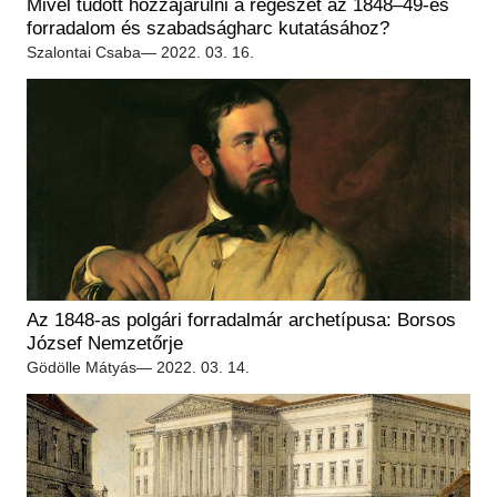
Mivel tudott hozzájárulni a régészet az 1848–49-es
forradalom és szabadságharc kutatásához?
Szalontai Csaba
— 2022. 03. 16.
Az 1848-as polgári forradalmár archetípusa: Borsos
József Nemzetőrje
Gödölle Mátyás
— 2022. 03. 14.