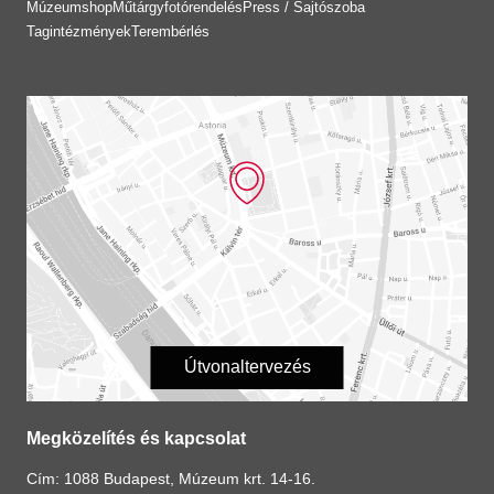
Múzeumshop
Műtárgyfotórendelés
Press / Sajtószoba
Tagintézmények
Terembérlés
Útvonaltervezés
Megközelítés és kapcsolat
Cím: 1088 Budapest, Múzeum krt. 14-16.