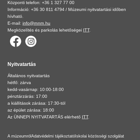
Központi telefon: +36 1 327 77 00
Információ: +36 30 811 4794 /
Múzeumi nyitvatartási időben
hívható.
E-mail:
info@mnm.hu
Megközelítés és parkolás lehetőségei
ITT
.
Nyitvatartás
Általános nyitvatartás
hétfő: zárva
kedd-vasárnap: 10:00-18:00
pénztárzárás: 17:00
a kiállítások zárása: 17:30-tól
az épület zárása: 18:00
Az ÜNNEPI NYITVATARTÁS elérhető
ITT
.
A múzeumról
Adatvédelmi tájékoztató
Iskolai közösségi szolgálat