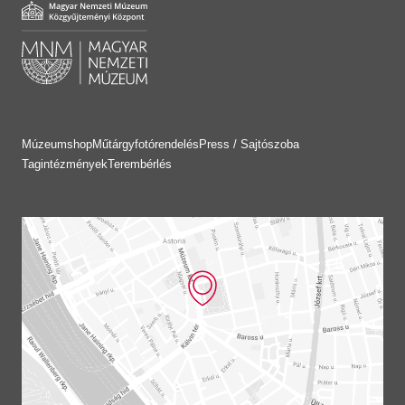
Múzeumshop
Műtárgyfotórendelés
Press / Sajtószoba
Tagintézmények
Terembérlés