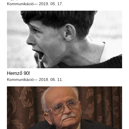
Régészet
Kommunikáció
— 2019. 05. 17.
Képcsarnok
Tagintézmények
Történeti Fényképtár
Felnőttképzés
Éremtár
Közérdekű adatok
Adattár
Központi Könyvtár
Hemző 90!
Kommunikáció
— 2018. 06. 11.