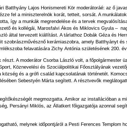
ri Batthyány Lajos
Honismereti Kör moderátoráé: az ő javas
ézze fel a miniszterelnök korát, tetteit, sorsát. A munkálato
ította, így a munkák megrendelése és a tervek megvalósítás
zető és kollégái, Marosfalvi Ákos és Miklovics Gyula
–
nag
zló által
tervezett kiállítást. A tárlathoz Dobák Géza és H
it szobrászművésznő kerámiaszobra, amely Batthyányt és
Emlékszoba felavatására Zichy
Antónia születésének 200. évf
 részt. A moderátor
Csorba László volt, a főpolgármester 
Sport, Köznevelési és Szociálpolitikai Főosztályának vezet
a község és a grófi család
kapcsolatának történetét. Komo
klésében
Sebestyén Márta segített. A résztvevők meglátogat
segítőkészségét
megmozgatta. Amikor az installációban a mi
kség, Persányi Miklós, az Állatkert főigazgatója azonnal
segí
togatható, melynek
időpontjáról a Pesti Ferences Templom h