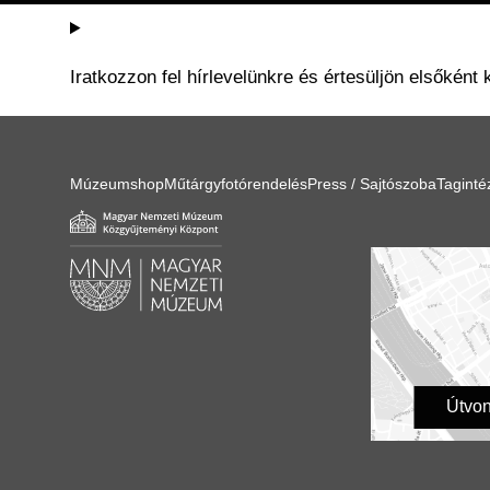
Iratkozzon fel hírlevelünkre és értesüljön elsőként 
Múzeumshop
Műtárgyfotórendelés
Press / Sajtószoba
Tagint
Útvon