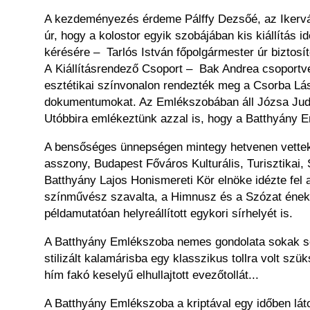
A kezdeményezés érdeme Pálffy Dezsőé, az Ikervá
úr, hogy a kolostor egyik szobájában kis kiállítás
id
kérésére
–
Tarlós István főpolgármester úr biztos
A Kiállításrendező Csoport
–
Bak Andrea csoportve
esztétikai színvonalon rendezték meg a Csorba Lás
dokumentumokat. Az Emlékszobában áll
Józsa Jud
Utóbbira
emlékeztünk azzal is, hogy a Batthyány 
A bensőséges ünnepségen mintegy hetvenen vettek
asszony, Budapest Főváros Kulturális, Turisztikai,
Batthyány Lajos
Honismereti Kör elnöke idézte fel 
színművész szavalta, a Himnusz és a Szózat éne
példamutatóan helyreállított egykori
sírhelyét is.
A Batthyány Emlékszoba nemes gondolata sokak 
stilizált kalamárisba egy klasszikus
tollra volt szü
hím fakó keselyű
elhullajtott evezőtollát...
A Batthyány Emlékszoba a kriptával egy időben lá