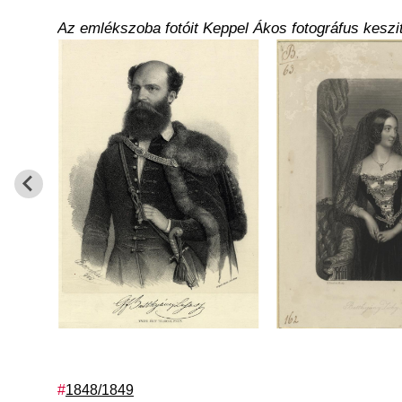
Az emlékszoba fotóit Keppel Ákos fotográfus keszit
Címkék
1848/1849