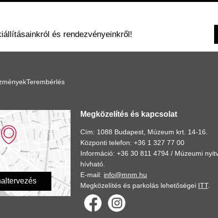
kiállításainkról és rendezvényeinkről!
ézmények
Terembérlés
Megközelítés és kapcsolat
Cím: 1088 Budapest, Múzeum krt. 14-16.
Központi telefon: +36 1 327 77 00
Információ: +36 30 811 4794 /
Múzeumi nyitv
hívható.
E-mail:
info@mnm.hu
altervezés
Megközelítés és parkolás lehetőségei
ITT
.