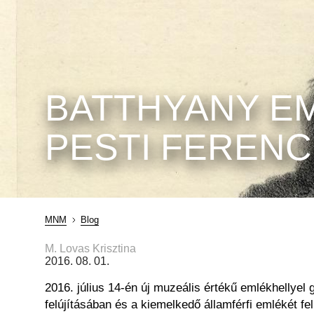
BATTHYANY EM
PESTI FEREN
MNM
Blog
Morzsa
M. Lovas Krisztina
2016. 08. 01.
2016. július 14-én új muzeális értékű emlékhellyel
felújításában és a kiemelkedő államférfi
emlékét fel