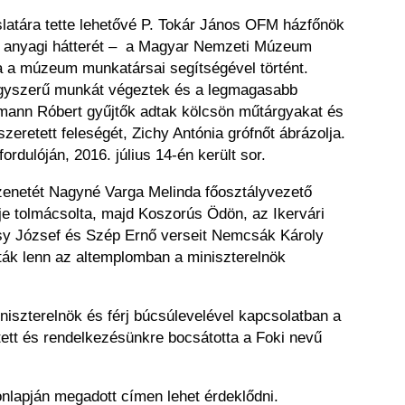
latára tette lehetővé P. Tokár
János OFM házfőnök
k anyagi hátterét
–
a Magyar Nemzeti Múzeum
a a múzeum munkatársai segítségével történt.
yszerű munkát végeztek és a legmagasabb
ermann Róbert gyűjtők
adtak kölcsön műtárgyakat és
szeretett feleségét, Zichy Antónia grófnőt ábrázolja.
ordulóján, 2016. július 14-én került sor.
üzenetét Nagyné Varga Melinda
főosztályvezető
ője
tolmácsolta, majd Koszorús Ödön, az Ikervári
csy József és Szép Ernő verseit Nemcsák
Károly
ták lenn az
altemplomban a miniszterelnök
niszterelnök és férj
búcsúlevelével kapcsolatban a
tett és rendelkezésünkre bocsátotta a Foki nevű
onlapján megadott címen lehet
érdeklődni.