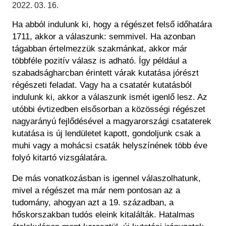
Régészet
2022. 03. 16.
Képcsarnok
Tagintézmények
Ha abból indulunk ki, hogy a régészet felső időhatára
Történeti Fényképtár
Felnőttképzés
1711, akkor a válaszunk: semmivel. Ha azonban
Éremtár
Közérdekű adatok
tágabban értelmezzük szakmánkat, akkor már
Adattár
többféle pozitív válasz is adható. Így például a
Központi Könyvtár
szabadságharcban érintett várak kutatása jórészt
régészeti feladat. Vagy ha a csatatér kutatásból
indulunk ki, akkor a válaszunk ismét igenlő lesz. Az
utóbbi évtizedben elsősorban a közösségi régészet
nagyarányú fejlődésével a magyarországi csataterek
kutatása is új lendületet kapott, gondoljunk csak a
muhi vagy a mohácsi csaták helyszínének több éve
folyó kitartó vizsgálatára.
De más vonatkozásban is igennel válaszolhatunk,
mivel a régészet ma már nem pontosan az a
tudomány, ahogyan azt a 19. században, a
hőskorszakban tudós eleink kitalálták. Hatalmas