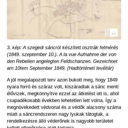
3. kép: A szegedi sáncról készített osztrák felmérés
(1849. szeptember 10.). A la vue Aufnahme der von
den Rebellen angelegten Feldschanzen. Gezeichnet
am 10tem September 1849. (Hadtörténeti levéltár)
A jól megalapozott terv azon bukott meg, hogy 1849
nyara forró és száraz volt, kiszáradtak a sánc menti
élővizek, megkönnyítve ezzel az átkelést ott is, ahol
csapadékosabb években lehetetlen lett volna. Így a
megnövekedett védvonal és a védők alacsony száma
miatt a sáncrendszeren nagy lyukak tátogtak, a
rendelkezésre álló véderőnek is nagyobb területet
kellett ellenőrzése alatt tartania.