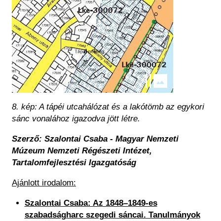
8. kép: A tápéi utcahálózat és a lakótömb az egykori
sánc vonalához igazodva jött létre.
Szerző: Szalontai Csaba -
Magyar Nemzeti
Múzeum Nemzeti Régészeti Intézet,
Tartalomfejlesztési Igazgatóság
Ajánlott irodalom:
Szalontai Csaba: Az 1848–1849-es
szabadságharc szegedi sáncai. Tanulmányok