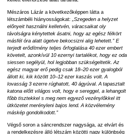
Mészáros Lázár a következőképpen látta a
létszámbéli hiányosságokat:
„Szegeden a helyzet
előnyeit használni kelletvén, váracsaikat oly
távolságra kénytettek ásatni, hogy az egész félkört
másfél óra alatt ügetve bekocsizni alig lehetett.” E
terjedt erődítmény teljes őrfoglalása 40 ezer embert
követelt, azonkívül 10 ezernyi tartalékot, hogy ez oda
siessen segélyül, hol legjobban szükségeltetik. Az
egész magyar erő pedig csak 18–20 ezer gyalogból
állott ki, kik között 10–12 ezer kaszás volt. A
lovasság 3 ezerre rúghatott, 40 ágyúval. A tapasztalt
katona előtt világos volt, hogy e sereggel, a lehangolt
főbb tisztekkel s meg nem egyező vezénylőkkel itt
ütközetet merényleni bajos lend. A közvélemény
máskép gondolkodott.”
Végső soron a sáncrendszer nagysága, az elvárt és
a rendelkezésre álló létszám közötti nagy különbség