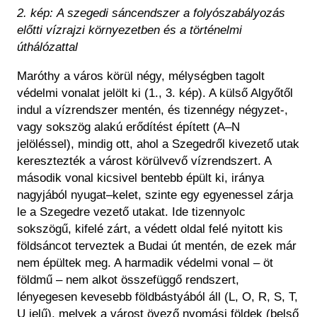
2. kép:
A szegedi sáncendszer a folyószabályozás
előtti vízrajzi környezetben és a történelmi
úthálózattal
Maróthy a város körül négy, mélységben tagolt
védelmi vonalat jelölt ki (1., 3. kép). A külső Algyőtől
indul a vízrendszer mentén, és tizennégy négyzet-,
vagy sokszög alakú erődítést épített (A–N
jelöléssel), mindig ott, ahol a Szegedről kivezető utak
keresztezték a várost körülvevő vízrendszert. A
második vonal kicsivel bentebb épült ki, iránya
nagyjából nyugat–kelet, szinte egy egyenessel zárja
le a Szegedre vezető utakat. Ide tizennyolc
sokszögű, kifelé zárt, a védett oldal felé nyitott kis
földsáncot terveztek a Budai út mentén, de ezek már
nem épültek meg. A harmadik védelmi vonal – öt
földmű – nem alkot összefüggő rendszert,
lényegesen kevesebb földbástyából áll (L, O, R, S, T,
U jelű), melyek a várost övező nyomási földek (belső