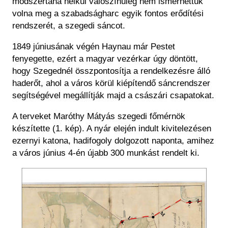
módszertana nélkül valószínűleg nem ismerhettük
volna meg a szabadságharc egyik fontos erődítési
rendszerét, a szegedi sáncot.
1849 júniusának végén Haynau már Pestet
fenyegette, ezért a magyar vezérkar úgy döntött,
hogy Szegednél összpontosítja a rendelkezésre álló
haderőt, ahol a város körül kiépítendő sáncrendszer
segítségével megállítják majd a császári csapatokat.
A terveket Maróthy Mátyás szegedi főmérnök
készítette (1. kép). A nyár elején indult kivitelezésen
ezernyi katona, hadifogoly dolgozott naponta, amihez
a város június 4-én újabb 300 munkást rendelt ki.
Kép