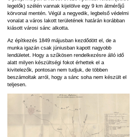
legelők) szélén vannak kijelölve egy 9 km átmérőjű
körvonal mentén. Végül a negyedik, legbelső védelmi
vonalat a város lakott területének határán korábban
kiásott városi sánc alkotta.
Az építkezés 1849 májusban kezdődött el, de a
munka igazán csak júniusban kapott nagyobb
lendületet. Hogy a szűkösen rendelkezésre álló idő
alatt milyen készültségi fokot érhettek el a
kivitelezők, pontosan nem tudjuk, de többen
beszámoltak arról, hogy a sánc soha nem készült el
teljesen.
Kép