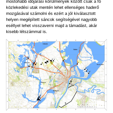
mostohább időjárási körülmények között csak a fő
közlekedési utak mentén lehet ellenséges haderő
mozgásával számolni és ezért a jól kiválasztott
helyen megépített sáncok segítségével nagyobb
eséllyel lehet visszaverni majd a támadást, akár
kisebb létszámmal is.
Kép