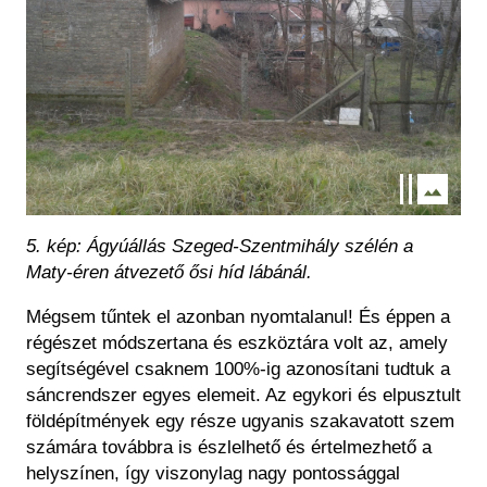
5. kép: Ágyúállás Szeged-Szentmihály szélén a
Maty-éren átvezető ősi híd lábánál.
Mégsem tűntek el azonban nyomtalanul! És éppen a
régészet módszertana és eszköztára volt az, amely
segítségével csaknem 100%-ig azonosítani tudtuk a
sáncrendszer egyes elemeit. Az egykori és elpusztult
földépítmények egy része ugyanis szakavatott szem
számára továbbra is észlelhető és értelmezhető a
helyszínen, így viszonylag nagy pontossággal