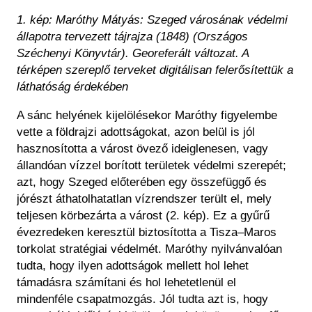
1. kép:
Maróthy Mátyás: Szeged városának védelmi
állapotra tervezett tájrajza (1848) (Országos
Széchenyi Könyvtár). Georeferált változat. A
térképen szereplő terveket digitálisan felerősítettük a
láthatóság érdekében
A sánc helyének kijelölésekor Maróthy figyelembe
vette a földrajzi adottságokat, azon belül is jól
hasznosította a várost övező ideiglenesen, vagy
állandóan vízzel borított területek védelmi szerepét;
azt, hogy Szeged előterében egy összefüggő és
jórészt áthatolhatatlan vízrendszer terült el, mely
teljesen körbezárta a várost (2. kép). Ez a gyűrű
évezredeken keresztül biztosította a Tisza–Maros
torkolat stratégiai védelmét. Maróthy nyilvánvalóan
tudta, hogy ilyen adottságok mellett hol lehet
támadásra számítani és hol lehetetlenül el
mindenféle csapatmozgás. Jól tudta azt is, hogy