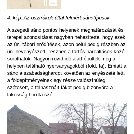
4. kép: Az osztrákok által felmért sánctípusok
A szegedi sánc pontos helyének meghatározását és
terepei azonosítását nagyban nehezítette, hogy ezek
az ún. tábori erődítések, azon belül pedig részben az
ún. hevenyészett, részben a tartós harcállások közé
sorolhatók. Nagyon rövid idő alatt épültek meg a
helyben található nyersanyagokból (föld, fa). Emiatt a
sánc a szabadságharcot követően az enyészeté lett,
a földépítményeinek egy része valószínűleg
szétesett, a felhasznált fákat pedig bizonyára a
lakosság hordta szét.
Kép