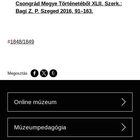
Csongrád Megye Történetéből XLII. Szerk.:
Bagi Z. P. Szeged 2016, 91–163.
Címkék
1848/1849
Opens in a new window
Opens in a new window
Opens in a new window
Online múzeum
Múzeumpedagógia