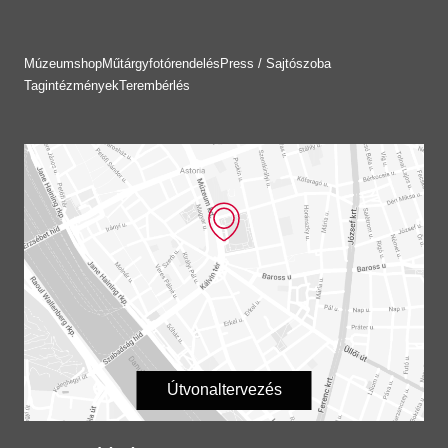
Múzeumshop
Műtárgyfotórendelés
Press / Sajtószoba
Tagintézmények
Terembérlés
Útvonaltervezés