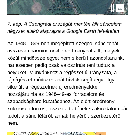
7. kép: A Csongrádi országút mentén állt sáncelem
négyzet alakú alaprajza a Google Earth felvételen
Az 1848–1849-ben megépített szegedi sánc tehát
összesen harminc önálló építményből állt, melyek
közül mindössze egyet nem sikerült azonosítanunk,
hat esetben pedig csak valószínűsíteni tudtuk a
helyüket. Munkánkhoz a régészet új irányzata, a
tájrégészet módszertanát hívtuk segítségül. Így
sikerült a régészetnek új eredményekkel
hozzájárulnia az 1948–49-es forradalom és
szabadságharc kutatásához. Az elért eredmény
különösen fontos, hiszen a történeti szakirodalom bár
tudott a sánc létéről, annak helyéről, szerkezetéről
nem.
Kép