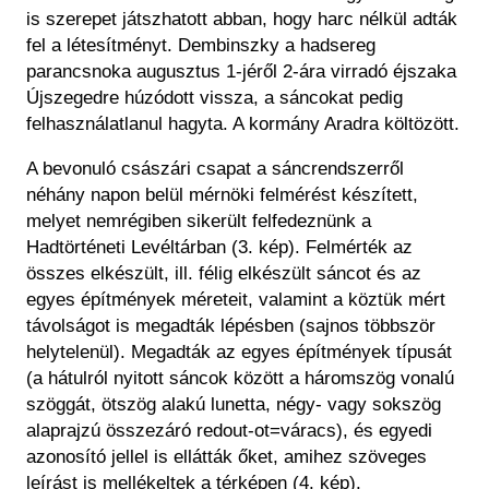
is szerepet játszhatott abban, hogy harc nélkül adták
fel a létesítményt. Dembinszky
a
hadsereg
parancsnoka
augusztus 1-jéről 2-ára virradó éjszaka
Újszegedre
húzódott vissza, a sáncokat pedig
felhasználatlanul hagyta. A kormány Aradra költözött.
A bevonuló császári csapat a sáncrendszerről
néhány napon belül mérnöki felmérést készített,
melyet nemrégiben sikerült felfedeznünk a
Hadtörténeti Levéltárban (3. kép). Felmérték az
összes elkészült, ill. félig elkészült sáncot és az
egyes építmények méreteit, valamint a köztük mért
távolságot is megadták lépésben (sajnos többször
helytelenül). Megadták az egyes építmények típusát
(a hátulról nyitott sáncok között a háromszög vonalú
szöggát, ötszög alakú lunetta, négy- vagy sokszög
alaprajzú összezáró redout-ot=váracs), és egyedi
azonosító jellel is ellátták őket, amihez szöveges
leírást is mellékeltek a térképen (4. kép).