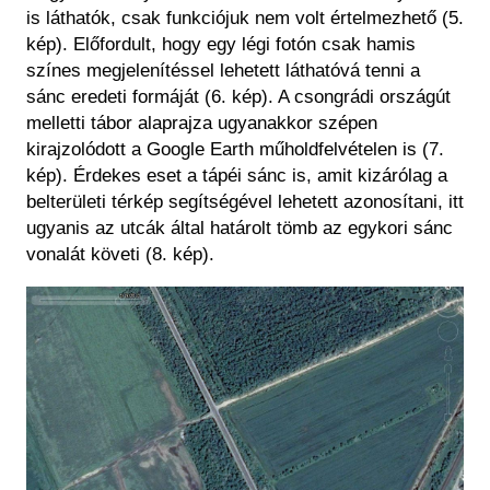
is láthatók, csak funkciójuk nem volt értelmezhető (5.
kép). Előfordult, hogy egy légi fotón csak hamis
színes megjelenítéssel lehetett láthatóvá tenni a
sánc eredeti formáját (6. kép). A csongrádi országút
melletti tábor alaprajza ugyanakkor szépen
kirajzolódott a Google Earth műholdfelvételen is (7.
kép). Érdekes eset a tápéi sánc is, amit kizárólag a
belterületi térkép segítségével lehetett azonosítani, itt
ugyanis az utcák által határolt tömb az egykori sánc
vonalát követi (8. kép).
Kép