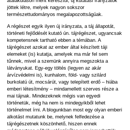
átalakuláson ment keresztül, új kutatási irányzatok
jöttek létre, melyek nagyon sokszor
természettudományos megalapozottságúak.
A régészet egyik ilyen új irányzata, a táj állapotát,
történeti fejlődését kutató ún. tájrégészet, ugyancsak
kompetensnek tartható ebben a témában. A
tájrégészet azokat az ember által készített táji
elemeket (is) kutatja, amelyek ma már fel sem
tűnnek, mivel a szemünk annyira megszokta a
látványukat. Egy-egy töltés (legyen az akár
árvízvédelmi is), kunhalom, föld- vagy szilárd
burkolatú út, mocsárút, vagy telepített erdő – hiába
emberi létesítmény – mindamellett szerves része a
mai tájnak. Mindezeknek mégis van egyedi
történetük, még ha nem is mindegyikből lehet
történelmet írni. A blogunkban most egy olyan emberi
alkotást mutatunk be, melynek felfedezése a
tájrégészetnek köszönhető, hiszen ennek