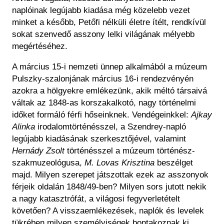
naplóinak legújabb kiadása még közelebb vezet
minket a később, Petőfi nélküli életre ítélt, rendkívül
sokat szenvedő asszony lelki világának mélyebb
megértéséhez.
A március 15-i nemzeti ünnep alkalmából a múzeum
Pulszky-szalonjának március 16-i rendezvényén
azokra a hölgyekre emlékezünk, akik méltó társaivá
váltak az 1848-as korszakalkotó, nagy történelmi
időket formáló férfi hőseinknek. Vendégeinkkel:
Ajkay
Alinka
irodalomtörténésszel, a Szendrey-napló
legújabb kiadásának szerkesztőjével, valamint
Hernády Zsolt
történésszel a múzeum történész-
szakmuzeológusa,
M. Lovas Krisztina
beszélget
majd. Milyen szerepet játszottak ezek az asszonyok
férjeik oldalán 1848/49-ben? Milyen sors jutott nekik
a nagy katasztrófát, a világosi fegyverletételt
követően? A visszaemlékezések, naplók és levelek
tükrében milyen személyiségek bontakoznak ki