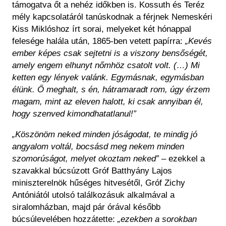
támogatva őt a nehéz időkben is. Kossuth és Teréz
mély kapcsolatáról tanúskodnak a férjnek Nemeskéri
Kiss Miklóshoz írt sorai, melyeket két hónappal
felesége halála után, 1865-ben vetett papírra:
„Kevés
ember képes csak sejtetni is a viszony bensőségét,
amely engem elhunyt nőmhöz csatolt volt. (…) Mi
ketten egy lények valánk. Egymásnak, egymásban
élünk. Ő meghalt, s én, hátramaradt rom, úgy érzem
magam, mint az eleven halott, ki csak annyiban él,
hogy szenved kimondhatatlanul!”
„Köszönöm neked minden jóságodat, te mindig jó
angyalom voltál, bocsásd meg nekem minden
szomorúságot, melyet okoztam neked”
– ezekkel a
szavakkal búcsúzott Gróf Batthyány Lajos
miniszterelnök hűséges hitvesétől, Gróf Zichy
Antóniától utolsó találkozásuk alkalmával a
siralomházban, majd pár órával később
búcsúlevelében hozzátette:
„ezekben a sorokban