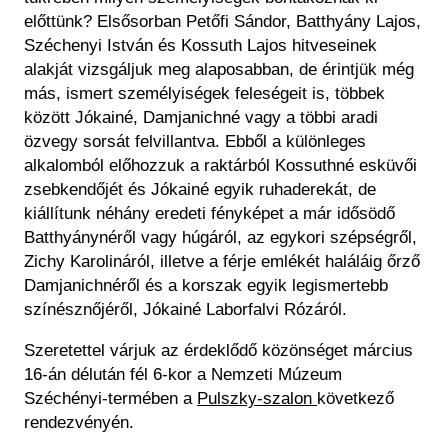
előttünk? Elsősorban Petőfi Sándor, Batthyány Lajos,
Széchenyi István és Kossuth Lajos hitveseinek
alakját vizsgáljuk meg alaposabban, de érintjük még
más, ismert személyiségek feleségeit is, többek
között Jókainé, Damjanichné vagy a többi aradi
özvegy sorsát felvillantva. Ebből a különleges
alkalomból előhozzuk a raktárból Kossuthné esküvői
zsebkendőjét és Jókainé egyik ruhaderekát, de
kiállítunk néhány eredeti fényképet a már idősödő
Batthyánynéről vagy húgáról, az egykori szépségről,
Zichy Karolináról, illetve a férje emlékét haláláig őrző
Damjanichnéről és a korszak egyik legismertebb
színésznőjéről, Jókainé Laborfalvi Rózáról.
Szeretettel várjuk az érdeklődő közönséget március
16-án délután fél 6-kor a Nemzeti Múzeum
Széchényi-termében a
Pulszky-szalon
következő
rendezvényén.