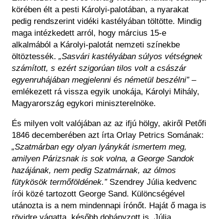
körében élt a pesti Károlyi-palotában, a nyarakat
pedig rendszerint vidéki kastélyában töltötte. Mindig
maga intézkedett arról, hogy március 15-e
alkalmából a Károlyi-palotát nemzeti színekbe
öltöztessék.
„Sasvári kastélyában súlyos vétségnek
számított, s ezért szigorúan tilos volt a császár
egyenruhájában megjelenni és németül beszélni”
–
emlékezett rá vissza egyik unokája, Károlyi Mihály,
Magyarország egykori miniszterelnöke.
És milyen volt valójában az az ifjú hölgy, akiről Petőfi
1846 decemberében azt írta Orlay Petrics Somának:
„Szatmárban egy olyan lyánykát ismertem meg,
amilyen Párizsnak is sok volna, a George Sandok
hazájának, nem pedig Szatmárnak, az ólmos
fütykösök termőföldének.”
Szendrey Júlia kedvenc
írói közé tartozott George Sand. Különcségével
utánozta is a nem mindennapi írónőt. Haját ő maga is
rövidre vágatta, később dohányzott is. Júlia