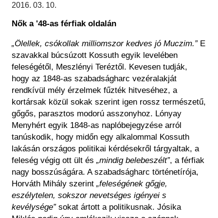
Régészet
2016. 03. 10.
Képcsarnok
Tagintézmények
Nők a '48-as férfiak oldalán
Történeti Fényképtár
Felnőttképzés
Éremtár
„Ölellek, csókollak milliomszor kedves jó Muczim.”
E
Közérdekű adatok
Adattár
szavakkal búcsúzott Kossuth egyik levelében
feleségétől, Meszlényi Teréztől. Kevesen tudják,
Központi Könyvtár
hogy az 1848-as szabadságharc vezéralakját
rendkívül mély érzelmek fűzték hitveséhez, a
kortársak közül sokak szerint igen rossz természetű,
gőgős, parasztos modorú asszonyhoz. Lónyay
Menyhért egyik 1848-as naplóbejegyzése arról
tanúskodik, hogy midőn egy alkalommal Kossuth
lakásán országos politikai kérdésekről tárgyaltak, a
feleség végig ott ült és
„mindig belebeszélt”
, a férfiak
nagy bosszúságára. A szabadságharc történetírója,
Horváth Mihály szerint
„feleségének gőgje,
eszélytelen, sokszor nevetséges igényei s
kevélysége”
sokat ártott a politikusnak. Jósika