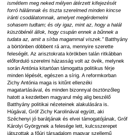
ismétlem meg neked mélyen átérzett kifejezését
forró hálámnak és tiszta szerelmed minden kincse
iránti csodálatomnak, amelyet megérdemelni
sohasem tudtam; és oly igaz, mint az, hogy a halál
küszöbénél állok, hogy csupán ennek a bűnnek a
tudata az, amit a sírba magammal viszek.”
Batthyány
a börtönben döbbent rá arra, mennyire szerette
feleségét. Az arisztokrata körökben talán ritkábban
előforduló szerelmi házasság volt az övék, melynek
során Antónia kitartóan támogatta politikus férje
minden lépését, egészen a sírig. A reformkorban
Zichy Antónia maga is kitűnt ellenzéki
magatartásával, és minden bizonnyal ösztönzőleg
hatott a kezdetben magyarul még alig beszélő
Batthyány politikai nézeteinek alakulására is.
Húgával, Gróf Zichy Karolinával együtt, aki
Széchenyi jó barátjának és elvei támogatójának, Gróf
Károlyi Györgynek a felesége lett, kulcsszerepet
játszottak a főúri társadalom magyar szellemű