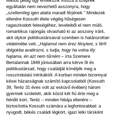
Miklós pedig úgy emlékszik vissza a szépnek
egyáltalán nem nevezhető asszonyra, hogy
„szellemileg igen alatta maradt férjének.”
Mindezek
ellenére Kossuth élete végéig hűségesen
ragaszkodott feleségéhez, leveleiből el nem múló,
romantikus rajongás olvasható ki az asszony iránt,
akit olykor politikustársaival szemben is határozottan
védelmébe vett.
„Hajlamot nem érez fényleni, s férfi
dolgokba avatkozni, s tudja, hogy ha volna illy
hajlama, én azt nem tűrném
– írta Szemere
Bertalannak 1849 júniusában arra kérve őt és
politikustársait, hogy családját kíméljék meg a
rosszindulatú intrikáktól. A korban minden bizonnyal
kései házasságnak számító kapcsolatból (Kossuth
39, Teréz 31 éves volt az esküvő évében) három
gyermek született, akik közül két fiú érte meg a
felnőtt kort. Teréz – minden hibája ellenére –
biztosította Kossuth számára a legfontosabbat: a
nyugodt, békés családi légkört, igazi lelki társként