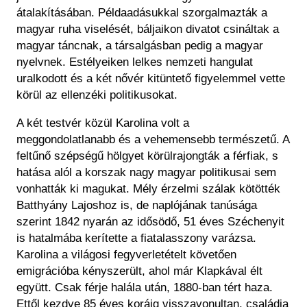
átalakításában. Példaadásukkal szorgalmazták a
magyar ruha viselését, báljaikon divatot csináltak a
magyar táncnak, a társalgásban pedig a magyar
nyelvnek. Estélyeiken lelkes nemzeti hangulat
uralkodott és a két nővér kitüntető figyelemmel vette
körül az ellenzéki politikusokat.
A két testvér közül Karolina volt a
meggondolatlanabb és a vehemensebb természetű. A
feltűnő szépségű hölgyet körülrajongták a férfiak, s
hatása alól a korszak nagy magyar politikusai sem
vonhatták ki magukat. Mély érzelmi szálak kötötték
Batthyány Lajoshoz is, de naplójának tanúsága
szerint 1842 nyarán az idősödő, 51 éves Széchenyit
is hatalmába kerítette a fiatalasszony varázsa.
Karolina a világosi fegyverletételt követően
emigrációba kényszerült, ahol már Klapkával élt
együtt. Csak férje halála után, 1880-ban tért haza.
Ettől kezdve 85 éves koráig visszavonultan, családja