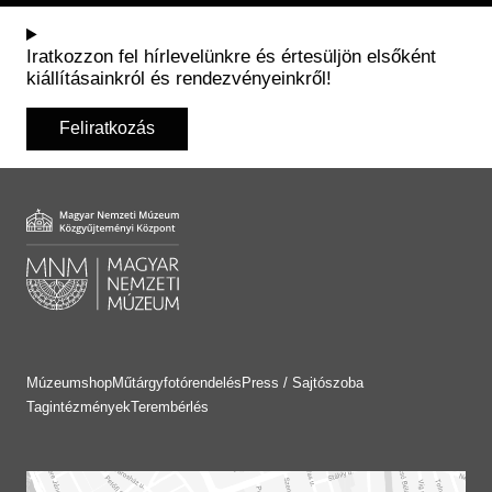
Iratkozzon fel hírlevelünkre és értesüljön elsőként
kiállításainkról és rendezvényeinkről!
Feliratkozás
Múzeumshop
Műtárgyfotórendelés
Press / Sajtószoba
Tagintézmények
Terembérlés