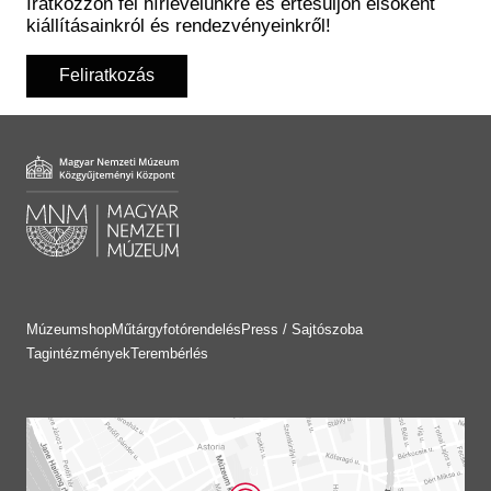
Iratkozzon fel hírlevelünkre és értesüljön elsőként
kiállításainkról és rendezvényeinkről!
Feliratkozás
Múzeumshop
Műtárgyfotórendelés
Press / Sajtószoba
Tagintézmények
Terembérlés