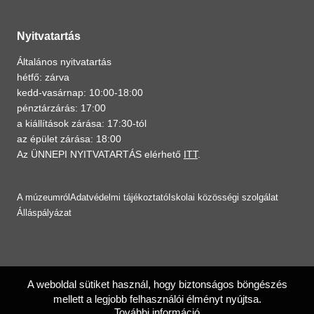
Nyitvatartás
Általános nyitvatartás
hétfő: zárva
kedd-vasárnap: 10:00-18:00
pénztárzárás: 17:00
a kiállítások zárása: 17:30-tól
az épület zárása: 18:00
Az ÜNNEPI NYITVATARTÁS elérhető
ITT
.
A múzeumról
Adatvédelmi tájékoztató
Iskolai közösségi szolgálat
Álláspályázat
A weboldal sütiket használ, hogy biztonságos böngészés
mellett a legjobb felhasználói élményt nyújtsa.
További információ