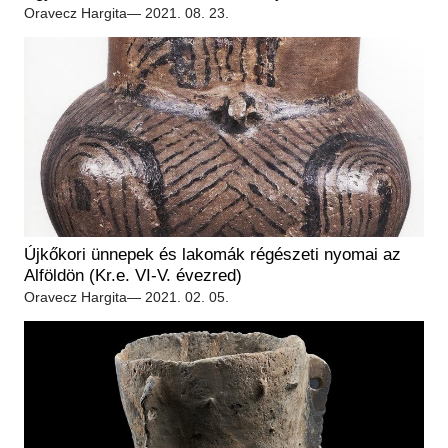
Régészet
Oravecz Hargita
— 2021. 08. 23.
Képcsarnok
Tagintézmények
Történeti Fényképtár
Felnőttképzés
Éremtár
Közérdekű adatok
Adattár
Központi Könyvtár
Újkőkori ünnepek és lakomák régészeti nyomai az
Alföldön (Kr.e. VI-V. évezred)
Oravecz Hargita
— 2021. 02. 05.