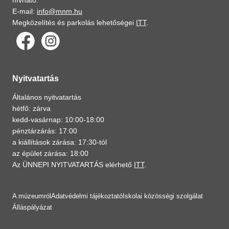
hívható.
E-mail:
info@mnm.hu
Megközelítés és parkolás lehetőségei
ITT
.
Nyitvatartás
Általános nyitvatartás
hétfő: zárva
kedd-vasárnap: 10:00-18:00
pénztárzárás: 17:00
a kiállítások zárása: 17:30-tól
az épület zárása: 18:00
Az ÜNNEPI NYITVATARTÁS elérhető
ITT
.
A múzeumról
Adatvédelmi tájékoztató
Iskolai közösségi szolgálat
Álláspályázat