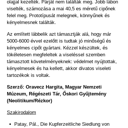
olajjal kezelték. Párját nem találták meg. Jobb lábon
viselték, számozása a mai 40,5 es méretű cipőnek
felel meg. Prototípusát melegnek, könnyűnek és
kényelmesnek találták.
Az említett lábbelik azt támasztják alá, hogy már
5000-6000 évvel ezelőtt is tudtak jó minőségű és
kényelmes cipőt gyártani. Kézzel készültek, és
tökéletesen megfeleltek a viseléssel szemben
támasztott követelményeknek: védelmet nyújtottak,
kényelmesek és ha kellett, akkor divatos viseleti
tartozékok is voltak.
Szerző: Oravecz Hargita, Magyar Nemzeti
Múzeum, Régészeti Tár, Őskori Gyűjtemény
(Neolitikum/Rézkor)
Szakirodalom
Patay, Pál., Die Kupferzeitliche Siedlung von