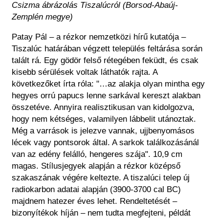
Csizma ábrázolás Tiszalúcról (Borsod-Abaúj-
Zemplén megye)
Patay Pál – a rézkor nemzetközi hírű kutatója –
Tiszalúc határában végzett település feltárása során
talált rá. Egy gödör felső rétegében feküdt, és csak
kisebb sérülések voltak láthatók rajta. A
következőket írta róla: "…az alakja olyan mintha egy
hegyes orrú papucs lenne sarkával kereszt alakban
összetéve. Annyira realisztikusan van kidolgozva,
hogy nem kétséges, valamilyen lábbelit utánoztak.
Még a varrások is jelezve vannak, ujjbenyomásos
lécek vagy pontsorok által. A sarkok találkozásánál
van az edény felálló, hengeres szája". 10,9 cm
magas. Stílusjegyek alapján a rézkor középső
szakaszának végére keltezte. A tiszalúci telep új
radiokarbon adatai alapján (3900-3700 cal BC)
majdnem hatezer éves lehet. Rendeltetését –
bizonyítékok híján – nem tudta megfejteni, példát