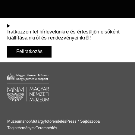
Iratkozzon fel hírlevelünkre és értesüljön elsőként
kiállításainkról és rendezvényeinkről!
Feliratkozás
Múzeumshop
Műtárgyfotórendelés
Press / Sajtószoba
Tagintézmények
Terembérlés