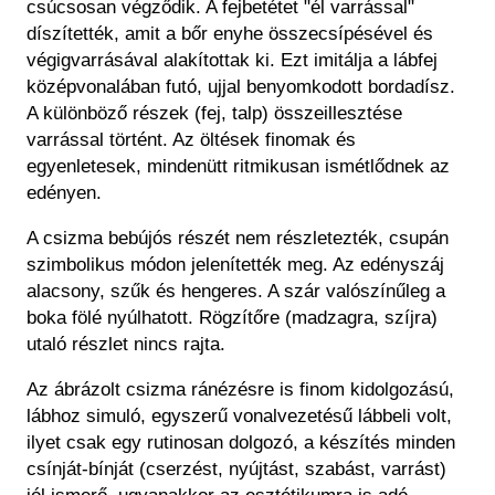
csúcsosan végződik. A fejbetétet "él varrással"
díszítették, amit a bőr enyhe összecsípésével és
végigvarrásával alakítottak ki. Ezt imitálja a lábfej
középvonalában futó, ujjal benyomkodott bordadísz.
A különböző részek (fej, talp) összeillesztése
varrással történt. Az öltések finomak és
egyenletesek, mindenütt ritmikusan ismétlődnek az
edényen.
A csizma bebújós részét nem részletezték, csupán
szimbolikus módon jelenítették meg. Az edényszáj
alacsony, szűk és hengeres. A szár valószínűleg a
boka fölé nyúlhatott. Rögzítőre (madzagra, szíjra)
utaló részlet nincs rajta.
Az ábrázolt csizma ránézésre is finom kidolgozású,
lábhoz simuló, egyszerű vonalvezetésű lábbeli volt,
ilyet csak egy rutinosan dolgozó, a készítés minden
csínját-bínját (cserzést, nyújtást, szabást, varrást)