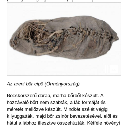
Kép
Az areni bőr cipő (Örményország)
Bocskorszerű darab, marha bőrből készült. A
hozzávaló bőrt nem szabták, a láb formáját és
méretét mellőzve készült. Mindkét szélét végig
kilyuggatták, majd bőr zsinór bevezetésével, elől és
hátul a lábhoz illesztve összehúzták. Kétféle növényi