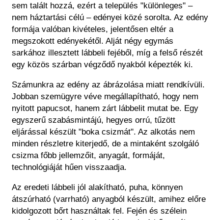
sem talált hozzá, ezért a település "különleges" –
nem háztartási célú – edényei közé sorolta. Az edény
formája valóban kivételes, jelentősen eltér a
megszokott edényekétől. Alját négy egymás
sarkához illesztett lábbeli fejéből, míg a felső részét
egy közös szárban végződő nyakból képezték ki.
Számunkra az edény az ábrázolása miatt rendkívüli.
Jobban szemügyre véve megállapítható, hogy nem
nyitott papucsot, hanem zárt lábbelit mutat be. Egy
egyszerű szabásmintájú, hegyes orrú, tűzött
eljárással készült "boka csizmát". Az alkotás nem
minden részletre kiterjedő, de a mintaként szolgáló
csizma főbb jellemzőit, anyagát, formáját,
technológiáját hűen visszaadja.
Az eredeti lábbeli jól alakítható, puha, könnyen
átszúrható (varrható) anyagból készült, amihez előre
kidolgozott bőrt használtak fel. Fején és szélein