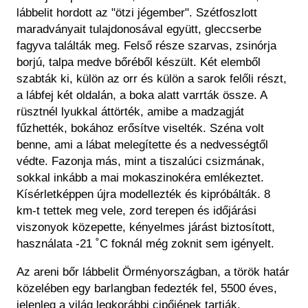
lábbelit hordott az "ötzi jégember". Szétfoszlott
maradványait tulajdonosával együtt, gleccserbe
fagyva találták meg. Felső része szarvas, zsinórja
borjú, talpa medve bőréből készült. Két elemből
szabták ki, külön az orr és külön a sarok felőli részt,
a lábfej két oldalán, a boka alatt varrták össze. A
rüsztnél lyukkal áttörték, amibe a madzagját
fűzhették, bokához erősítve viselték. Széna volt
benne, ami a lábat melegítette és a nedvességtől
védte. Fazonja más, mint a tiszalúci csizmának,
sokkal inkább a mai mokaszinokéra emlékeztet.
Kísérletképpen újra modellezték és kipróbálták. 8
km-t tettek meg vele, zord terepen és időjárási
viszonyok közepette, kényelmes járást biztosított,
használata -21 ˚C foknál még zoknit sem igényelt.
Az areni bőr lábbelit Örményországban, a török határ
közelében egy barlangban fedezték fel, 5500 éves,
jelenleg a világ legkorábbi cipőjének tartják.