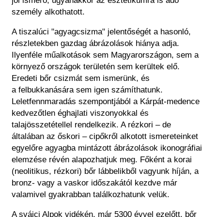
jól ismerő, ugyanakkor az esztétikumra is adó
személy alkothatott.
A tiszalúci "agyagcsizma" jelentőségét a hasonló,
részletekben gazdag ábrázolások hiánya adja.
Ilyenféle műalkotások sem Magyarországon, sem a
környező országok területén sem kerültek elő.
Eredeti bőr csizmát sem ismerünk, és
a felbukkanására sem igen számíthatunk.
Leletfennmaradás szempontjából a Kárpát-medence
kedvezőtlen éghajlati viszonyokkal és
talajösszetétellel rendelkezik. A rézkori – de
általában az őskori – cipőkről alkotott ismereteinket
egyelőre agyagba mintázott ábrázolások ikonográfiai
elemzése révén alapozhatjuk meg. Főként a korai
(neolitikus, rézkori) bőr lábbelikből vagyunk híján, a
bronz- vagy a vaskor időszakától kezdve már
valamivel gyakrabban találkozhatunk velük.
A svájci Alpok vidékén, már 5300 évvel ezelőtt, bőr