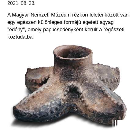
Régészet
2021. 08. 23.
Képcsarnok
Tagintézmények
A Magyar Nemzeti Múzeum rézkori leletei között van
Történeti Fényképtár
Felnőttképzés
egy egészen különleges formájú égetett agyag
Éremtár
Közérdekű adatok
"edény", amely papucsedényként került a régészeti
Adattár
köztudatba.
Központi Könyvtár
Kép