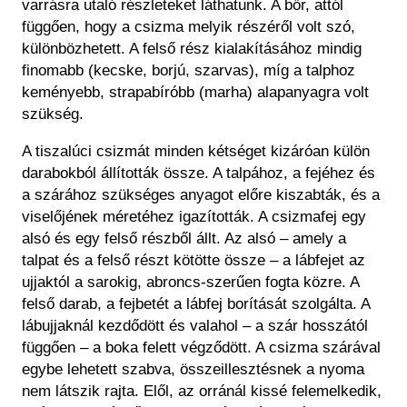
varrásra utaló részleteket láthatunk. A bőr, attól
függően, hogy a csizma melyik részéről volt szó,
különbözhetett. A felső rész kialakításához mindig
finomabb (kecske, borjú, szarvas), míg a talphoz
keményebb, strapabíróbb (marha) alapanyagra volt
szükség.
A tiszalúci csizmát minden kétséget kizáróan külön
darabokból állították össze. A talpához, a fejéhez és
a szárához szükséges anyagot előre kiszabták, és a
viselőjének méretéhez igazították. A csizmafej egy
alsó és egy felső részből állt. Az alsó – amely a
talpat és a felső részt kötötte össze – a lábfejet az
ujjaktól a sarokig, abroncs-szerűen fogta közre. A
felső darab, a fejbetét a lábfej borítását szolgálta. A
lábujjaknál kezdődött és valahol – a szár hosszától
függően – a boka felett végződött. A csizma szárával
egybe lehetett szabva, összeillesztésnek a nyoma
nem látszik rajta. Elől, az orránál kissé felemelkedik,