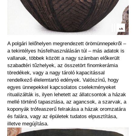
A polgári lelőhelyen megrendezett örömünnepekről –
a tekintélyes húsfelhasználásán túl – más adatok is
vallanak, többek között a nagy számban előkerült
szabadtéri tűzhelyek, az összetört finomkerámia
töredékek, vagy a nagy tároló kapacitással
rendelkező élelemtartó edények. Valószínű, hogy
egyes ünnepekkel kapcsolatos cselekményeket
ritualizálták is, ilyen lehetett az állatcsontok a házak
mellé történő tapasztása, az agancsok, a szarvak, a
koponyák trófeaszerű felrakása a házak oromzatára
és falára, vagy az épületek tudatos elpusztítása,
illetve megújítása.
Kép