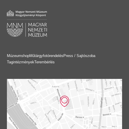
Múzeumshop
Műtárgyfotórendelés
Press / Sajtószoba
Tagintézmények
Terembérlés