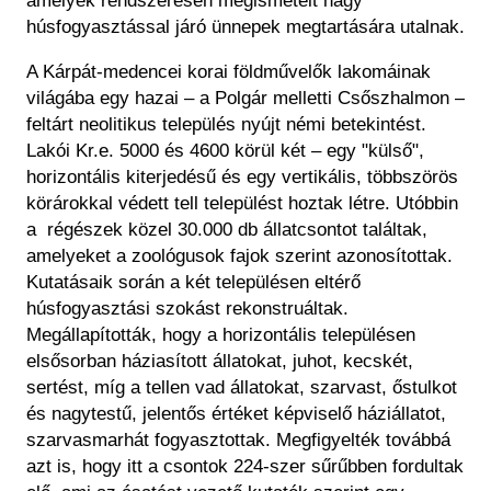
amelyek rendszeresen megismételt nagy
húsfogyasztással járó ünnepek megtartására utalnak.
A Kárpát-medencei korai földművelők lakomáinak
világába egy hazai – a Polgár melletti Csőszhalmon –
feltárt neolitikus település nyújt némi betekintést.
Lakói Kr.e. 5000 és 4600 körül két – egy "külső",
horizontális kiterjedésű és egy vertikális, többszörös
körárokkal védett tell települést hoztak létre. Utóbbin
a régészek közel 30.000 db állatcsontot találtak,
amelyeket a zoológusok fajok szerint azonosítottak.
Kutatásaik során a két településen eltérő
húsfogyasztási szokást rekonstruáltak.
Megállapították, hogy a horizontális településen
elsősorban háziasított állatokat, juhot, kecskét,
sertést, míg a tellen vad állatokat, szarvast, őstulkot
és nagytestű, jelentős értéket képviselő háziállatot,
szarvasmarhát fogyasztottak. Megfigyelték továbbá
azt is, hogy itt a csontok 224-szer sűrűbben fordultak