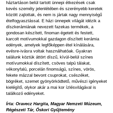
háztartáson belül tartott ünnepi étkezések csak
kevés személy jelenlétében és szerényebb keretek
között zajlottak, és nem is jártak nagy mennyiségű
ételfogyasztással. E házi ünnepek világát idézik a
díszkerámiának nevezett fazekas termékek, a
gondosan készített, finoman égetett és festett,
karcolt motívumokkal gazdagon díszített kerámia
edények, amelyek legfőképpen étel kínálására,
evésre-ivásra voltak használhatóak. Gyakran
találunk köztük áttört díszű, kívül-belül színes
motívumokkal díszített, csöves talpú tálakat,
vékonyfalú, porcelán finomságú, színes, vörös,
fekete mázzal bevont csuprokat, csészéket,
bögréket, szemet gyönyörködtető, művészi igényeket
kielégítő, olykor akár a mai kor ízlésvilágával is
találkozó edényeket.
Írta: Oravecz Hargita, Magyar Nemzeti Múzeum,
Régészeti Tár, Őskori Gyűjtemény