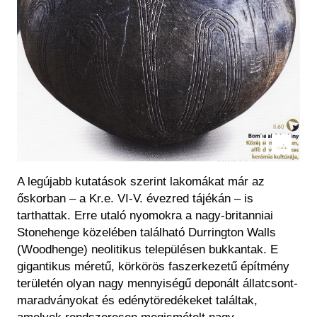
A legújabb kutatások szerint lakomákat már az
őskorban – a Kr.e. VI-V. évezred tájékán – is
tarthattak. Erre utaló nyomokra a nagy-britanniai
Stonehenge közelében található Durrington Walls
(Woodhenge) neolitikus településen bukkantak. E
gigantikus méretű, körkörös faszerkezetű építmény
területén olyan nagy mennyiségű deponált állatcsont-
maradványokat és edénytöredékeket találtak,