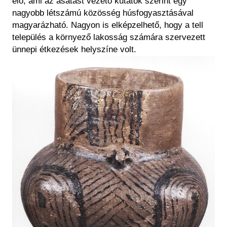
elő, ami az ásatást vezető kutatók szerint egy
nagyobb létszámú közösség húsfogyasztásával
magyarázható. Nagyon is elképzelhető, hogy a tell
település a környező lakosság számára szervezett
ünnepi étkezések helyszíne volt.
Kép