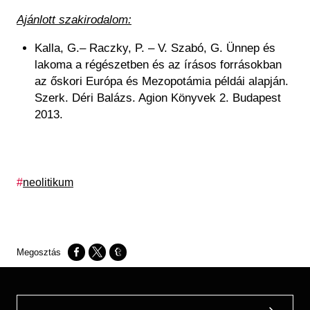
Ajánlott szakirodalom:
Kalla, G.– Raczky, P. – V. Szabó, G. Ünnep és
lakoma a régészetben és az írásos forrásokban
az őskori Európa és Mezopotámia példái alapján.
Szerk. Déri Balázs. Agion Könyvek 2. Budapest
2013.
Címkék
neolitikum
Opens in a new window
Opens in a new window
Opens in a new window