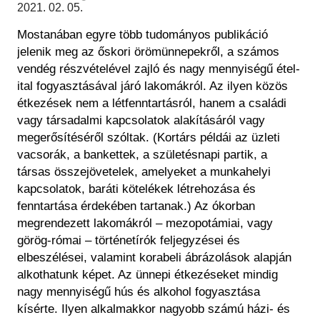
Régészet
2021. 02. 05.
Képcsarnok
Tagintézmények
Mostanában egyre több tudományos publikáció
Történeti Fényképtár
Felnőttképzés
jelenik meg az őskori örömünnepekről, a számos
Éremtár
Közérdekű adatok
vendég részvételével zajló és nagy mennyiségű étel-
Adattár
ital fogyasztásával járó lakomákról. Az ilyen közös
Központi Könyvtár
étkezések nem a létfenntartásról, hanem a családi
vagy társadalmi kapcsolatok alakításáról vagy
megerősítéséről szóltak. (Kortárs példái az üzleti
vacsorák, a bankettek, a születésnapi partik, a
társas összejövetelek, amelyeket a munkahelyi
kapcsolatok, baráti kötelékek létrehozása és
fenntartása érdekében tartanak.) Az ókorban
megrendezett lakomákról – mezopotámiai, vagy
görög-római – történetírók feljegyzései és
elbeszélései, valamint korabeli ábrázolások alapján
alkothatunk képet. Az ünnepi étkezéseket mindig
nagy mennyiségű hús és alkohol fogyasztása
kísérte. Ilyen alkalmakkor nagyobb számú házi- és