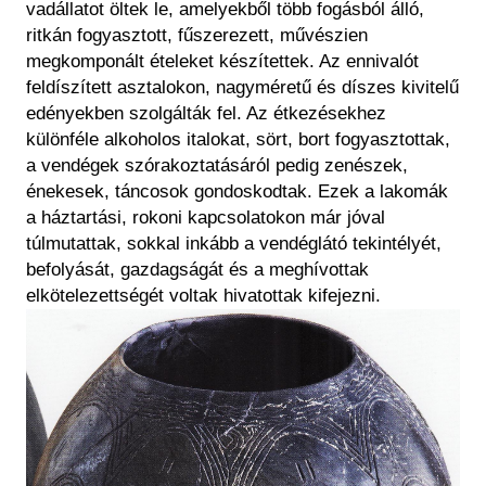
vadállatot öltek le, amelyekből több fogásból álló,
ritkán fogyasztott, fűszerezett, művészien
megkomponált ételeket készítettek. Az ennivalót
feldíszített asztalokon, nagyméretű és díszes kivitelű
edényekben szolgálták fel. Az étkezésekhez
különféle alkoholos italokat, sört, bort fogyasztottak,
a vendégek szórakoztatásáról pedig zenészek,
énekesek, táncosok gondoskodtak. Ezek a lakomák
a háztartási, rokoni kapcsolatokon már jóval
túlmutattak, sokkal inkább a vendéglátó tekintélyét,
befolyását, gazdagságát és a meghívottak
elkötelezettségét voltak hivatottak kifejezni.
Kép