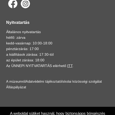
Nyitvatartás
Általános nyitvatartás
hétfő: zárva
kedd-vasárnap: 10:00-18:00
pénztárzárás: 17:00
a kiállítások zárása: 17:30-tól
az épület zárása: 18:00
Az ÜNNEPI NYITVATARTÁS elérhető
ITT
.
A múzeumról
Adatvédelmi tájékoztató
Iskolai közösségi szolgálat
Álláspályázat
A weboldal sütiket használ, hogy biztonságos böngészés