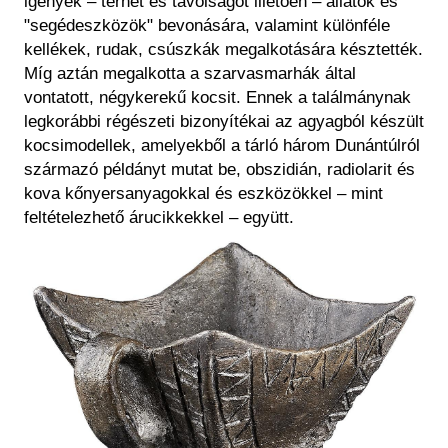
igények – terhet és távolságot illetően – állatok és
"segédeszközök" bevonására, valamint különféle
kellékek, rudak, csúszkák megalkotására késztették.
Míg aztán megalkotta a szarvasmarhák által
vontatott, négykerekű kocsit. Ennek a találmánynak
legkorábbi régészeti bizonyítékai az agyagból készült
kocsimodellek, amelyekből a tárló három Dunántúlról
származó példányt mutat be, obszidián, radiolarit és
kova kőnyersanyagokkal és eszközökkel – mint
feltételezhető árucikkekkel – együtt.
Kép