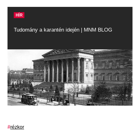
HÍR
Tudomány a karantén idején | MNM BLOG
Címkék
rézkor