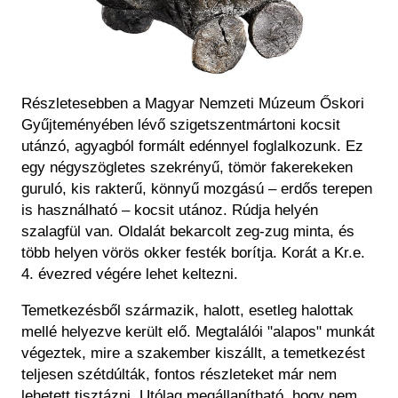
Részletesebben a Magyar Nemzeti Múzeum Őskori
Gyűjteményében lévő szigetszentmártoni kocsit
utánzó, agyagból formált edénnyel foglalkozunk. Ez
egy négyszögletes szekrényű, tömör fakerekeken
guruló, kis rakterű, könnyű mozgású – erdős terepen
is használható – kocsit utánoz. Rúdja helyén
szalagfül van. Oldalát bekarcolt zeg-zug minta, és
több helyen vörös okker festék borítja. Korát a Kr.e.
4. évezred végére lehet keltezni.
Temetkezésből származik, halott, esetleg halottak
mellé helyezve került elő. Megtalálói "alapos" munkát
végeztek, mire a szakember kiszállt, a temetkezést
teljesen szétdúlták, fontos részleteket már nem
lehetett tisztázni. Utólag megállapítható, hogy nem