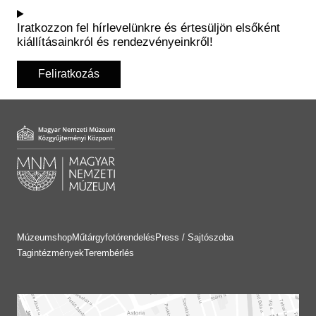
Iratkozzon fel hírlevelünkre és értesüljön elsőként
kiállításainkról és rendezvényeinkről!
Feliratkozás
Múzeumshop
Műtárgyfotórendelés
Press / Sajtószoba
Tagintézmények
Terembérlés