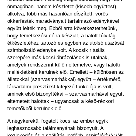
önmagában, hanem készletet (kisebb együttest)
alkotva, több más hasonlóan díszített, vörös
okkerfesték maradványait tartalmazó edénykével
együtt lelték meg. Ebből arra következtethetünk,
hogy temetkezési célra készült, a halott túlvilági
étkészletéhez tartozó és egyben az utolsó utazását
szimbolizáló edényke volt. A kocsik rituális
szerepére más kocsi ábrázolások is utalnak,
amelyek rendszerint külön eltemetve, vagy halotti
mellékletként kerülnek elő. Emellett – különösen az
állatokkal (szarvasmarhákkal) együtt – értékmérő,
társadalmi presztízst kifejező funkciója is volt,
aminek első bizonyítékai – szarvasmarhával együtt
eltemetett halottak – ugyancsak a késő-rézkori
temetőkből kerülnek elő.
A négykerekű, fogatolt kocsi az ember egyik
leghasznosabb találmányának bizonyult. A
közlekedés és a szállítás legfőbb inspirálójává vált.