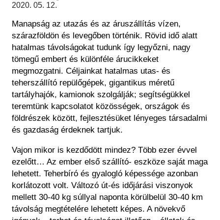
Régészet
2020. 05. 12.
Képcsarnok
Tagintézmények
Manapság az utazás és az áruszállítás vízen,
Történeti Fényképtár
Felnőttképzés
szárazföldön és levegőben történik. Rövid idő alatt
Éremtár
Közérdekű adatok
hatalmas távolságokat tudunk így legyőzni, nagy
Adattár
tömegű embert és különféle árucikkeket
Központi Könyvtár
megmozgatni. Céljainkat hatalmas utas- és
teherszállító repülőgépek, gigantikus méretű
tartályhajók, kamionok szolgálják; segítségükkel
teremtünk kapcsolatot közösségek, országok és
földrészek között, fejlesztésüket lényeges társadalmi
és gazdaság érdeknek tartjuk.
Vajon mikor is kezdődött mindez? Több ezer évvel
ezelőtt… Az ember első szállító- eszköze saját maga
lehetett. Teherbíró és gyalogló képessége azonban
korlátozott volt. Változó út-és időjárási viszonyok
mellett 30-40 kg súllyal naponta körülbelül 30-40 km
távolság megtételére lehetett képes. A növekvő