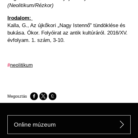
(Neolitikum/Rézkor)
Irodalom:
Kalla, G., Az újkőkori „Nagy Istennő” tündöklése és
bukása. Ókor. Folyóirat az antik kultúráról. 2016/XV.
évfolyam. 1. szám, 3-10.
Címkék
neolitikum
Opens in a new window
Opens in a new window
Opens in a new window
Online múzeum