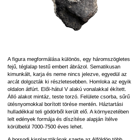
A figura megformálása különös, egy háromszögletes
fejű, téglalap testű embert ábrázol. Sematikusan
kimunkált, karja és neme nincs jelezve, egyedül az
arcát dolgozták ki részletesebben. Homloka az egyik
oldalon átfúrt. Elől-hátul V alakú vonalakkal ékített.
Álló alakot mintáz, teste torzó. Felülete csorba, sűrű
ütésnyomokkal borított törése mentén. Háztartási
hulladékkal teli gödörből került elő. A környezetében
lelt edények formája és díszítése alapján ítélve
körülbelül 7000-7500 éves lehet.
A borsodi kisplasztikának szerte az Alföldön több