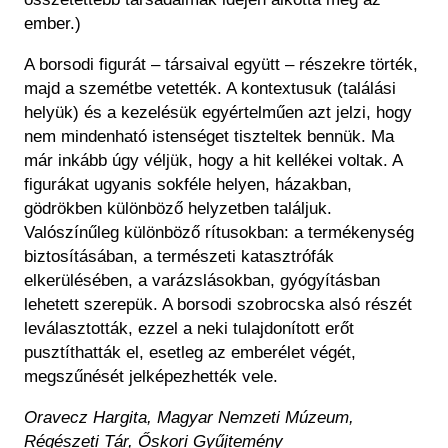
ember.)
A borsodi figurát – társaival együtt – részekre törték,
majd a szemétbe vetették. A kontextusuk (találási
helyük) és a kezelésük egyértelműen azt jelzi, hogy
nem mindenható istenséget tiszteltek bennük. Ma
már inkább úgy véljük, hogy a hit kellékei voltak. A
figurákat ugyanis sokféle helyen, házakban,
gödrökben különböző helyzetben találjuk.
Valószínűleg különböző rítusokban: a termékenység
biztosításában, a természeti katasztrófák
elkerülésében, a varázslásokban, gyógyításban
lehetett szerepük. A borsodi szobrocska alsó részét
leválasztották, ezzel a neki tulajdonított erőt
pusztíthatták el, esetleg az emberélet végét,
megszűnését jelképezhették vele.
Oravecz Hargita, Magyar Nemzeti Múzeum,
Régészeti Tár, Őskori Gyűjtemény