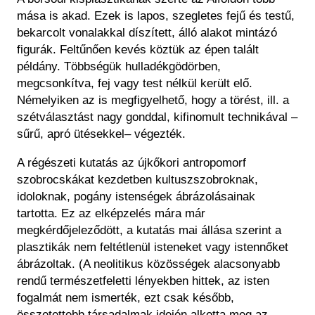
mása is akad. Ezek is lapos, szegletes fejű és testű,
bekarcolt vonalakkal díszített, álló alakot mintázó
figurák. Feltűnően kevés köztük az épen talált
példány. Többségük hulladékgödörben,
megcsonkítva, fej vagy test nélkül került elő.
Némelyiken az is megfigyelhető, hogy a törést, ill. a
szétválasztást nagy gonddal, kifinomult technikával –
sűrű, apró ütésekkel– végezték.
A régészeti kutatás az újkőkori antropomorf
szobrocskákat kezdetben kultuszszobroknak,
idoloknak, pogány istenségek ábrázolásainak
tartotta. Ez az elképzelés mára már
megkérdőjeleződött, a kutatás mai állása szerint a
plasztikák nem feltétlenül isteneket vagy istennőket
ábrázoltak. (A neolitikus közösségek alacsonyabb
rendű természetfeletti lényekben hittek, az isten
fogalmát nem ismerték, ezt csak később,
összetettebb társadalmak idején alkotta meg az