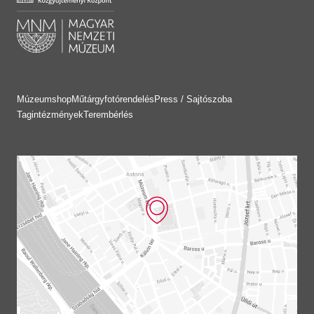
Múzeumshop
Műtárgyfotórendelés
Press / Sajtószoba
Tagintézmények
Terembérlés