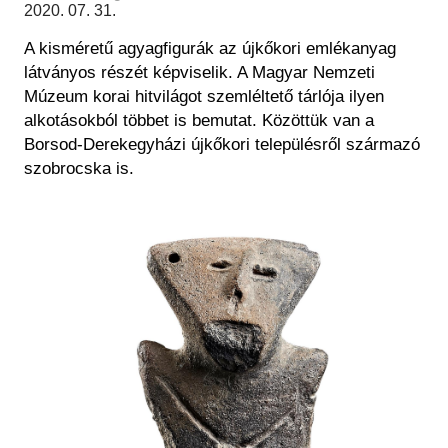
Régészet
2020. 07. 31.
Képcsarnok
Tagintézmények
A kisméretű agyagfigurák az újkőkori emlékanyag
Történeti Fényképtár
Felnőttképzés
látványos részét képviselik. A Magyar Nemzeti
Éremtár
Közérdekű adatok
Múzeum korai hitvilágot szemléltető tárlója ilyen
Adattár
alkotásokból többet is bemutat. Közöttük van a
Központi Könyvtár
Borsod-Derekegyházi újkőkori településről származó
szobrocska is.
Kép