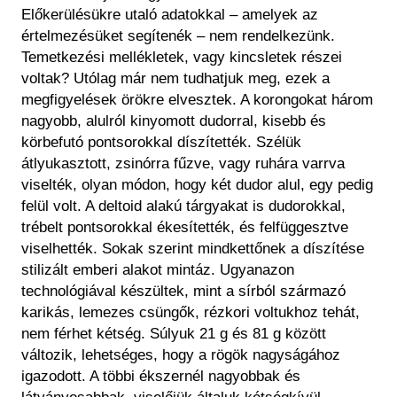
Előkerülésükre utaló adatokkal – amelyek az
értelmezésüket segítenék – nem rendelkezünk.
Temetkezési mellékletek, vagy kincsletek részei
voltak? Utólag már nem tudhatjuk meg, ezek a
megfigyelések örökre elvesztek. A korongokat három
nagyobb, alulról kinyomott dudorral, kisebb és
körbefutó pontsorokkal díszítették. Szélük
átlyukasztott, zsinórra fűzve, vagy ruhára varrva
viselték, olyan módon, hogy két dudor alul, egy pedig
felül volt. A deltoid alakú tárgyakat is dudorokkal,
trébelt pontsorokkal ékesítették, és felfüggesztve
viselhették. Sokak szerint mindkettőnek a díszítése
stilizált emberi alakot mintáz. Ugyanazon
technológiával készültek, mint a sírból származó
karikás, lemezes csüngők, rézkori voltukhoz tehát,
nem férhet kétség. Súlyuk 21 g és 81 g között
változik, lehetséges, hogy a rögök nagyságához
igazodott. A többi ékszernél nagyobbak és