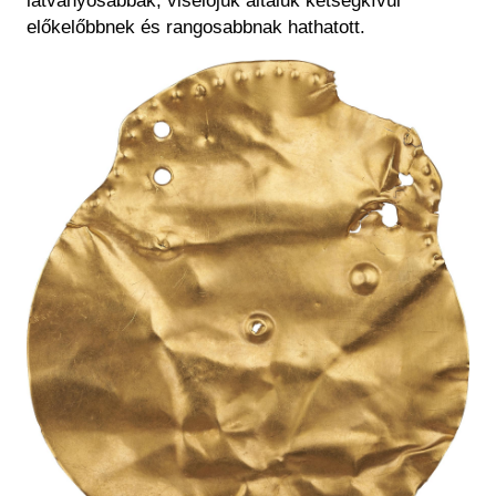
látványosabbak, viselőjük általuk kétségkívül
előkelőbbnek és rangosabbnak hathatott.
Kép