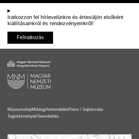
Iratkozzon fel hírlevelünkre és értesüljön elsőként
kiállításainkról és rendezvényeinkről!
Feliratkozás
Múzeumshop
Műtárgyfotórendelés
Press / Sajtószoba
Tagintézmények
Terembérlés