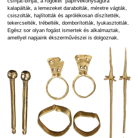
csínját-bínját, a rögöket "papírvékonyságúra"
kalapálták, a lemezeket darabolták, méretre vágták,
csiszolták, hajlították és aprólékosan díszítették,
tekercselték, trébelték, domborították, lyukasztották.
Egész sor olyan fogást ismertek és alkalmaztak,
amellyel napjaink ékszerművészei is dolgoznak.
Kép