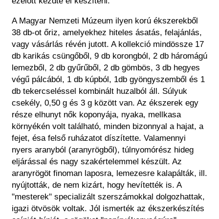
ezelőtt kezdte el készíteni.
A Magyar Nemzeti Múzeum ilyen korú ékszerekből
38 db-ot őriz, amelyekhez hiteles ásatás, felajánlás,
vagy vásárlás révén jutott. A kollekció mindössze 17
db karikás csüngőből, 9 db korongból, 2 db háromágú
lemezből, 2 db gyűrűből, 2 db gömbös, 3 db hegyes
végű pálcából, 1 db kúpból, 1db gyöngyszemből és 1
db tekercseléssel kombinált huzalból áll. Súlyuk
csekély, 0,50 g és 3 g között van. Az ékszerek egy
része elhunyt nők koponyája, nyaka, mellkasa
környékén volt található, minden bizonnyal a hajat, a
fejet, ésa felső ruházatot díszítette. Valamennyi
nyers aranyból (aranyrögből), túlnyomórész hideg
eljárással és nagy szakértelemmel készült. Az
aranyrögöt finoman laposra, lemezesre kalapálták, ill.
nyújtották, de nem kizárt, hogy hevítették is. A
"mesterek" specializált szerszámokkal dolgozhattak,
igazi ötvösök voltak. Jól ismerték az ékszerkészítés