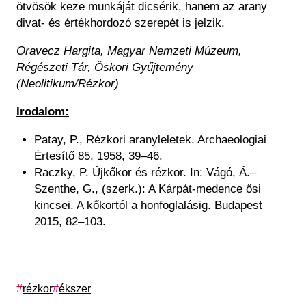
ötvösök keze munkáját dicsérik, hanem az arany
divat- és értékhordozó szerepét is jelzik.
Oravecz Hargita, Magyar Nemzeti Múzeum,
Régészeti Tár, Őskori Gyűjtemény
(Neolitikum/Rézkor)
Irodalom:
Patay, P., Rézkori aranyleletek. Archaeologiai
Értesítő 85, 1958, 39–46.
Raczky, P. Újkőkor és rézkor. In: Vágó, Á.–
Szenthe, G., (szerk.): A Kárpát-medence ősi
kincsei. A kőkortól a honfoglalásig. Budapest
2015, 82–103.
Címkék
rézkor
ékszer