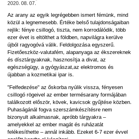
Régészet
2020. 08. 07.
Képcsarnok
Tagintézmények
Az arany az egyik legrégebben ismert fémünk, mind
Történeti Fényképtár
Felnőttképzés
közül a legnemesebb. Értéke belső tulajdonságaiban
Éremtár
Közérdekű adatok
rejlik: fénye csillogó, tiszta, nem korrodálódik, több
Adattár
ezer évet is eltölthet a földben, napvilágra kerülve
Központi Könyvtár
újból ragyogóvá válik. Feldolgozása egyszerű.
Fizetőeszköz-valutafém, alapanyaga az ékszereknek
és dísztárgyaknak, hasznosítja a divat, az
egészségügy, a gyógyászat,az elektromos és
újabban a kozmetikai ipar is.
"Felfedezése" az őskorba nyúlik vissza, fényesen
csillogó rögeivel az ember termésarany formájában
találkozott először, kövek, kavicsok gyűjtése közben.
Puhaságánál fogva szerszámkészítésre nem
bizonyult alkalmasnak, apróbb tárgyakra –
amelyekkel az ember magát és ruházatát
felékesíthette – annál inkább. Ezeket 6-7 ezer évvel