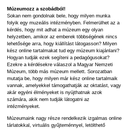
Régészet
Képcsarnok
Múzeumozz a szobádból!
Tagintézmények
Történeti Fényképtár
Sokan nem gondolnak bele, hogy milyen munka
Felnőttképzés
folyik egy muzeális intézményben. Felmerülhet az a
Éremtár
Közérdekű adatok
kérdés, hogy mit adhat a múzeum egy olyan
Adattár
helyzetben, amikor az emberek többségének nincs
Központi Könyvtár
lehetősége arra, hogy kiállítást látogasson? Milyen
kész online tartalmakat tud egy múzeum kiajánlani?
Hogyan tudják ezek segíteni a pedagógusokat?
Ezekre a kérdésekre válaszol a Magyar Nemzeti
Múzeum, több más múzeum mellett. Sorozatban
mutatja be, hogy milyen már kész online tartalmaik
vannak, amelyekkel támogathatják az oktatást, vagy
akár egyéni élményeket is nyújthatnak azok
számára, akik nem tudják látogatni az
intézményeket.
Múzeumaink nagy része rendelkezik izgalmas online
tárlatokkal, virtuális gyűjteménnyel, letölthető