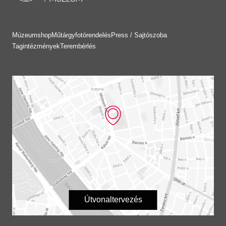
Múzeumshop
Műtárgyfotórendelés
Press / Sajtószoba
Tagintézmények
Terembérlés
Útvonaltervezés