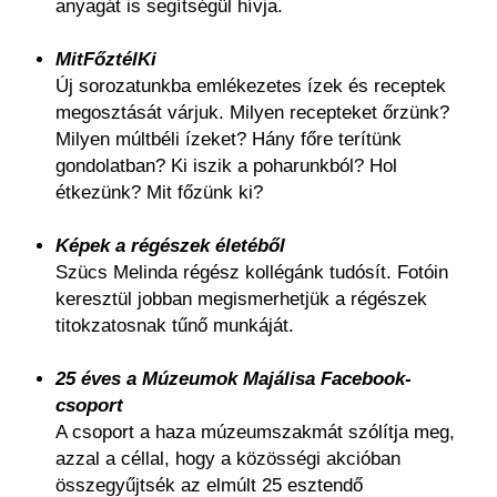
anyagát is segítségül hívja.
MitFőztélKi
Új sorozatunkba emlékezetes ízek és receptek
megosztását várjuk. Milyen recepteket őrzünk?
Milyen múltbéli ízeket? Hány főre terítünk
gondolatban? Ki iszik a poharunkból? Hol
étkezünk? Mit főzünk ki?
Képek a régészek életéből
Szücs Melinda régész kollégánk tudósít. Fotóin
keresztül jobban megismerhetjük a régészek
titokzatosnak tűnő munkáját.
25 éves a Múzeumok Majálisa Facebook-
csoport
A csoport a haza múzeumszakmát szólítja meg,
azzal a céllal, hogy a közösségi akcióban
összegyűjtsék az elmúlt 25 esztendő