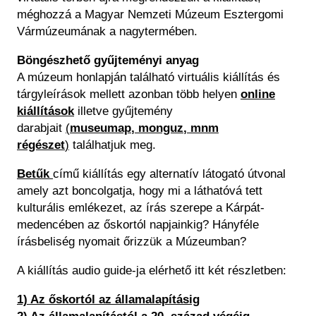
méghozzá a Magyar Nemzeti Múzeum Esztergomi
Vármúzeumának a nagytermében.
Böngészhető gyűjteményi anyag
A múzeum honlapján található virtuális kiállítás és
tárgyleírások mellett azonban több helyen
online
kiállítások
illetve gyűjtemény
darabjait
(
museumap
,
monguz
,
mnm
régészet
)
találhatjuk meg.
Betűk
című kiállítás egy alternatív látogató útvonal
amely azt boncolgatja, hogy mi a láthatóvá tett
kulturális emlékezet, az írás szerepe a Kárpát-
medencében az őskortól napjainkig? Hányféle
írásbeliség nyomait őrizzük a Múzeumban?
A kiállítás audio guide-ja elérhető itt két részletben:
1) Az őskortól az államalapításig