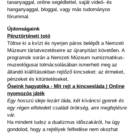
tananyaggal, online segédlettel, saját videó- és
hanganyaggal, bloggal, vagy más tudományos
fórummal.
Újdonságaink
Pénztörténeti totó
Töltse ki a kvízt és nyerjen páros belépőt a Nemzeti
Múzeum tárlatvezetéseire az újranyitást követően. A
programok során a Nemzeti Múzeum numizmatikus-
muzeológusai tolmácsolásában ismerheti meg az
állandó kiállításokban rejtőző kincseket: az érmeket,
pénzeket és kitüntetéseket.
Őseink hagyatéka - Mit rejt a kincsesláda | Online
nyomozós játék
Egy hosszú ideje lezárt láda, két kíváncsi gyerek és
egy régen elfeledett családi örökség, ami megfejtésre
vár.
Ha mindent tudsz a dualizmus időszakáról, ha úgy
gondolod, hogy a rejtélyek felfedése nem okozhat