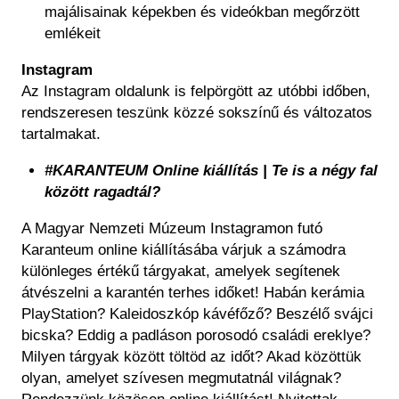
majálisainak képekben és videókban megőrzött
emlékeit
Instagram
Az Instagram oldalunk is felpörgött az utóbbi időben,
rendszeresen teszünk közzé sokszínű és változatos
tartalmakat.
#KARANTEUM Online kiállítás | Te is a négy fal
között ragadtál?
A Magyar Nemzeti Múzeum Instagramon futó
Karanteum online kiállításába várjuk a számodra
különleges értékű tárgyakat, amelyek segítenek
átvészelni a karantén terhes időket! Habán kerámia
PlayStation? Kaleidoszkóp kávéfőző? Beszélő svájci
bicska? Eddig a padláson porosodó családi ereklye?
Milyen tárgyak között töltöd az időt? Akad közöttük
olyan, amelyet szívesen megmutatnál világnak?