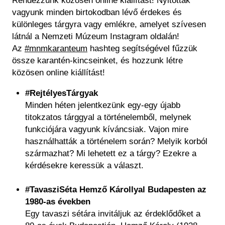
Rendezzünk közösen online kiállítást! Nyitottak
vagyunk minden birtokodban lévő érdekes és
különleges tárgyra vagy emlékre, amelyet szívesen
látnál a Nemzeti Múzeum Instagram oldalán!
Az
#mnmkaranteum
​ hashteg segítségével fűzzük
össze karantén-kincseinket, és hozzunk létre
közösen online kiállítást!
#RejtélyesTárgyak
Minden héten jelentkezünk egy-egy újabb
titokzatos tárggyal a történelemből, melynek
funkciójára vagyunk kíváncsiak. Vajon mire
használhatták a történelem során? Melyik korból
származhat? Mi lehetett ez a tárgy? Ezekre a
kérdésekre keressük a választ.
#TavasziSéta Hemző Károllyal Budapesten az
1980-as években
Egy tavaszi sétára invitáljuk az érdeklődőket a