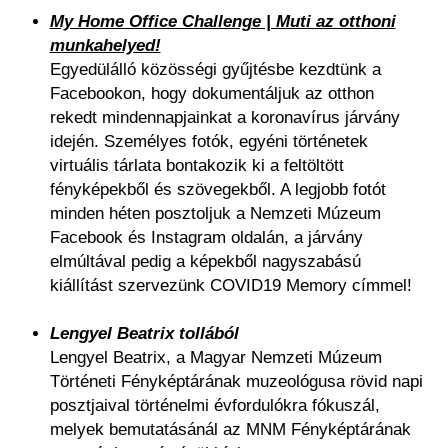
My Home Office Challenge | Muti az otthoni
munkahelyed!
Egyedülálló közösségi gyűjtésbe kezdtünk a
Facebookon, hogy dokumentáljuk az otthon
rekedt mindennapjainkat a koronavírus járvány
idején. Személyes fotók, egyéni történetek
virtuális tárlata bontakozik ki a feltöltött
fényképekből és szövegekből. A legjobb fotót
minden héten posztoljuk a Nemzeti Múzeum
Facebook és Instagram oldalán, a járvány
elmúltával pedig a képekből nagyszabású
kiállítást szervezünk COVID19 Memory címmel!
Lengyel Beatrix tollából
Lengyel Beatrix, a Magyar Nemzeti Múzeum
Történeti Fényképtárának muzeológusa rövid napi
posztjaival történelmi évfordulókra fókuszál,
melyek bemutatásánál az MNM Fényképtárának