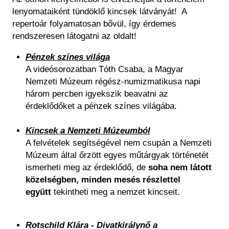
lenyomataiként tündöklő kincsek látványát! A
repertoár folyamatosan bővül, így érdemes
rendszeresen látogatni az oldalt!
Pénzek színes világa
A videósorozatban Tóth Csaba, a Magyar
Nemzeti Múzeum régész-numizmatikusa napi
három percben igyekszik beavatni az
érdeklődőket a pénzek színes világába.
Kincsek a Nemzeti Múzeumból
A felvételek segítségével nem csupán a Nemzeti
Múzeum által őrzött egyes műtárgyak történetét
ismerheti meg az érdeklődő, de
soha nem látott
közelségben, minden mesés részlettel
együtt
tekintheti meg a nemzet kincseit.
Rotschild Klára - Divatkirálynő a