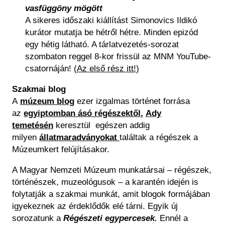
vasfüggöny mögött
A sikeres időszaki kiállítást Simonovics Ildikó
kurátor mutatja be hétről hétre. Minden epizód
egy hétig látható. A tárlatvezetés-sorozat
szombaton reggel 8-kor frissül az MNM YouTube-
csatornáján!
(Az első rész itt!)
Szakmai blog
A
múzeum blog
ezer izgalmas történet forrása
az
egyiptomban ásó régészektől
,
Ady
temetésén
keresztül egészen addig
milyen
állatmaradványokat
találtak a régészek a
Múzeumkert felújításakor.
A Magyar Nemzeti Múzeum munkatársai – régészek,
történészek, muzeológusok – a karantén idején is
folytatják a szakmai munkát, amit blogok formájában
igyekeznek az érdeklődők elé tárni. Egyik új
sorozatunk a
Régészeti egypercesek.
Ennél a