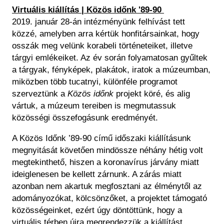
Virtuális kiállítás | Közös időnk '89-90
2019. január 28-án intézményünk felhívást tett
közzé, amelyben arra kértük honfitársainkat, hogy
osszák meg velünk korabeli történeteiket, illetve
tárgyi emlékeiket. Az év során folyamatosan gyűltek
a tárgyak, fényképek, plakátok, iratok a múzeumban,
miközben több tucatnyi, különféle programot
szerveztünk a
Közös időnk
projekt köré, és alig
vártuk, a múzeum tereiben is megmutassuk
közösségi összefogásunk eredményét.
A Közös Időnk ’89-90 című időszaki kiállításunk
megnyitását követően mindössze néhány hétig volt
megtekinthető, hiszen a koronavírus járvány miatt
ideiglenesen be kellett zárnunk. A zárás miatt
azonban nem akartuk megfosztani az élménytől az
adományozókat, kölcsönzőket, a projektet támogató
közösségeinket, ezért úgy döntöttünk, hogy a
virtuális térben újra megrendezzük a kiállítást,