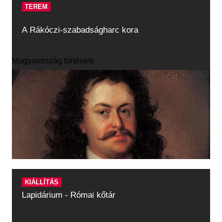
TEREM
A Rákóczi-szabadságharc kora
Magyarország története
KIÁLLÍTÁS
Lapidárium - Római kőtár