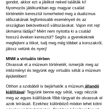
gondot, akkor ezt a játékot neked találták ki!
Nyomozós játékunkban egy magyar család
történetén keresztül ismerheted meg a dualizmus
időszakának legfontosabb eseményeit és az
országban bekövetkező változásokat. Vajon mit rejt
ükmama ládája? Miért nem nyitotta ki a család
hosszú éveken keresztül? Segíts a gyerekeknek
megfejteni a titkot, tudj meg még többet a korszakról,
játssz velünk és nyerj!
MNM a virtuális térben
Olvassuk el a múzeum történetét, ismerjük meg az
intézményt és tegyünk egy virtuális sétát a múzeum
épületében!
Otthon a szobából is bejárhatók a múzeum
állandó
kiállításai
! Tegyünk benne egy sétát, vagy nézzük
meg az egyes kiállítások főbb tárgyait és olvassuk el
azok leírásait. Ezekhez különböző módon lehet kötni