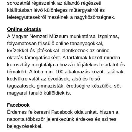
sorozatnál
régészeink az állandó régészeti
kiállításban lévő különleges műtárgyakról és
leletegyüttesekről mesélnek a nagyközönségnek.
Online oktatás
A Magyar Nemzeti Múzeum munkatársai izgalmas,
folyamatosan frissülő online tananyagokkal,
kvízekkel és játékokkal jelentkeznek az online
oktatás támogatásaként. A tartalmak között minden
korosztály megtalálja a hozzá illő játékos feladatot és
témakört. A több mint 100 alkalmazás között találnak
kedvükre valót az óvodások, alsó és felső
tagozatosok, gimnazisták, érettségire készülők, sőt
magyarul tanuló külföldiek is.
Facebook
Érdemes felkeresni Facebook oldalunkat, hiszen a
naponta többször jelentkezünk érdekes és színes
bejegyzésekkel.