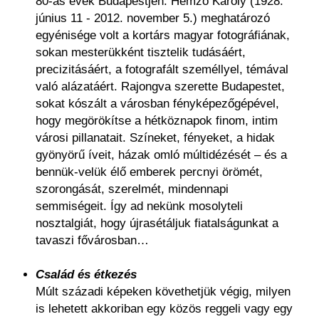
80-as évek Budapestjén. Hemző Károly (1928.
június 11 - 2012. november 5.) meghatározó
egyénisége volt a kortárs magyar fotográfiának,
sokan mesterükként tisztelik tudásáért,
precizitásáért, a fotografált személlyel, témával
való alázatáért. Rajongva szerette Budapestet,
sokat kószált a városban fényképezőgépével,
hogy megörökítse a hétköznapok finom, intim
városi pillanatait. Színeket, fényeket, a hidak
gyönyörű íveit, házak omló múltidézését – és a
bennük-velük élő emberek percnyi örömét,
szorongását, szerelmét, mindennapi
semmiségeit. Így ad nekünk mosolyteli
nosztalgiát, hogy újrasétáljuk fiatalságunkat a
tavaszi fővárosban…
Család és étkezés
Múlt századi képeken követhetjük végig, milyen
is lehetett akkoriban egy közös reggeli vagy egy