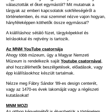
választották el őket egymástól? Mit mutatnak a
tárgyak az emberi kapcsolatok sokféleségéről a
történelemben, és mai szemmel nézve vajon hogyan,
hányféleképpen köthetők össze egymással?
A kiállításhoz sétáló füzet, tárgyképekkel és
leírásokkal és rejtvény is tartozik.
Az MNM YouTube csatornája
Ahogy több múzeum, úgy a Magyar Nemzeti
Múzeum is rendelkezik saját
Youtube csatornával
,
ahol hozzáférhetők beszélgetések, előadások, vagy
épp kiállításokhoz készült tartalmak.
Nézze meg Fábry Sándor '89-es design centerét,
vagy az 1470-es évek lakomáját vagy a régészeti
kutatásokat!
MNM MOZI
Az otthon kényelméből is élvezhetjük a történelem