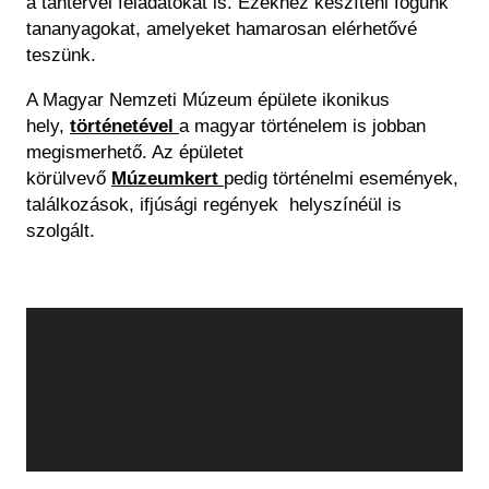
a tantervei feladatokat is. Ezekhez készíteni fogunk
tananyagokat, amelyeket hamarosan elérhetővé
teszünk.
A Magyar Nemzeti Múzeum épülete ikonikus
hely,
történetével
a magyar történelem is jobban
megismerhető. Az épületet
körülvevő
Múzeumkert
pedig történelmi események,
találkozások, ifjúsági regények helyszínéül is
szolgált.