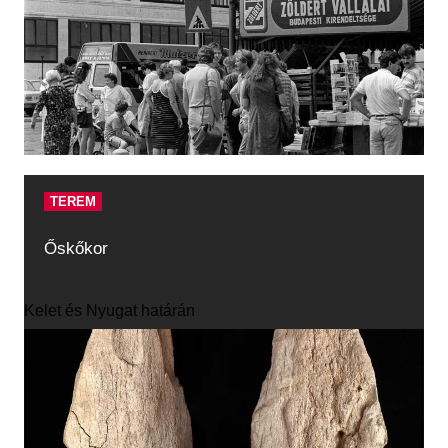
TEREM
Őskőkor
Kelet és Nyugat határán