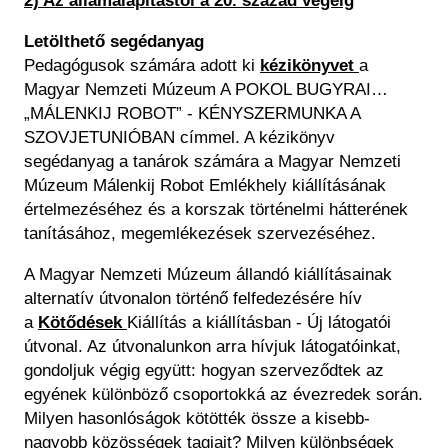
2) Az államalapítástól a 20. század végéig
Letölthető segédanyag
Pedagógusok számára adott ki
kézikönyvet
a
Magyar Nemzeti Múzeum A POKOL BUGYRAI…
„MÁLENKIJ ROBOT” - KÉNYSZERMUNKA A
SZOVJETUNIÓBAN címmel. A kézikönyv
segédanyag a tanárok számára a Magyar Nemzeti
Múzeum Málenkij Robot Emlékhely kiállításának
értelmezéséhez és a korszak történelmi hátterének
tanításához, megemlékezések szervezéséhez.
A Magyar Nemzeti Múzeum állandó kiállításainak
alternatív útvonalon történő felfedezésére hív
a
Kötődések
Kiállítás a kiállításban - Új látogatói
útvonal. Az útvonalunkon arra hívjuk látogatóinkat,
gondoljuk végig együtt: hogyan szerveződtek az
egyének különböző csoportokká az évezredek során.
Milyen hasonlóságok kötötték össze a kisebb-
nagyobb közösségek tagjait? Milyen különbségek