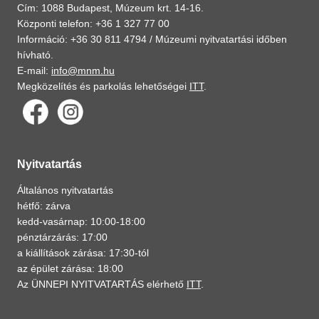
Cím: 1088 Budapest, Múzeum krt. 14-16.
Központi telefon: +36 1 327 77 00
Információ: +36 30 811 4794 /
Múzeumi nyitvatartási időben
hívható.
E-mail:
info@mnm.hu
Megközelítés és parkolás lehetőségei
ITT
.
Nyitvatartás
Általános nyitvatartás
hétfő: zárva
kedd-vasárnap: 10:00-18:00
pénztárzárás: 17:00
a kiállítások zárása: 17:30-tól
az épület zárása: 18:00
Az ÜNNEPI NYITVATARTÁS elérhető
ITT
.