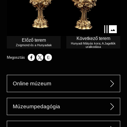
Következő terem
Előző terem
Hunyadi Mátyás kora; A Jagellók
Zsigmond és a Hunyadiak
uralkodása
Opens in a new window
Opens in a new window
Opens in a new window
Online múzeum
Múzeumpedagógia