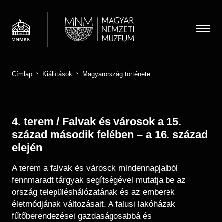
Ugrás
a
tartalomra
Menü
Címlap
Kiállítások
Magyarország története
Látogatóknak
Menü
Morzsa
Almenü megnyitása
Hírek
Kiállítások és programok
(HU)
Térkép
4. terem / Falvak és városok a 15.
Múzeumpedagógia
Jegyárak
század második felében – a 16. század
Látogatói információk
Almenü megnyitása
Óvodások
elején
Múzeum
Önálló felfedezés
Iskolások
Almenü megnyitása
Múzeumi élet / Rólunk
A terem a falvak és városok mindennapjaiból
Csoportos látogatás
Gyűjtemények
Gyerekek
fennmaradt tárgyak segítségével mutatja be az
Önkéntesség
Családoknak
Családok
Almenü megnyitása
Régészeti Tár
ország településhálózatának és az emberek
Iskolai közösségi szolgálat
Vasúti kedvezmény
Keresés
Felnőttek
életmódjának változásait. A falusi lakóházak
Újkori Főosztály
OMMIK
fűtőberendezései gazdaságosabbá és
Pedagógusok
Modernkori Főosztály
HU
EN