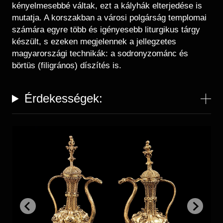
Régészet
kényelmesebbé váltak, ezt a kályhák elterjedése is
Képcsarnok
Tagintézmények
mutatja. A korszakban a városi polgárság templomai
Történeti Fényképtár
számára egyre több és igényesebb liturgikus tárgy
Felnőttképzés
Éremtár
készült, s ezeken megjelennek a jellegzetes
Közérdekű adatok
magyarországi technikák: a sodronyzománc és
Adattár
börtüs (filigrános) díszítés is.
Központi Könyvtár
Érdekességek: