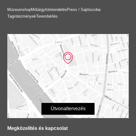
Múzeumshop
Műtárgyfotórendelés
Press / Sajtószoba
Tagintézmények
Terembérlés
Útvonaltervezés
Megközelítés és kapcsolat