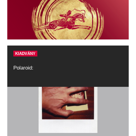
Régészet
Képcsarnok
Tagintézmények
Történeti Fényképtár
Felnőttképzés
Éremtár
Közérdekű adatok
Adattár
Központi Könyvtár
KIADVÁNY
Polaroid: