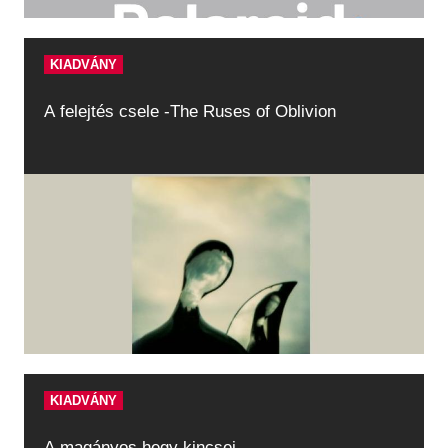
KIADVÁNY
A felejtés csele -The Ruses of Oblivion
KIADVÁNY
A magányos hegy kincsei