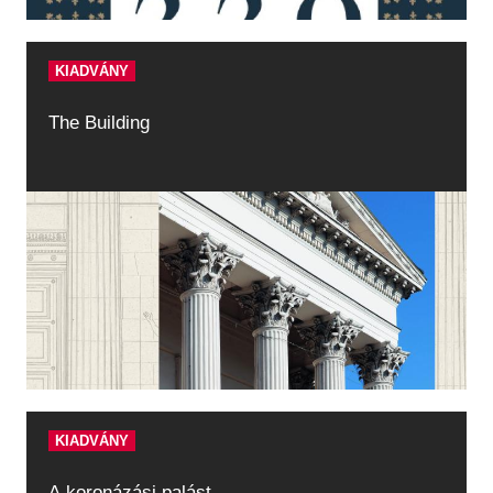
KIADVÁNY
The Building
KIADVÁNY
A koronázási palást