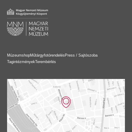
Múzeumshop
Műtárgyfotórendelés
Press / Sajtószoba
Tagintézmények
Terembérlés