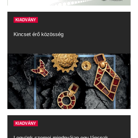
KIADVÁNY
Kincset érő közösség
KIADVÁNY
Legyünk szemei mindnyájan egy láncnak...