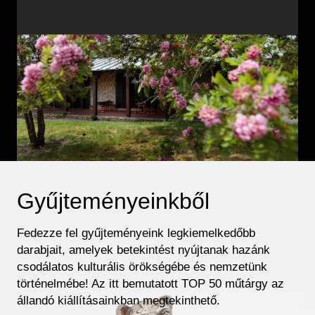
8248 Nemesvámos, Baláca
Gyűjteményeinkből
Fedezze fel gyűjteményeink legkiemelkedőbb
darabjait, amelyek betekintést nyújtanak hazánk
csodálatos kulturális örökségébe és nemzetünk
történelmébe! Az itt bemutatott TOP 50 műtárgy az
állandó kiállításainkban megtekinthető.