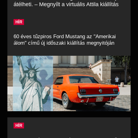
átélheti. – Megnyílt a virtuális Attila kiállítás
HÍR
60 éves tűzpiros Ford Mustang az "Amerikai
álom" című új időszaki kiállítás megnyitóján
HÍR