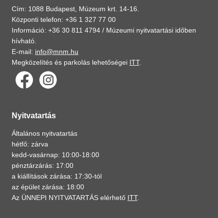
Cím: 1088 Budapest, Múzeum krt. 14-16.
Központi telefon: +36 1 327 77 00
Információ: +36 30 811 4794 /
Múzeumi nyitvatartási időben
hívható.
E-mail:
info@mnm.hu
Megközelítés és parkolás lehetőségei
ITT
.
Nyitvatartás
Általános nyitvatartás
hétfő: zárva
kedd-vasárnap: 10:00-18:00
pénztárzárás: 17:00
a kiállítások zárása: 17:30-tól
az épület zárása: 18:00
Az ÜNNEPI NYITVATARTÁS elérhető
ITT
.