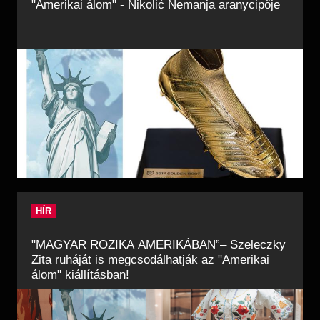
"Amerikai álom" - Nikolić Nemanja aranycipője
HÍR
"MAGYAR ROZIKA AMERIKÁBAN”– Szeleczky
Zita ruháját is megcsodálhatják az "Amerikai
álom" kiállításban!