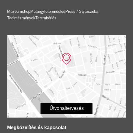
Múzeumshop
Műtárgyfotórendelés
Press / Sajtószoba
Tagintézmények
Terembérlés
Útvonaltervezés
Megközelítés és kapcsolat