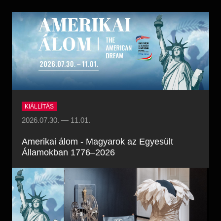
Régészet
Képcsarnok
Tagintézmények
Történeti Fényképtár
Felnőttképzés
Éremtár
Közérdekű adatok
Adattár
Központi Könyvtár
KIÁLLÍTÁS
2026.07.30.
—
11.01.
Amerikai álom - Magyarok az Egyesült
Államokban 1776–2026