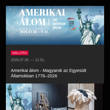
Régészet
Képcsarnok
Tagintézmények
Történeti Fényképtár
Felnőttképzés
Éremtár
Közérdekű adatok
Adattár
Központi Könyvtár
KIÁLLÍTÁS
2026.07.30.
—
11.01.
Amerikai álom - Magyarok az Egyesült
Államokban 1776–2026