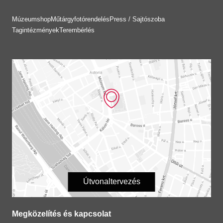
Múzeumshop
Műtárgyfotórendelés
Press / Sajtószoba
Tagintézmények
Terembérlés
Útvonaltervezés
Megközelítés és kapcsolat