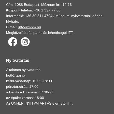
Cím: 1088 Budapest, Múzeum krt. 14-16.
Központi telefon: +36 1 327 77 00
Információ: +36 30 811 4794 /
Múzeumi nyitvatartási időben
hívható.
E-mail:
info@mnm.hu
Megközelítés és parkolás lehetőségei
ITT
.
Nyitvatartás
Általános nyitvatartás
hétfő: zárva
kedd-vasárnap: 10:00-18:00
pénztárzárás: 17:00
a kiállítások zárása: 17:30-tól
az épület zárása: 18:00
Az ÜNNEPI NYITVATARTÁS elérhető
ITT
.