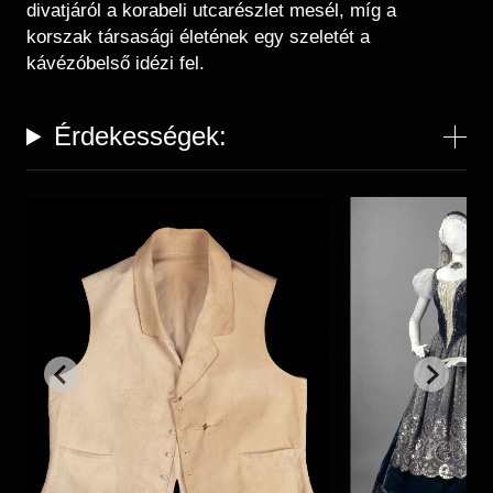
Régészet
divatjáról a korabeli utcarészlet mesél, míg a
Képcsarnok
korszak társasági életének egy szeletét a
Tagintézmények
Történeti Fényképtár
kávézóbelső idézi fel.
Felnőttképzés
Éremtár
Közérdekű adatok
Adattár
Érdekességek:
Központi Könyvtár