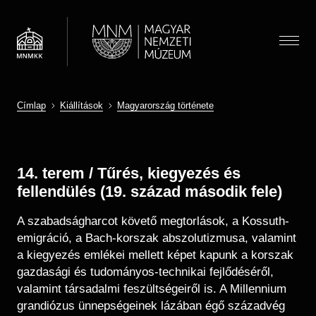
Ugrás
a
tartalomra
Menü
Címlap
Kiállítások
Magyarország története
Látogatóknak
Menü
Morzsa
Almenü megnyitása
Hírek
Kiállítások és programok
(HU)
Térkép
14. terem / Tűrés, kiegyezés és
Múzeumpedagógia
Jegyárak
fellendülés (19. század második fele)
Látogatói információk
Almenü megnyitása
Óvodások
Múzeum
A szabadságharcot követő megtorlások, a Kossuth-
Önálló felfedezés
Iskolások
Almenü megnyitása
emigráció, a Bach-korszak abszolutizmusa, valamint
Múzeumi élet / Rólunk
Csoportos látogatás
Gyűjtemények
Gyerekek
a kiegyezés emlékei mellett képet kapunk a korszak
Önkéntesség
Családoknak
Családok
Almenü megnyitása
Régészeti Tár
gazdasági és tudományos-technikai fejlődéséről,
Iskolai közösségi szolgálat
Vasúti kedvezmény
Keresés
Felnőttek
valamint társadalmi feszültségeiről is. A Millennium
Újkori Főosztály
OMMIK
grandiózus ünnepségeinek lázában égő századvég
Pedagógusok
Modernkori Főosztály
HU
EN