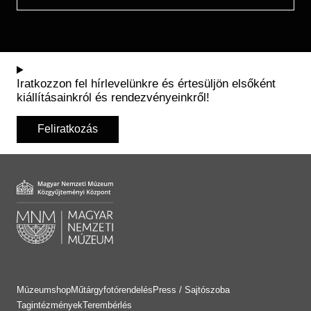
Iratkozzon fel hírlevelünkre és értesüljön elsőként
kiállításainkról és rendezvényeinkről!
Feliratkozás
Múzeumshop
Műtárgyfotórendelés
Press / Sajtószoba
Tagintézmények
Terembérlés