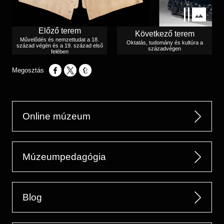
Előző terem
Következő terem
Művelődés és nemzettudat a 18.
Oktatás, tudomány és kultúra a
század végén és a 19. század első
századvégen
felében
Opens in a new window
Opens in a new window
Opens in a new window
Online múzeum
Múzeumpedagógia
Blog