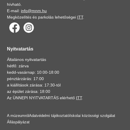
hívható.
E-mail:
info@mnm.hu
Megközelítés és parkolás lehetőségei
ITT
.
Nyitvatartás
Általános nyitvatartás
hétfő: zárva
kedd-vasárnap: 10:00-18:00
pénztárzárás: 17:00
a kiállítások zárása: 17:30-tól
az épület zárása: 18:00
Az ÜNNEPI NYITVATARTÁS elérhető
ITT
.
A múzeumról
Adatvédelmi tájékoztató
Iskolai közösségi szolgálat
Álláspályázat