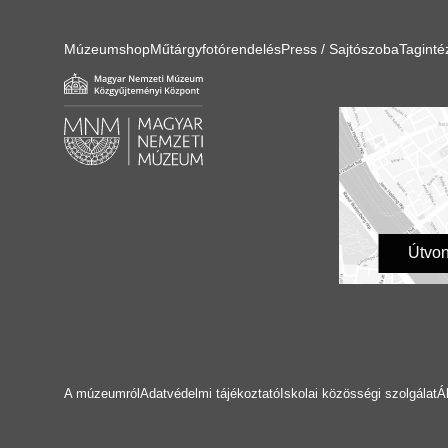
Múzeumshop
Műtárgyfotórendelés
Press / Sajtószoba
Tagint
Útvon
A múzeumról
Adatvédelmi tájékoztató
Iskolai közösségi szolgálat
Á