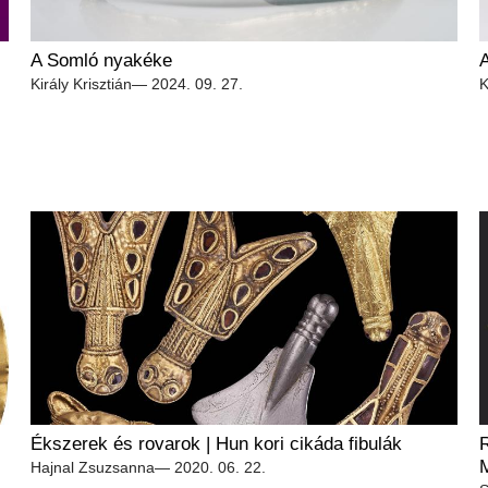
A Somló nyakéke
A
Király Krisztián
— 2024. 09. 27.
K
Ékszerek és rovarok | Hun kori cikáda fibulák
Hajnal Zsuzsanna
— 2020. 06. 22.