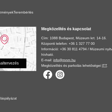
ézmények
Terembérlés
Megközelítés és kapcsolat
Cím: 1088 Budapest, Múzeum krt. 14-16.
Központi telefon: +36 1 327 77 00
Információ: +36 30 811 4794 /
Múzeumi nyitv
hívható.
E-mail:
info@mnm.hu
altervezés
Megközelítés és parkolás lehetőségei
ITT
.
lláspályázat