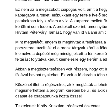
Ez nem az a megszokott csipogás volt, amit a hegy 
kapargatva a földet, előbukkant egy felfele ívelő 
patakokban folyik rólam a víz. A karperec mellett 
körülírni sem tudom. A protokoll szerint, amennyibe
Hívtam Péterváry Tamást, hogy van itt valami amit l
Mint megtalálót, engem is meghívtak a feltárásra 
porszemre távolítják el a bronz tárgyak körül a fö
kiemelve a depóból még mindig jelzett a fémkereső
feltárást folytatva került kiemelésre egy kerámia 
Abban a megtiszteltetésben volt részem, hogy ott l
fóliával bevont nyakéket. Ez volt a fő darab a töb
Köszönet illeti a régészeket, akik meglátták a leh
megismerhettem a program keretein belül, és akik s
csapat és csapatmunka hozta össze!
Tisztelettel: Király Krisztián, régészeti önkéntes