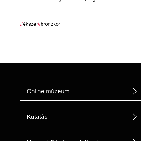
Címkék
ékszer
bronzkor
Online múzeum
Kutatás