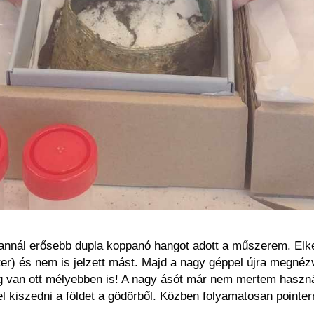
annál erősebb dupla koppanó hangot adott a műszerem. Elke
er) és nem is jelzett mást. Majd a nagy géppel újra megnézve
ég van ott mélyebben is! A nagy ásót már nem mertem haszná
 kiszedni a földet a gödörből. Közben folyamatosan pointerr