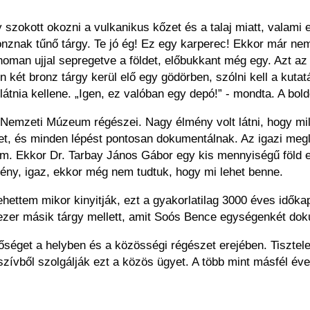
szokott okozni a vulkanikus kőzet és a talaj miatt, valami
bronznak tűnő tárgy. Te jó ég! Ez egy karperec! Ekkor már ne
finoman ujjal sepregetve a földet, előbukkant még egy. Azt a
n két bronz tárgy kerül elő egy gödörben, szólni kell a kutat
átnia kellene. „Igen, ez valóban egy depó!” - mondta. A bold
a Nemzeti Múzeum régészei. Nagy élmény volt látni, hogy mi
ldet, és minden lépést pontosan dokumentálnak. Az igazi meg
m. Ekkor Dr. Tarbay János Gábor egy kis mennyiségű föld el
edény, igaz, ekkor még nem tudtuk, hogy mi lehet benne.
ehettem mikor kinyitják, ezt a gyakorlatilag 3000 éves időka
b ezer másik tárgy mellett, amit Soós Bence egységenkét dok
etőséget a helyben és a közösségi régészet erejében. Tiszte
zívből szolgálják ezt a közös ügyet. A több mint másfél éve