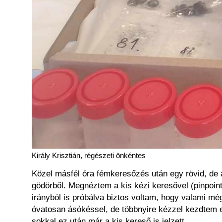
Király Krisztián, régészeti önkéntes
Közel másfél óra fémkeresőzés után egy rövid, de 
gödörből. Megnéztem a kis kézi keresővel (pinpoint
irányból is próbálva biztos voltam, hogy valami m
óvatosan ásókéssel, de többnyire kézzel kezdtem el
sokkal ez után már a kis kereső is jelzett.