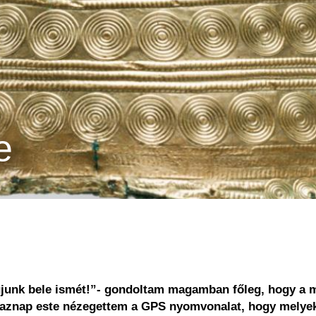
e
unk bele ismét!”- gondoltam magamban főleg, hogy a múlt
 aznap este nézegettem a GPS nyomvonalat, hogy melyek 