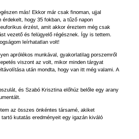
 egészen más! Ekkor már csak finoman, ujjal
m érdekelt, hogy 35 fokban, a tűző napon
z euforikus érzést, amit akkor éreztem még csak
ást vezető és felügyelő régésznek. Így is tettem.
ogságom leírhatatlan volt!
lyen aprólékos munkával, gyakorlatilag porszemről
lepetés viszont az volt, mikor minden tárgyat
távolítása után mondta, hogy van itt még valami. A
pszulát, és Szabó Krisztina előhúz belőle egy arany
umentált.
letem az összes önkéntes társamé, akiket
 tartó kutatás eredményeit egy igazán kiváló