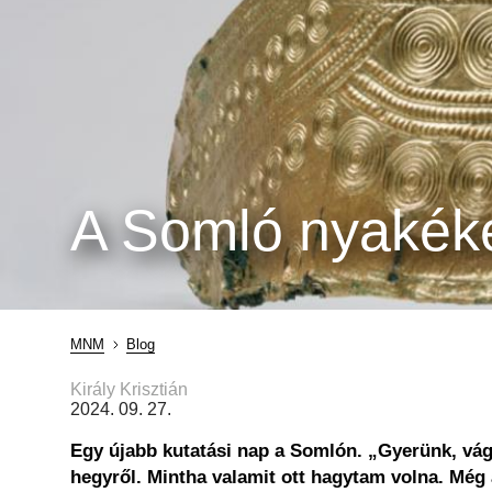
A Somló nyakék
MNM
Blog
Morzsa
Király Krisztián
2024. 09. 27.
Egy újabb kutatási nap a Somlón. „Gyerünk, vágj
hegyről. Mintha valamit ott hagytam volna. Még