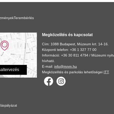
ézmények
Terembérlés
Megközelítés és kapcsolat
Cím: 1088 Budapest, Múzeum krt. 14-16.
Központi telefon: +36 1 327 77 00
Információ: +36 30 811 4794 /
Múzeumi nyitv
hívható.
E-mail:
info@mnm.hu
altervezés
Megközelítés és parkolás lehetőségei
ITT
.
lláspályázat