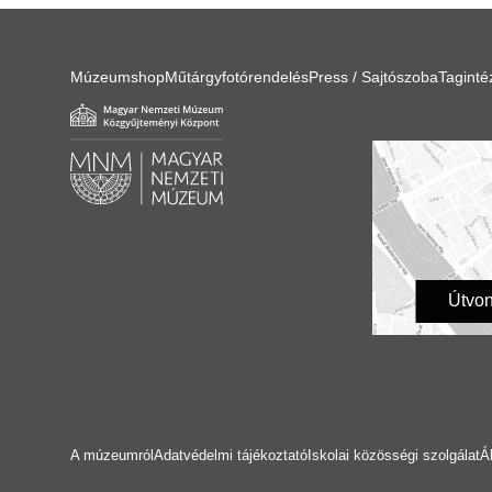
Múzeumshop
Műtárgyfotórendelés
Press / Sajtószoba
Tagint
Útvon
A múzeumról
Adatvédelmi tájékoztató
Iskolai közösségi szolgálat
Á