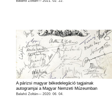
Balahó Zoltán
— 2021. 02. 22.
A párizsi magyar békedelegáció tagjainak
autogramjai a Magyar Nemzeti Múzeumban
Balahó Zoltán
— 2020. 06. 04.