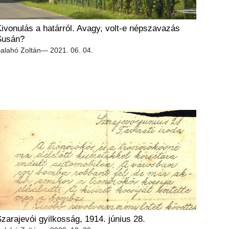
ivonulás a határról. Avagy, volt-e népszavazás
Susán?
alahó Zoltán
— 2021. 06. 04.
zarajevói gyilkosság, 1914. június 28.