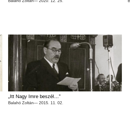
Balahó Zoltán
— 2020. 12. 25.
B
„Itt Nagy Imre beszél…”
Balahó Zoltán
— 2015. 11. 02.