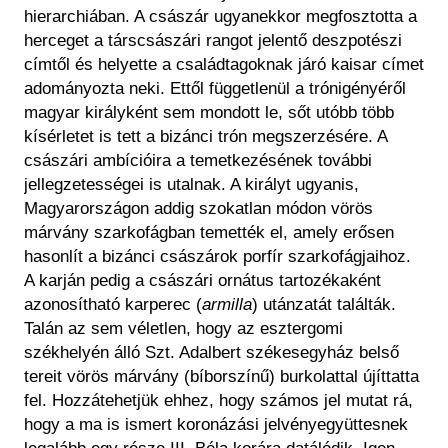
hierarchiában. A császár ugyanekkor megfosztotta a
herceget a társcsászári rangot jelentő deszpotészi
címtől és helyette a családtagoknak járó kaisar címet
adományozta neki. Ettől függetlenül a trónigényéről
magyar királyként sem mondott le, sőt utóbb több
kísérletet is tett a bizánci trón megszerzésére. A
császári ambícióira a temetkezésének további
jellegzetességei is utalnak. A királyt ugyanis,
Magyarországon addig szokatlan módon vörös
márvány szarkofágban temették el, amely erősen
hasonlít a bizánci császárok porfír szarkofágjaihoz.
A karján pedig a császári ornátus tartozékaként
azonosítható karperec (
armilla
) utánzatát találták.
Talán az sem véletlen, hogy az esztergomi
székhelyén álló Szt. Adalbert székesegyház belső
tereit vörös márvány (bíborszínű) burkolattal újíttatta
fel. Hozzátehetjük ehhez, hogy számos jel mutat rá,
hogy a ma is ismert koronázási jelvényegyüttesnek