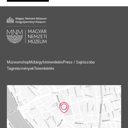
Múzeumshop
Műtárgyfotórendelés
Press / Sajtószoba
Tagintézmények
Terembérlés