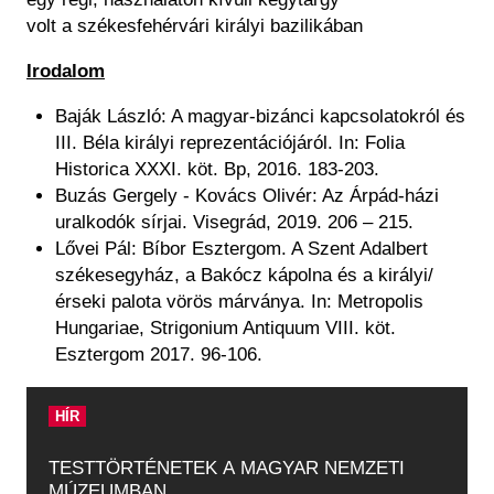
volt a székesfehérvári királyi bazilikában
Irodalom
Baják László: A magyar-bizánci kapcsolatokról és
III. Béla királyi reprezentációjáról. In: Folia
Historica XXXI. köt. Bp, 2016. 183-203.
Buzás Gergely - Kovács Olivér: Az Árpád-házi
uralkodók sírjai. Visegrád, 2019. 206 – 215.
Lővei Pál: Bíbor Esztergom. A Szent Adalbert
székesegyház, a Bakócz kápolna és a királyi/
érseki palota vörös márványa. In: Metropolis
Hungariae, Strigonium Antiquum VIII. köt.
Esztergom 2017. 96-106.
HÍR
TESTTÖRTÉNETEK A MAGYAR NEMZETI
MÚZEUMBAN