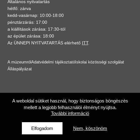
Általános nyitvatartás
hétfő: zárva
kedd-vasárnap: 10:00-18:00
pénztárzárás: 17:00
a kiállítások zárása: 17:30-tól
az épület zárása: 18:00
Az ÜNNEPI NYITVATARTÁS elérhető
ITT
.
A múzeumról
Adatvédelmi tájékoztató
Iskolai közösségi szolgálat
Álláspályázat
A weboldal sütiket használ, hogy biztonságos böngészés
mellett a legjobb felhasználói élményt nyújtsa.
További információ
Elfogadom
Nem, köszönöm