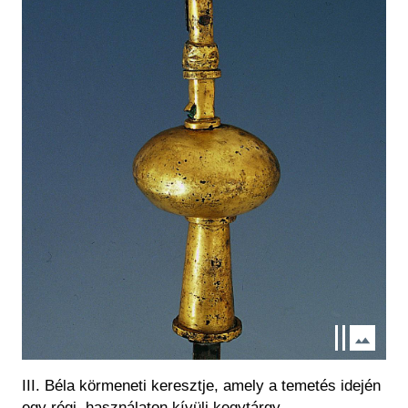
III. Béla körmeneti keresztje, amely a temetés idején
egy régi, használaton kívüli kegytárgy