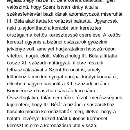
legalább egy része III. Béla korára datálódik. Igen
valószínű, hogy Szent István király által a
székesfehérvári bazilikának adományozott miseruhát
III. Béla alakíttatta koronázási palásttá. Ugyancsak
neki tulajdonítható a korábbi latin keresztes
országalma kettős keresztesssé cserélése. A kettős
kereszt ugyanis a bizánci császárok győzelmi
jelvénye volt, amelyet hadjárataikon hosszú rúdon
vitettek maguk előtt. Valószínűleg III. Béla állíttatta
össze XI. századi műtárgyak, illetve részeik
felhasználásával a Szent Koronát is, amely
különbözik minden nyugat európai királyi koronától,
ellenben nagyon hasonlít a XII. századi bizánci
Komnénosz dinasztia császári koronáira.
Összefoglalva, talán nem tűnik túlzott merészségnek
kijelenteni, hogy III. Bélát a bizánci császárokhoz
hasonló módon koronázhatták meg, illetve, hogy a
halotti jelvényei között talált különös körmeneti
kereszt is erre a koronázásra utal vissza.