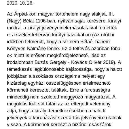
Régészet
2020. 10. 26.
Képcsarnok
Tagintézmények
Az Árpád-kori magyar történelem nagy alakját, III.
Történeti Fényképtár
Felnőttképzés
(Nagy) Bélát 1196-ban, nyilván saját kérésére, királyi
Éremtár
Közérdekű adatok
módra, a királyi jelvényeinek másolataival temették
Adattár
el a székesfehérvári királyi bazilikában (Az utóbbi
Központi Könyvtár
időkben felmerült, hogy a sír nem Béláé, hanem
Könyves Kálmáné lenne. Ez a feltevés azonban több
ok miatt is erősen megkérdőjelezhető, lásd az
irodalomban Buzás Gergely - Kovács Olivér 2019). A
temetkezés legkülönösebb sajátossága, hogy a halott
jobbjában a szokásos országalma helyett egy
kizárólag egyházi összefüggésben értelmezhető
körmeneti keresztet találtak. Erre a furcsaságra
mindeddig nem született meggyőző magyarázat. A
megoldás kulcsát talán az az elterjedt vélemény
adja, hogy a királyi temetkezésekben a halotti
jelvények a koronázási szertartás jelvényeire utalnak
vissza.
A körmeneti kereszt a bizánci
császárok