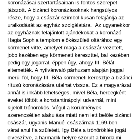
koronázásai szertartásaiban is fontos szerepet
játszott.
A bizánci koronázásoknak hangsúlyos
része, hogy a császár szimbolikusan felajánlja az
uralkodását az egyház szolgálatára.
Az ugyanekkor
az egyháznak felajánlott ajándékokat a koronázó
Hagia Sophia templom előkészületi oltárához egy
körmenet vitte, amelyet maga a császár vezetett,
jobb kezében egy körmeneti kereszttel, bal kezében
pedig egy jogarral, éppen úgy, ahogy III. Bélát
eltemették. A nyilvánvaló párhuzam alapján joggal
merül föl, hogy III. Béla körmeneti keresztje a bizánci
rítusú koronázására utalhat vissza. Ez a magyarázat
annál is inkább lehetséges, mivel Béla, hercegként
éveket töltött a konstantinápolyi udvarnál, mint
kijelölt trónörökös. Végül a körülmények
szerencsétlen alakulása miatt nem lett belőle bizánci
császár, ugyanis Manuél császárnak 1169-ben
váratlanul fia született, így Béla a trónöröklés jogát
elveszítve, a harmadik helyre szorult a birodalmi