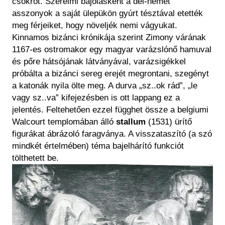
csokrot. Szerelmi bájolásként a dél-német
asszonyok a saját ülepükön gyúrt tésztával etették
meg férjeiket, hogy növeljék nemi vágyukat.
Kinnamos bizánci krónikája szerint Zimony várának
1167-es ostromakor egy magyar varázslónő hamuval
és pőre hátsójának látványával, varázsigékkel
próbálta a bizánci sereg erejét megrontani, szegényt
a katonák nyila ölte meg. A durva „sz..ok rád”, „le
vagy sz..va” kifejezésben is ott lappang ez a
jelentés. Feltehetően ezzel függhet össze a belgiumi
Walcourt templomában álló
stallum
(1531) ürítő
figurákat ábrázoló faragványa. A visszataszító (a szó
mindkét értelmében) téma bajelhárító funkciót
tölthetett be.
Kép