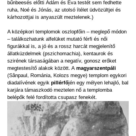
bűnbeesés előtti Ádám és Éva testét sem fedhette
ruha, Noé és Jónás, az utolsó ítélet üdvözültjei és
kárhozottjai is anyaszült meztelenek.)
A középkori templomok oszlopfőin – meglepő módon
– találkozhatunk alfelüket mutató férfi és női
figurákkal is, a jó és a rossz harcát megjelenítő
állatküzdelmek (pszichomachia), kentaurok és
szirének társaságában a negatív, gonosz erőket
megtestesítő alakok között. A
magyarszentpáli
(Sânpaul, Románia, Kolozs megye) templom egykori
diadalívének egyik
pillérfő
jén egy mélyen lehajló, bal
karjára támaszkodó meztelen nő a templomba
belépők felé fordította csupasz fenekét.
Kép