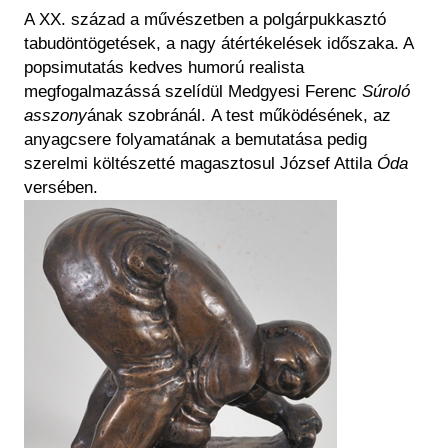
A XX. század a művészetben a polgárpukkasztó
tabudöntögetések, a nagy átértékelések időszaka. A
popsimutatás kedves humorú realista
megfogalmazássá szelídül Medgyesi Ferenc
Súroló
asszony
ának szobránál. A test működésének, az
anyagcsere folyamatának a bemutatása pedig
szerelmi költészetté magasztosul József Attila
Óda
versében.
Kép