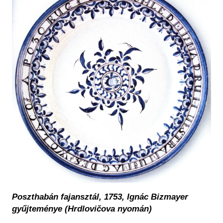
Poszthabán fajansztál, 1753, Ignác Bizmayer
gyűjteménye (Hrdlovičova nyomán)