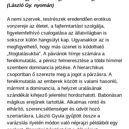
(László Gy. nyomán)
A nemi szervek, testrészek eredendően erotikus
vonzereje az életet, a fajfenntartást szolgálja,
figyelemfelhívó csalogatása az állatvilágban is
sokszor külön hangsúlyt kap. Ugyanakkor az is
megfigyelhető, hogy más üzenet is kódolható
„fitogtatásukba”. A páviánok hímje számára a
fenékmutatás, a pénisz felmeresztése a többi hímmel
szembeni dominancia jelzése. A hierarchikus
csoportban ő szerezte meg a jogot a párzásra. A
fenékmutatás az emberek között is valami hasonló,
mármint a dominancia, a helyzet uralásának
szándékát kifejező jelentést hordozhatott. Babonásan
mágikus erejűnek tartották. Alkalmas rontó és
elhárító, szerencsétlenséget és üdvöt hozó
szertartásra. László Gyula gyűjtött össze a
varázslás ilyetén módon való néprajzi példáiból egy