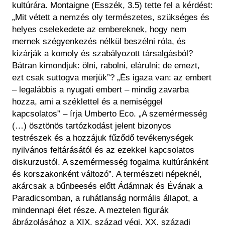
kultúrára. Montaigne (Esszék, 3.5) tette fel a kérdést:
„Mit vétett a nemzés oly természetes, szükséges és
helyes cselekedete az embereknek, hogy nem
mernek szégyenkezés nélkül beszélni róla, és
kizárják a komoly és szabályozott társalgásból?
Bátran kimondjuk: ölni, rabolni, elárulni; de emezt,
ezt csak suttogva merjük”? „És igaza van: az embert
– legalábbis a nyugati embert – mindig zavarba
hozza, ami a széklettel és a nemiséggel
kapcsolatos” – írja Umberto Eco. „A szemérmesség
(…) ösztönös tartózkodást jelent bizonyos
testrészek és a hozzájuk fűződő tevékenységek
nyilvános feltárásától és az ezekkel kapcsolatos
diskurzustól. A szemérmesség fogalma kultúránként
és korszakonként változó”. A természeti népeknél,
akárcsak a bűnbeesés előtt Ádámnak és Évának a
Paradicsomban, a ruhátlanság normális állapot, a
mindennapi élet része. A meztelen figurák
ábrázolásához a XIX. század végi, XX. századi