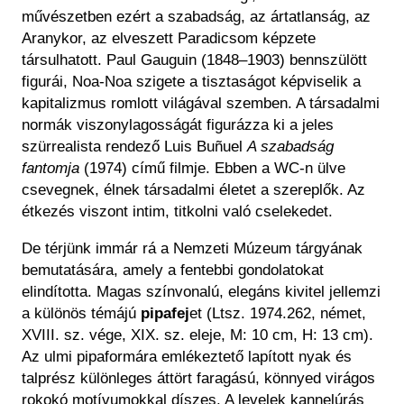
művészetben ezért a szabadság, az ártatlanság, az
Aranykor, az elveszett Paradicsom képzete
társulhatott. Paul Gauguin (1848–1903) bennszülött
figurái, Noa-Noa szigete a tisztaságot képviselik a
kapitalizmus romlott világával szemben. A társadalmi
normák viszonylagosságát figurázza ki a jeles
szürrealista rendező Luis Buñuel
A szabadság
fantomja
(1974) című filmje. Ebben a WC-n ülve
csevegnek, élnek társadalmi életet a szereplők. Az
étkezés viszont intim, titkolni való cselekedet.
De térjünk immár rá a Nemzeti Múzeum tárgyának
bemutatására, amely a fentebbi gondolatokat
elindította. Magas színvonalú, elegáns kivitel jellemzi
a különös témájú
pipafej
et (Ltsz. 1974.262, német,
XVIII. sz. vége, XIX. sz. eleje, M: 10 cm, H: 13 cm).
Az ulmi pipaformára emlékeztető lapított nyak és
talprész különleges áttört faragású, könnyed virágos
rokokó motívumokkal díszes. A levelek kannelúrás