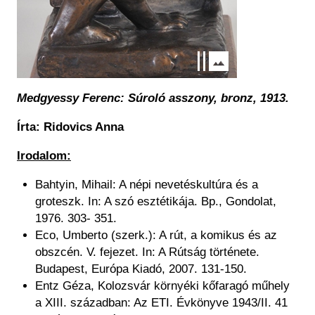
Medgyessy Ferenc: Súroló asszony, bronz, 1913.
Írta: Ridovics Anna
Irodalom:
Bahtyin, Mihail: A népi nevetéskultúra és a
groteszk. In: A szó esztétikája. Bp., Gondolat,
1976. 303- 351.
Eco, Umberto (szerk.): A rút, a komikus és az
obszcén. V. fejezet. In: A Rútság története.
Budapest, Európa Kiadó, 2007. 131-150.
Entz Géza, Kolozsvár környéki kőfaragó műhely
a XIII. században: Az ETI. Évkönyve 1943/II. 41