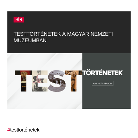
HÍR
TESTTÖRTÉNETEK A MAGYAR NEMZETI
MÚZEUMBAN
Címkék
testtörténetek