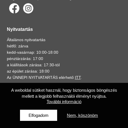
Nyitvatartás
Általános nyitvatartás
hétfő: zárva
kedd-vasárnap: 10:00-18:00
pénztárzárás: 17:00
a kiállítások zárása: 17:30-tól
az épület zárása: 18:00
Az ÜNNEPI NYITVATARTÁS elérhető
ITT
.
A weboldal sütiket használ, hogy biztonságos böngészés
A múzeumról
Adatvédelmi tájékoztató
Iskolai közösségi szolgálat
mellett a legjobb felhasználói élményt nyújtsa.
Álláspályázat
További információ
Elfogadom
Nem, köszönöm