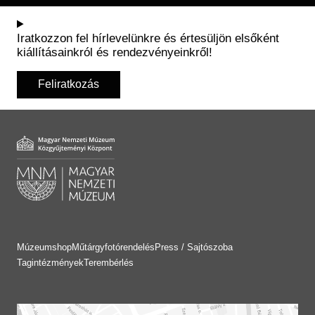
Iratkozzon fel hírlevelünkre és értesüljön elsőként
kiállításainkról és rendezvényeinkről!
Feliratkozás
Múzeumshop
Műtárgyfotórendelés
Press / Sajtószoba
Tagintézmények
Terembérlés