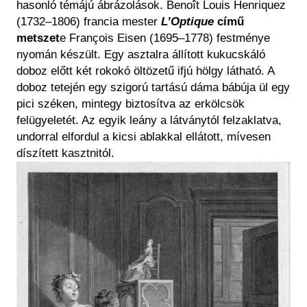
hasonló témájú ábrázolások. Benoît Louis Henriquez
(1732–1806) francia mester
L’Optique
című
metszet
e François Eisen (1695–1778) festménye
nyomán készült. Egy asztalra állított kukucskáló
doboz előtt két rokokó öltözetű ifjú hölgy látható. A
doboz tetején egy szigorú tartású dáma bábúja ül egy
pici széken, mintegy biztosítva az erkölcsök
felügyeletét. Az egyik leány a látványtól felzaklatva,
undorral elfordul a kicsi ablakkal ellátott, mívesen
díszített kasztnitól.
Kép