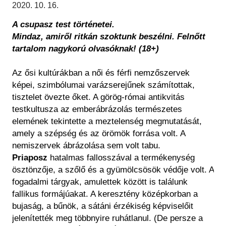
Régészet
2020. 10. 16.
Képcsarnok
Tagintézmények
A csupasz test történetei.
Történeti Fényképtár
Felnőttképzés
Mindaz, amiről ritkán szoktunk beszélni. Felnőtt
Éremtár
Közérdekű adatok
tartalom nagykorú olvasóknak! (18+)
Adattár
Központi Könyvtár
Az ősi kultúrákban a női és férfi nemzőszervek
képei, szimbólumai varázserejűnek számítottak,
tisztelet övezte őket. A görög-római antikvitás
testkultusza az emberábrázolás természetes
elemének tekintette a meztelenség megmutatását,
amely a szépség és az örömök forrása volt. A
nemiszervek ábrázolása sem volt tabu.
Priaposz
hatalmas fallosszával a termékenység
ösztönzője, a szőlő és a gyümölcsösök védője volt. A
fogadalmi tárgyak, amulettek között is találunk
fallikus formájúakat. A keresztény középkorban a
bujaság, a bűnök, a sátáni érzékiség képviselőit
jelenítették meg többnyire ruhátlanul. (De persze a