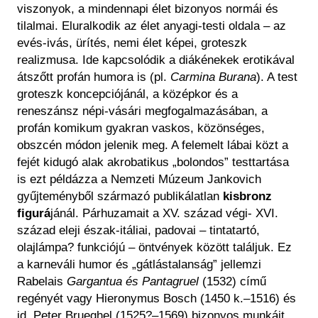
viszonyok, a mindennapi élet bizonyos normái és
tilalmai. Eluralkodik az élet anyagi-testi oldala – az
evés-ivás, ürítés, nemi élet képei, groteszk
realizmusa. Ide kapcsolódik a diákénekek erotikával
átszőtt profán humora is (pl.
Carmina Burana
). A test
groteszk koncepciójánál, a középkor és a
reneszánsz népi-vásári megfogalmazásában, a
profán komikum gyakran vaskos, közönséges,
obszcén módon jelenik meg. A felemelt lábai közt a
fejét kidugó alak akrobatikus „bolondos” testtartása
is ezt példázza a Nemzeti Múzeum Jankovich
gyűjteményből származó publikálatlan
kisbronz
figurá
jánál. Párhuzamait a XV. század végi- XVI.
század eleji észak-itáliai, padovai – tintatartó,
olajlámpa? funkciójú – öntvények között találjuk. Ez
a karneváli humor és „gátlástalanság” jellemzi
Rabelais
Gargantua és Pantagruel
(1532) című
regényét vagy Hieronymus Bosch (1450 k.–1516) és
id. Peter Brueghel (1525?–1569) bizonyos munkáit.