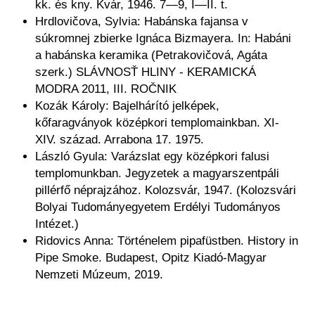
kk. és kny. Kvár, 1946. 7—9, I—II. t.
Hrdlovičova, Sylvia: Habánska fajansa v
súkromnej zbierke Ignáca Bizmayera. In: Habáni
a habánska keramika (Petrakovičová, Agáta
szerk.) SLÁVNOSŤ HLINY - KERAMICKÁ
MODRA 2011, III. ROČNIK
Kozák Károly: Bajelhárító jelképek,
kőfaragványok középkori templomainkban. XI-
XIV. század. Arrabona 17. 1975.
László Gyula: Varázslat egy középkori falusi
templomunkban. Jegyzetek a magyarszentpáli
pillérfő néprajzához. Kolozsvár, 1947. (Kolozsvári
Bolyai Tudományegyetem Erdélyi Tudományos
Intézet.)
Ridovics Anna: Történelem pipafüstben. History in
Pipe Smoke. Budapest, Opitz Kiadó-Magyar
Nemzeti Múzeum, 2019.