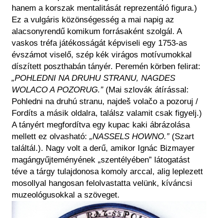
hanem a korszak mentalitását reprezentáló figura.)
Ez a vulgáris közönségesség a mai napig az
alacsonyrendű komikum forrásaként szolgál. A
vaskos tréfa játékosságát képviseli egy 1753-as
évszámot viselő, szép kék virágos motívumokkal
díszített poszthabán tányér. Peremén körben felirat:
„POHLEDNI NA DRUHU STRANU, NAGDES
WOLACO A POZORUG.”
(Mai szlovák átírással:
Pohledni na druhú stranu, najdeš volačo a pozoruj /
Fordíts a másik oldalra, találsz valamit csak figyelj.)
A tányért megfordítva egy kupac kaki ábrázolása
mellett ez olvasható:
„NASSELS HOWNO.”
(Szart
találtál.). Nagy volt a derű, amikor Ignác Bizmayer
magángyűjteményének „szentélyében” látogatást
téve a tárgy tulajdonosa komoly arccal, alig leplezett
mosollyal hangosan felolvastatta velünk, kíváncsi
muzeológusokkal a szöveget.
Kép