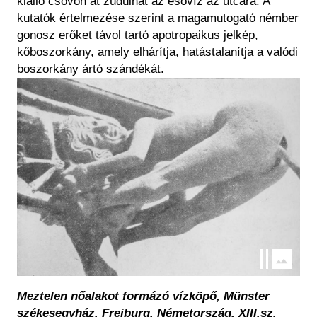
kiálló csövön át zúdulhat az esővíz az utcára. A
kutatók értelmezése szerint a magamutogató némber
gonosz erőket távol tartó apotropaikus jelkép,
kőboszorkány, amely elhárítja, hatástalanítja a valódi
boszorkány ártó szándékát.
Kép
Meztelen nőalakot formázó vízköpő, Münster
székesegyház, Freiburg, Németország, XIII.sz.