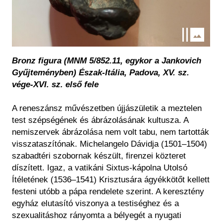
Bronz figura (MNM 5/852.11, egykor a Jankovich
Gyűjteményben) Észak-Itália, Padova, XV. sz.
vége-XVI. sz. első fele
A reneszánsz művészetben újjászületik a meztelen
test szépségének és ábrázolásának kultusza. A
nemiszervek ábrázolása nem volt tabu, nem tartották
visszataszítónak. Michelangelo Dávidja (1501–1504)
szabadtéri szobornak készült, firenzei közteret
díszített. Igaz, a vatikáni Sixtus-kápolna Utolsó
Ítéletének (1536–1541) Krisztusára ágyékkötőt kellett
festeni utóbb a pápa rendelete szerint. A keresztény
egyház elutasító viszonya a testiséghez és a
szexualitáshoz rányomta a bélyegét a nyugati