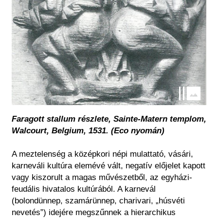
Faragott stallum részlete, Sainte-Matern templom,
Walcourt, Belgium, 1531. (Eco nyomán)
A meztelenség a középkori népi mulattató, vásári,
karneváli kultúra elemévé vált, negatív előjelet kapott
vagy kiszorult a magas művészetből, az egyházi-
feudális hivatalos kultúrából. A karnevál
(bolondünnep, szamárünnep, charivari, „húsvéti
nevetés”) idejére megszűnnek a hierarchikus