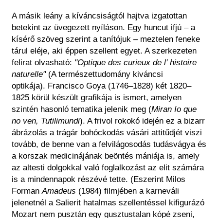
A másik leány a kíváncsiságtól hajtva izgatottan
betekint az üvegezett nyíláson. Egy huncut ifjú – a
kísérő szöveg szerint a tanítójuk – meztelen feneke
tárul eléje, aki éppen szellent egyet. A szerkezeten
felirat olvasható:
"Optique des curieux de l' histoire
naturelle"
(A természettudomány kiváncsi
optikája). Francisco Goya (1746–1828) két 1820–
1825 körül készült grafikája is ismert, amelyen
szintén hasonló tematika jelenik meg (
Miran Io que
no ven, Tutilimundi
). A frivol rokokó idején ez a bizarr
ábrázolás a trágár bohóckodás vásári attitűdjét viszi
tovább, de benne van a felvilágosodás tudásvágya és
a korszak medicinájának beöntés mániája is, amely
az altesti dolgokkal való foglalkozást az elit számára
is a mindennapok részévé tette. (Eszerint Milos
Forman
Amadeus
(1984) filmjében a karneváli
jelenetnél a Salierit hatalmas szellentéssel kifigurázó
Mozart nem pusztán egy gusztustalan kópé zseni,