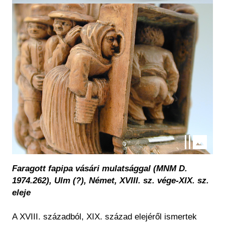
Kép
Faragott fapipa vásári mulatsággal (MNM D.
1974.262), Ulm (?), Német, XVIII. sz. vége-XIX. sz.
eleje
A XVIII. századból, XIX. század elejéről ismertek