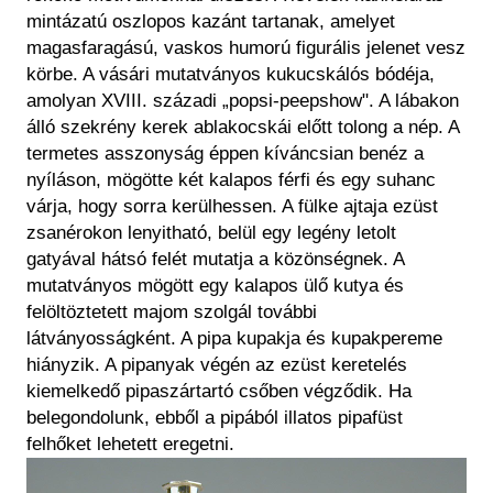
mintázatú oszlopos kazánt tartanak, amelyet
magasfaragású, vaskos humorú figurális jelenet vesz
körbe. A vásári mutatványos kukucskálós bódéja,
amolyan XVIII. századi „popsi-peepshow". A lábakon
álló szekrény kerek ablakocskái előtt tolong a nép. A
termetes asszonyság éppen kíváncsian benéz a
nyíláson, mögötte két kalapos férfi és egy suhanc
várja, hogy sorra kerülhessen. A fülke ajtaja ezüst
zsanérokon lenyitható, belül egy legény letolt
gatyával hátsó felét mutatja a közönségnek. A
mutatványos mögött egy kalapos ülő kutya és
felöltöztetett majom szolgál további
látványosságként. A pipa kupakja és kupakpereme
hiányzik. A pipanyak végén az ezüst keretelés
kiemelkedő pipaszártartó csőben végződik. Ha
belegondolunk, ebből a pipából illatos pipafüst
felhőket lehetett eregetni.
Kép