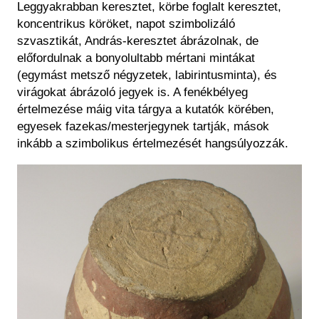
Leggyakrabban keresztet, körbe foglalt keresztet,
koncentrikus köröket, napot szimbolizáló
szvasztikát, András-keresztet ábrázolnak, de
előfordulnak a bonyolultabb mértani mintákat
(egymást metsző négyzetek, labirintusminta), és
virágokat ábrázoló jegyek is. A fenékbélyeg
értelmezése máig vita tárgya a kutatók körében,
egyesek fazekas/mesterjegynek tartják, mások
inkább a szimbolikus értelmezését hangsúlyozzák.
Kép