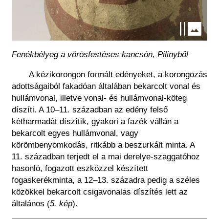
Fenékbélyeg a vörösfestéses kancsón, Pilinyből
A kézikorongon formált edényeket, a korongozás
adottságaiból fakadóan általában bekarcolt vonal és
hullámvonal, illetve vonal- és hullámvonal-köteg
díszíti. A 10–11. században az edény felső
kétharmadát díszítik, gyakori a fazék vállán a
bekarcolt egyes hullámvonal, vagy
körömbenyomkodás, ritkább a beszurkált minta. A
11. században terjedt el a mai derelye-szaggatóhoz
hasonló, fogazott eszközzel készített
fogaskerékminta, a 12–13. századra pedig a széles
közökkel bekarcolt csigavonalas díszítés lett az
általános
(
5. kép
)
.