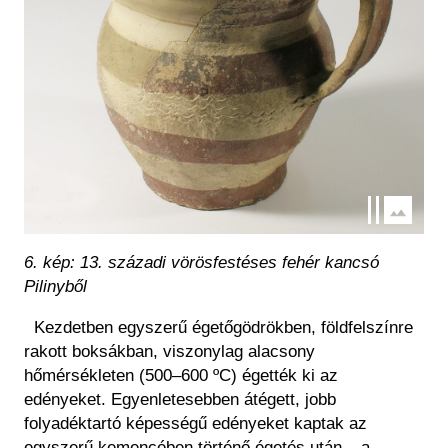
6. kép: 13. századi vörösfestéses fehér kancsó
Pilinyből
Kezdetben egyszerű égetőgödrökben, földfelszínre
rakott boksákban, viszonylag alacsony
hőmérsékleten (500–600 ºC) égették ki az
edényeket. Egyenletesebben átégett, jobb
folyadéktartó képességű edényeket kaptak az
egyszerű kemencében történő égetés után – a