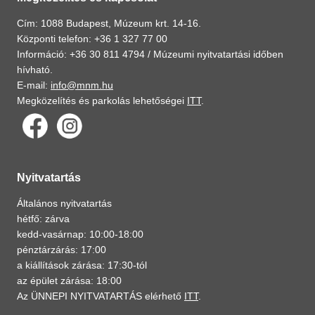
Cím: 1088 Budapest, Múzeum krt. 14-16.
Központi telefon: +36 1 327 77 00
Információ: +36 30 811 4794 /
Múzeumi nyitvatartási időben
hívható.
E-mail:
info@mnm.hu
Megközelítés és parkolás lehetőségei
ITT
.
Nyitvatartás
Általános nyitvatartás
hétfő: zárva
kedd-vasárnap: 10:00-18:00
pénztárzárás: 17:00
a kiállítások zárása: 17:30-tól
az épület zárása: 18:00
Az ÜNNEPI NYITVATARTÁS elérhető
ITT
.