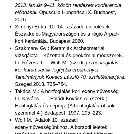
2013. január 9–11. között rendezett konferencia
előadásai.
Opuscula Hungarica IX. Budapest,
2016.
Simonyi Erika: 10–14. századi települések
Északkelet-Magyarországon és a régió Árpád-
kori kerámiája. Budapest 2020.
Szakmány Gy.: Kerámiák Archeometriai
vizsgálata – Kőzettani és geokémiai módszerek.
In: Révész L. – Wolf M. (szerk.)
A honfoglalás
kor kutatásának legújabb eredményei.
Tanulmányok Kovács László 70. születésnapjára.
Szeged 2013. 735–754.
Takács M.: A honfoglalás kori edényművesség.
In. Kovács L. – Paládi-Kovács A. (szerk.)
Honfoglalás és néprajz (A honfoglalásról sok
szemmel 4.) Budapest, 1997. 205–223.
Wolf M.: Adatok 10. századi
edényművességünkhöz. A borsodi leletek