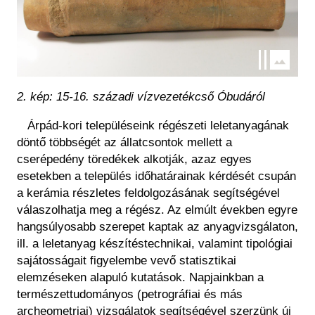
2. kép: 15-16. századi vízvezetékcső Óbudáról
Árpád-kori településeink régészeti leletanyagának
döntő többségét az állatcsontok mellett a
cserépedény töredékek alkotják, azaz egyes
esetekben a település időhatárainak kérdését csupán
a kerámia részletes feldolgozásának segítségével
válaszolhatja meg a régész. Az elmúlt években egyre
hangsúlyosabb szerepet kaptak az anyagvizsgálaton,
ill. a leletanyag készítéstechnikai, valamint tipológiai
sajátosságait figyelembe vevő statisztikai
elemzéseken alapuló kutatások. Napjainkban a
természettudományos (petrográfiai és más
archeometriai) vizsgálatok segítségével szerzünk új