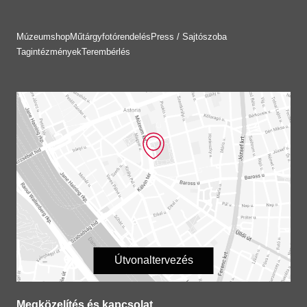
Múzeumshop
Műtárgyfotórendelés
Press / Sajtószoba
Tagintézmények
Terembérlés
Útvonaltervezés
Megközelítés és kapcsolat