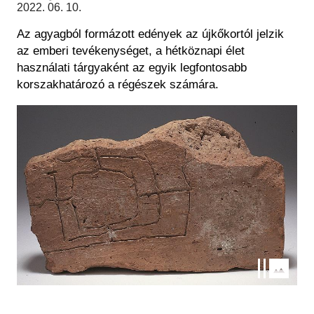
Régészet
2022. 06. 10.
Képcsarnok
Tagintézmények
Az agyagból formázott edények az újkőkortól jelzik
Történeti Fényképtár
Felnőttképzés
az emberi tevékenységet, a hétköznapi élet
Éremtár
Közérdekű adatok
használati tárgyaként az egyik legfontosabb
Adattár
korszakhatározó a régészek számára.
Központi Könyvtár
Kép