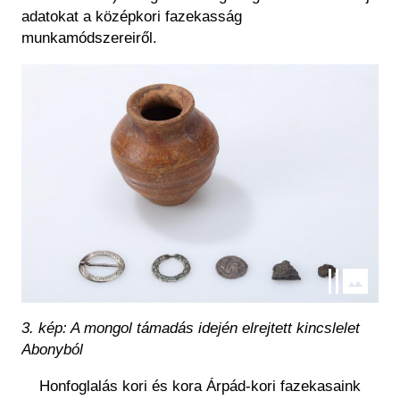
adatokat a középkori fazekasság
munkamódszereiről.
Kép
3. kép: A mongol támadás idején elrejtett kincslelet
Abonyból
Honfoglalás kori és kora Árpád-kori fazekasaink