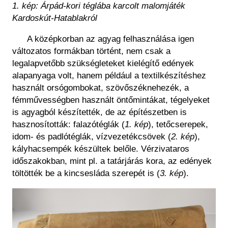
1. kép: Árpád-kori téglába karcolt malomjáték
Kardoskút­-Hatablakról
A középkorban az agyag felhasználása igen
változatos formákban történt, nem csak a
legalapvetőbb szükségleteket kielégítő edények
alapanyaga volt, hanem például a textilkészítéshez
használt orsógombokat, szövőszéknehezék, a
fémművességben használt öntőmintákat, tégelyeket
is agyagból készítették, de az építészetben is
hasznosították: falazótéglák (
1. kép
), tetőcserepek,
idom- és padlótéglák, vízvezetékcsövek
(
2. kép
),
kályhacsempék készültek belőle. Vérzivataros
időszakokban, mint pl. a tatárjárás kora, az edények
töltötték be a kincsesláda szerepét is
(
3. kép
).
Kép