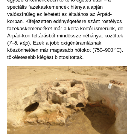
speciális fazekaskemencék hiánya alapján
valószínűleg ez lehetett az általános az Árpád-
korban. Kifejezetten edényégetésre szánt rostélyos
fazekaskemencéket már a kelta kortól ismerünk, de
Árpád-kori feltárásból mindössze néhányat közöltek
(
7–8. kép
). Ezek a jobb oxigénáramlásnak
köszönhetően már magasabb hőfokot (750–900 ºC),
tökéletesebb kiégést biztosítottak.
Kép