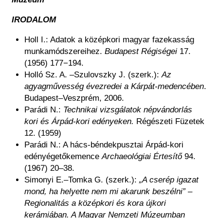
IRODALOM
Holl I.: Adatok a középkori magyar fazekasság
munkamódszereihez.
Budapest Régiségei
17.
(1956) 177−194.
Holló Sz. A. –Szulovszky J. (szerk.):
Az
agyagművesség évezredei a Kárpát-medencében
.
Budapest–Veszprém, 2006.
Parádi N.:
Technikai vizsgálatok népvándorlás
kori és Árpád-kori edényeken.
Régészeti Füzetek
12. (1959)
Parádi N.: A hács-béndekpusztai Árpád-kori
edényégetőkemence
Archaeológiai Értesítő
94.
(1967) 20–38.
Simonyi E.–Tomka G. (szerk.):
„A cserép igazat
mond, ha helyette nem mi akarunk beszélni” –
Regionalitás a középkori és kora újkori
kerámiában. A Magyar Nemzeti Múzeumban