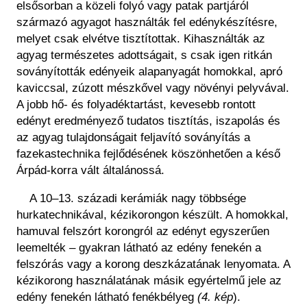
elsősorban a közeli folyó vagy patak partjáról
származó agyagot használták fel edénykészítésre,
melyet csak elvétve tisztítottak. Kihasználták az
agyag természetes adottságait, s csak igen ritkán
soványították edényeik alapanyagát homokkal, apró
kaviccsal, zúzott mészkővel vagy növényi pelyvával.
A jobb hő- és folyadéktartást, kevesebb rontott
edényt eredményező tudatos tisztítás, iszapolás és
az agyag tulajdonságait feljavító soványítás a
fazekastechnika fejlődésének köszönhetően a késő
Árpád-korra vált általánossá.
A 10–13. századi kerámiák nagy többsége
hurkatechnikával, kézikorongon készült. A homokkal,
hamuval felszórt korongról az edényt egyszerűen
leemelték – gyakran látható az edény fenekén a
felszórás vagy a korong deszkázatának lenyomata. A
kézikorong használatának másik egyértelmű jele az
edény fenekén látható fenékbélyeg
(4. kép
)
.