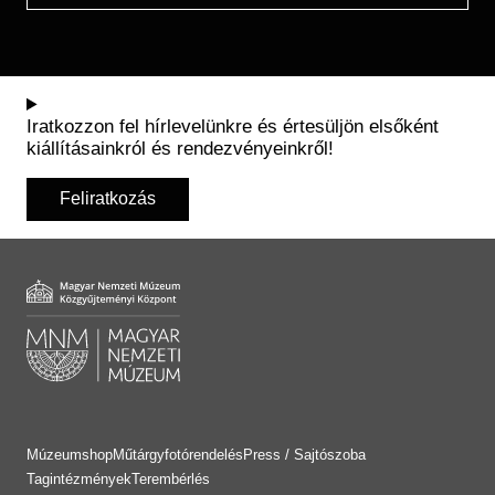
Iratkozzon fel hírlevelünkre és értesüljön elsőként
kiállításainkról és rendezvényeinkről!
Feliratkozás
Múzeumshop
Műtárgyfotórendelés
Press / Sajtószoba
Tagintézmények
Terembérlés