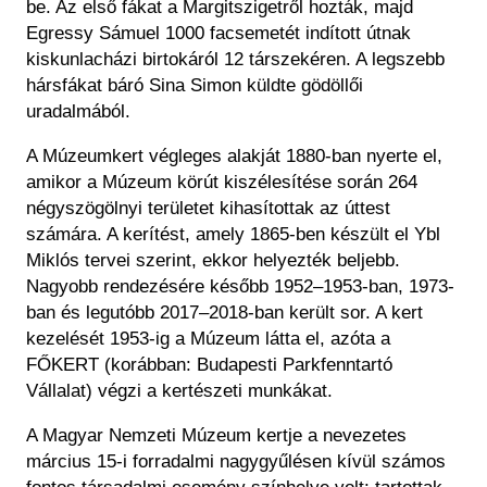
be. Az első fákat a Margitszigetről hozták, majd
Egressy Sámuel 1000 facsemetét indított útnak
kiskunlacházi birtokáról 12 társzekéren. A legszebb
hársfákat báró Sina Simon küldte gödöllői
uradalmából.
A Múzeumkert végleges alakját 1880-ban nyerte el,
amikor a Múzeum körút kiszélesítése során 264
négyszögölnyi területet kihasítottak az úttest
számára. A kerítést, amely 1865-ben készült el Ybl
Miklós tervei szerint, ekkor helyezték beljebb.
Nagyobb rendezésére később 1952–1953-ban, 1973-
ban és legutóbb 2017–2018-ban került sor. A kert
kezelését 1953-ig a Múzeum látta el, azóta a
FŐKERT (korábban: Budapesti Parkfenntartó
Vállalat) végzi a kertészeti munkákat.
A Magyar Nemzeti Múzeum kertje a nevezetes
március 15-i forradalmi nagygyűlésen kívül számos