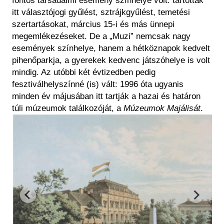
fontos társadalmi esemény színhelye volt: tartottak
itt választójogi gyűlést, sztrájkgyűlést, temetési
szertartásokat, március 15-i és más ünnepi
megemlékezéseket. De a „Muzi” nemcsak nagy
események színhelye, hanem a hétköznapok kedvelt
pihenőparkja, a gyerekek kedvenc játszóhelye is volt
mindig. Az utóbbi két évtizedben pedig
fesztiválhelyszínné (is) vált: 1996 óta ugyanis
minden év májusában itt tartják a hazai és határon
túli múzeumok találkozóját, a
Múzeumok Majálisát
.