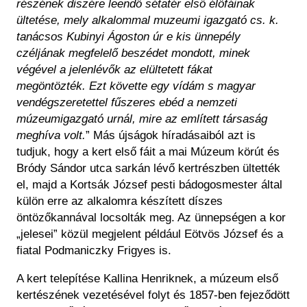
részének diszére leendő sétatér első élőfáinak
ültetése, mely alkalommal muzeumi igazgató cs. k.
tanácsos Kubinyi Ágoston úr e kis ünnepély
czéljának megfelelő beszédet mondott, minek
végével a jelenlévők az elültetett fákat
megöntözték. Ezt követte egy vídám s magyar
vendégszeretettel fűszeres ebéd a nemzeti
múzeumigazgató urnál, mire az említett társaság
meghíva volt.
” Más újságok híradásaiból azt is
tudjuk, hogy a kert első fáit a mai Múzeum körút és
Bródy Sándor utca sarkán lévő kertrészben ültették
el, majd a Kortsák József pesti bádogosmester által
külön erre az alkalomra készített díszes
öntözőkannával locsolták meg. Az ünnepségen a kor
„jelesei” közül megjelent például Eötvös József és a
fiatal Podmaniczky Frigyes is.
A kert telepítése Kallina Henriknek, a múzeum első
kertészének vezetésével folyt és 1857-ben fejeződött