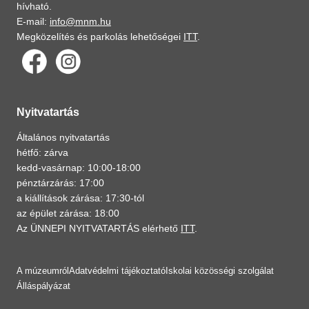
hívható.
E-mail:
info@mnm.hu
Megközelítés és parkolás lehetőségei
ITT
.
Nyitvatartás
Általános nyitvatartás
hétfő: zárva
kedd-vasárnap: 10:00-18:00
pénztárzárás: 17:00
a kiállítások zárása: 17:30-tól
az épület zárása: 18:00
Az ÜNNEPI NYITVATARTÁS elérhető
ITT
.
A múzeumról
Adatvédelmi tájékoztató
Iskolai közösségi szolgálat
Álláspályázat