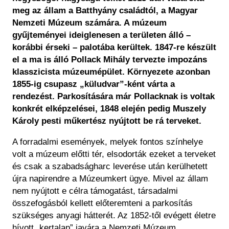
Régészet
meg az állam a Batthyány családtól, a Magyar
Képcsarnok
Tagintézmények
Nemzeti Múzeum számára. A múzeum
Történeti Fényképtár
Felnőttképzés
gyűjteményei ideiglenesen a területen álló –
Éremtár
Közérdekű adatok
korábbi érseki – palotába kerültek. 1847-re készült
Adattár
el a ma is álló Pollack Mihály tervezte impozáns
Központi Könyvtár
klasszicista múzeumépület. Környezete azonban
1855-ig csupasz „küludvar”-ként várta a
rendezést. Parkosítására már Pollacknak is voltak
konkrét elképzelései, 1848 elején pedig Muszely
Károly pesti műkertész nyújtott be rá terveket.
A forradalmi események, melyek fontos színhelye
volt a múzeum előtti tér, elsodorták ezeket a terveket
és csak a szabadságharc leverése után kerülhetett
újra napirendre a Múzeumkert ügye. Mivel az állam
nem nyújtott e célra támogatást, társadalmi
összefogásból kellett előteremteni a parkosítás
szükséges anyagi hátterét. Az 1852-től evégett életre
hívott „kertalap” javára a Nemzeti Múzeum