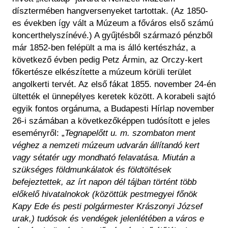
dísztermében hangversenyeket tartottak. (Az 1850-
es években így vált a Múzeum a főváros első számú
koncerthelyszínévé.) A gyűjtésből származó pénzből
már 1852-ben felépült a ma is álló kertészház, a
következő évben pedig Petz Ármin, az Orczy-kert
főkertésze elkészítette a múzeum körüli terület
angolkerti tervét. Az első fákat 1855. november 24-én
ültették el ünnepélyes keretek között. A korabeli sajtó
egyik fontos orgánuma, a Budapesti Hírlap november
26-i számában a következőképpen tudósított e jeles
eseményről: „
Tegnapelőtt u. m. szombaton ment
véghez a nemzeti múzeum udvarán állítandó kert
vagy sétatér ugy mondható felavatása. Miután a
szükséges földmunkálatok és földtöltések
befejeztettek, az írt napon dél tájban történt több
előkelő hivatalnokok (közöttük pestmegyei főnök
Kapy Ede és pesti polgármester Krászonyi József
urak,) tudósok és vendégek jelenlétében a város e