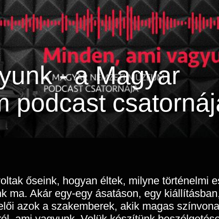
yunk - a Magyar
 podcast csatornáj
 voltak őseink, hogyan éltek, milyne történelm
nk ma. Akár egy-egy ásatáson, egy kiállításb
lői azok a szakemberek, akik magas színvona
ól, ami vagyunk. Velük készítünk beszélgetés