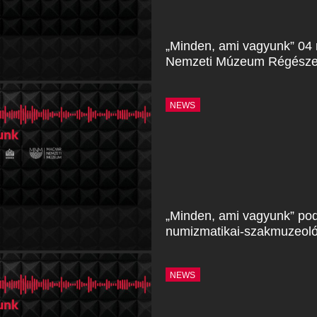
„Minden, ami vagyunk” 04 
Nemzeti Múzeum Régészeti
NEWS
„Minden, ami vagyunk” pod
numizmatikai-szakmuzeol
NEWS