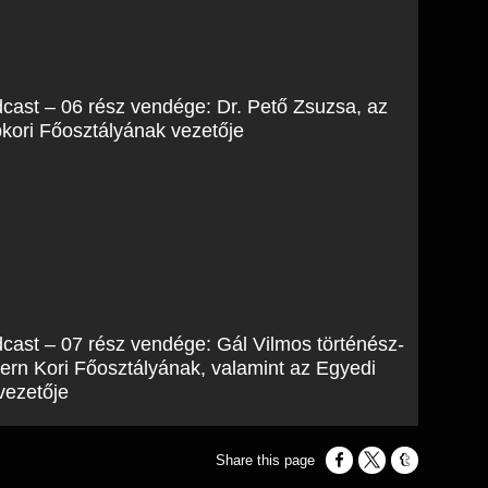
cast – 06 rész vendége: Dr. Pető Zsuzsa, az
ori Főosztályának vezetője
cast – 07 rész vendége: Gál Vilmos történész-
n Kori Főosztályának, valamint az Egyedi
vezetője
Opens in a new window
Opens in a new w
Opens in a n