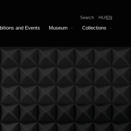
Search
HU
EN
bitions and Events
Museum
Collections
Display submenu
Display submenu
tion
iscovery
epartment of Modern History
amilies
oins Collection