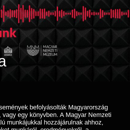
a
i események befolyásolták Magyarország
an, vagy egy könyvben. A Magyar Nemzeti
lú munkájukkal hozzájárulnak ahhoz,
eket munkáról, eredményekről, a