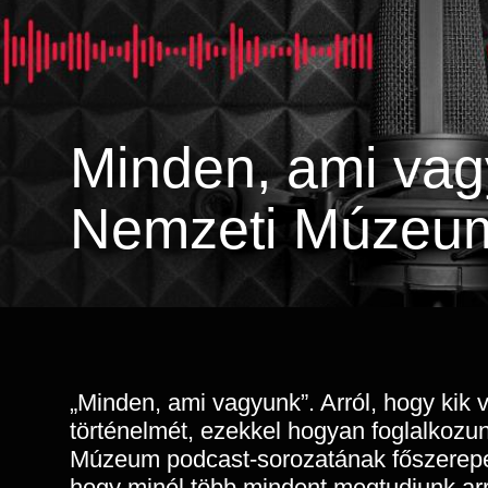
Minden, ami vag
Nemzeti Múzeum
„Minden, ami vagyunk”. Arról, hogy kik
történelmét, ezekkel hogyan foglalkozu
Múzeum podcast-sorozatának főszerepe
hogy minél több mindent megtudjunk arr