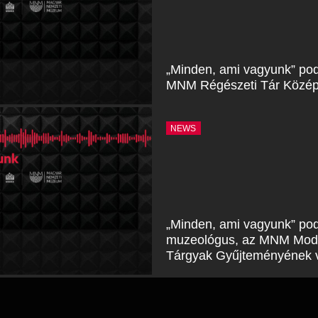
„Minden, ami vagyunk” pod
MNM Régészeti Tár Középk
NEWS
„Minden, ami vagyunk” pod
muzeológus, az MNM Moder
Tárgyak Gyűjteményének 