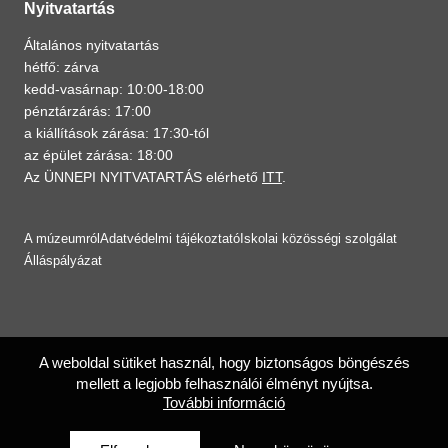
Nyitvatartás
Általános nyitvatartás
hétfő: zárva
kedd-vasárnap: 10:00-18:00
pénztárzárás: 17:00
a kiállítások zárása: 17:30-tól
az épület zárása: 18:00
Az ÜNNEPI NYITVATARTÁS elérhető
ITT
.
A múzeumról
Adatvédelmi tájékoztató
Iskolai közösségi szolgálat
Álláspályázat
A weboldal sütiket használ, hogy biztonságos böngészés
mellett a legjobb felhasználói élményt nyújtsa.
További információ