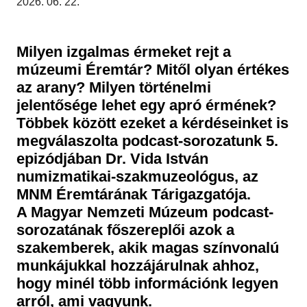
Morzsa
2026. 06. 22.
Régészet
Képcsarnok
Tagintézmények
Történeti Fényképtár
Felnőttképzés
Milyen izgalmas érmeket rejt a
Éremtár
Közérdekű adatok
múzeumi Éremtár? Mitől olyan értékes
Adattár
az arany? Milyen történelmi
Központi Könyvtár
jelentősége lehet egy apró érmének?
Többek között ezeket a kérdéseinket is
megválaszolta podcast-sorozatunk 5.
epizódjában Dr. Vida István
numizmatikai-szakmuzeológus, az
MNM Éremtárának Tárigazgatója.
A Magyar Nemzeti Múzeum podcast-
sorozatának főszereplői azok a
szakemberek, akik magas színvonalú
munkájukkal hozzájárulnak ahhoz,
hogy minél több információnk legyen
arról, ami vagyunk.