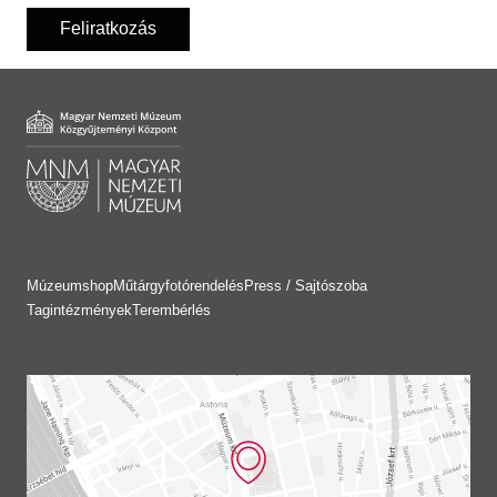
Feliratkozás
Múzeumshop
Műtárgyfotórendelés
Press / Sajtószoba
Tagintézmények
Terembérlés