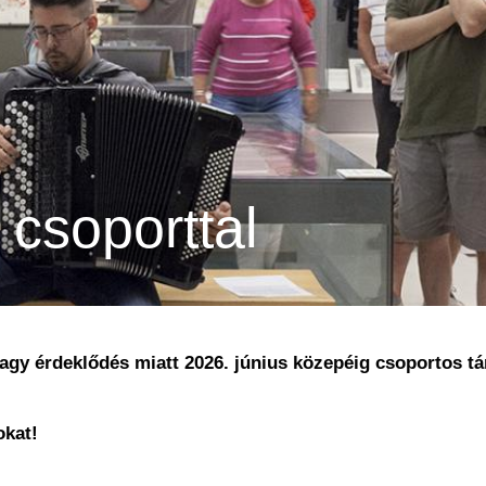
 csoporttal
agy érdeklődés miatt 2026. június közepéig csoportos tár
okat!