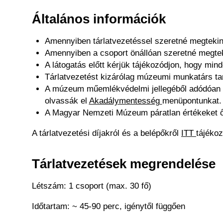
Általános információk
Amennyiben tárlatvezetéssel szeretné megteki
Amennyiben a csoport önállóan szeretné megtekint
A látogatás előtt kérjük tájékozódjon, hogy mind
Tárlatvezetést kizárólag múzeumi munkatárs tar
A múzeum műemlékvédelmi jellegéből adódóan ko
olvassák el
Akadálymentesség
menüpontunkat
A Magyar Nemzeti Múzeum páratlan értékeket ő
A tárlatvezetési díjakról és a belépőkről
ITT
tájékoz
Tárlatvezetések megrendelése
Létszám: 1 csoport (max. 30 fő)
Időtartam: ~ 45-90 perc, igénytől függően