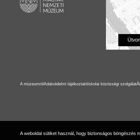
Útvon
A múzeumról
Adatvédelmi tájékoztató
Iskolai közösségi szolgálat
Á
A weboldal sütiket használ, hogy biztonságos böngészés mel