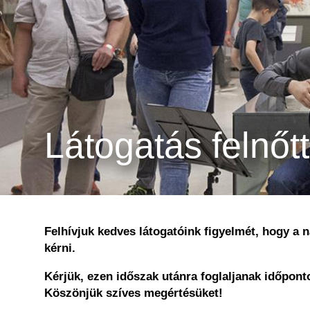
Látogatás felnőtt
Felhívjuk kedves látogatóink figyelmét, hogy a n
kérni.
Kérjük, ezen időszak utánra foglaljanak időpont
Köszönjük szíves megértésüket!