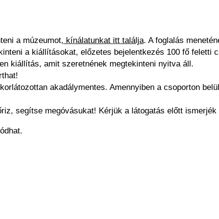
nteni a múzeumot,
kínálatunkat itt találja
. A foglalás meneté
eni a kiállításokat, előzetes bejelentkezés 100 fő feletti c
en kiállítás, amit szeretnének megtekinteni nyitva áll.
that!
rlátozottan akadálymentes. Amennyiben a csoporton belül se
.
riz, segítse megóvásukat! Kérjük a látogatás előtt ismerj
ódhat.