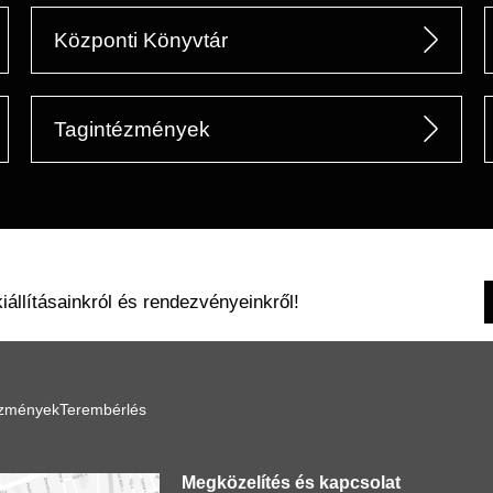
Központi Könyvtár
Tagintézmények
kiállításainkról és rendezvényeinkről!
ézmények
Terembérlés
Megközelítés és kapcsolat