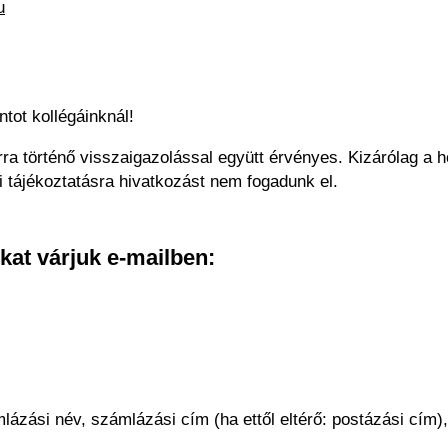
u
ontot kollégáinknál!
ra történő visszaigazolással együtt érvényes. Kizárólag a ho
tájékoztatásra hivatkozást nem fogadunk el.
ókat várjuk e-mailben:
ázási név, számlázási cím (ha ettől eltérő: postázási cím