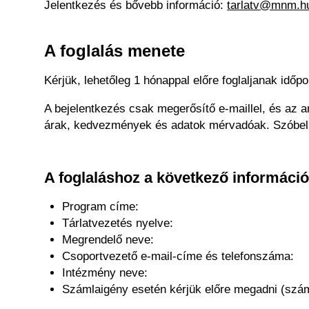
Jelentkezés és bővebb információ:
tarlatv@mnm.h
A foglalás menete
Kérjük, lehetőleg 1 hónappal előre foglaljanak időp
A bejelentkezés csak megerősítő e-maillel, és az ar
árak, kedvezmények és adatok mérvadóak. Szóbeli 
A foglaláshoz a következő informáci
Program címe:
Tárlatvezetés nyelve:
Megrendelő neve:
Csoportvezető e-mail-címe és telefonszáma:
Intézmény neve:
Számlaigény esetén kérjük előre megadni (száml