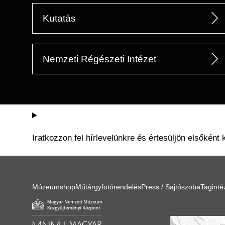
Kutatás
Nemzeti Régészeti Intézet
Iratkozzon fel hírlevelünkre és értesüljön elsőként 
Múzeumshop
Műtárgyfotórendelés
Press / Sajtószoba
Tagint