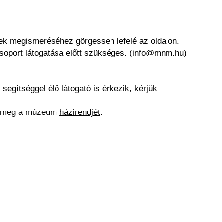
nek megismeréséhez görgessen lefelé az oldalon.
soport látogatása előtt szükséges. (
info@mnm.hu
)
gítséggel élő látogató is érkezik, kérjük
ék meg a múzeum
házirendjét
.