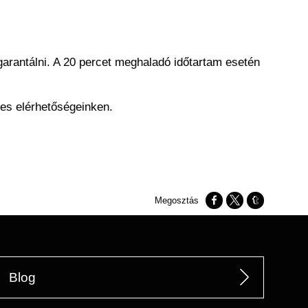
arantálni. A 20 percet meghaladó időtartam esetén
es elérhetőségeinken.
Opens in a new window
Opens in a new w
Opens in a n
Blog