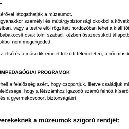
L
sérővel látogathatják a múzeumot.
ugyanakkor személyi és műtárgybiztonsági okokból a követk
ban, vagy a testre elöl rögzített hordozóban lehet a kiállít
 babakocsit csak tolni szabad, kézben összecsukott állapot
kokból nem megengedett.
 az első és a második emelet közötti félemeleten, a női mosd
EUMPEDAGÓGIAI PROGRAMOK
erheli a felelősség azért, hogy csoportjuk, illetve családjuk 
előssége, hogy a létszámhoz igazodó számú felnőtt kísérő 
t és a gyermekcsoport biztonságáért.
yerekeknek a múzeumok szigorú rendjét: