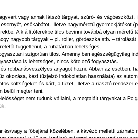
fegyvert vagy annak látszó tárgyat, szúró- és vágóeszközt, i
ernyőt, esőkabátot, illetve nagyméretű gyermekjátékot (pl. k
terekbe. A kiállítóterekbe tilos bevinni továbbá olyan méretű t
hogy nagyobb tárgyak – pl. roller, gördeszka stb. – tárolásá
retétől függetlenül, a ruhatárban lehetséges.
nt fogyasztani szigorúan tilos. Amennyiben egészségügyileg i
fogyasztása is lehetséges, nincs kötelező fogyasztás.
 és robbanásveszélyes anyagot hozni. Abban az esetben, ha
z okozása, kézi tűzjelző indokolatlan használata) az automa
tos költségeket és kárt, a tüzet, illetve a riasztó rendszer
 belül megtéríteni.
lelősséget nem tudunk vállalni, a megtalált tárgyakat a Polg
ük.
tár és/vagy a főbejárat közelében, a kávézó melletti zárható