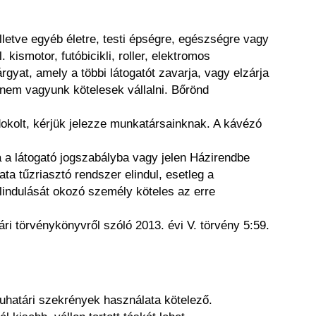
lletve egyéb életre, testi épségre, egészségre vagy
ismotor, futóbicikli, roller, elektromos
árgyat, amely a többi látogatót zavarja, vagy elzárja
t nem vagyunk kötelesek vállalni. Bőrönd
ndokolt, kérjük jelezze munkatársainknak. A kávézó
 a látogató jogszabályba vagy jelen Házirendbe
ta tűzriasztó rendszer elindul, esetleg a
 elindulását okozó személy köteles az erre
ári törvénykönyvről szóló 2013. évi V. törvény 5:59.
 ruhatári szekrények használata kötelező.