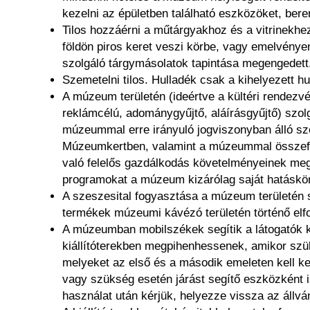
kezelni az épületben található eszközöket, bere
Tilos hozzáérni a műtárgyakhoz és a vitrinekhez.
földön piros keret veszi körbe, vagy emelvényen
szolgáló tárgymásolatok tapintása megengedett
Szemetelni tilos. Hulladék csak a kihelyezett hu
A múzeum területén (ideértve a kültéri rendezvén
reklámcélú, adománygyűjtő, aláírásgyűjtő) szol
múzeummal erre irányuló jogviszonyban álló s
Múzeumkertben, valamint a múzeummal összefüg
való felelős gazdálkodás követelményeinek me
programokat a múzeum kizárólag saját hatáskör
A szeszesital fogyasztása a múzeum területén sz
termékek múzeumi kávézó területén történő elf
A múzeumban mobilszékek segítik a látogatók ké
kiállítóterekben megpihenhessenek, amikor szük
melyeket az első és a második emeleten kell ke
vagy szükség esetén járást segítő eszközként i
használat után kérjük, helyezze vissza az állv