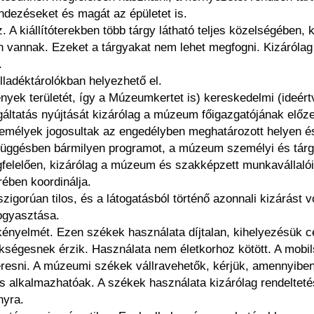
ndezéseket és magát az épületet is.
 A kiállítóterekben több tárgy látható teljes közelségében, 
 vannak. Ezeket a tárgyakat nem lehet megfogni. Kizárólag a
.
lladéktárolókban helyezhető el.
yek területét, így a Múzeumkertet is) kereskedelmi (ideértve
gáltatás nyújtását kizárólag a múzeum főigazgatójának előze
zemélyek jogosultak az engedélyben meghatározott helyen 
gésben bármilyen programot, a múzeum személyi és tárgyi 
gfelelően, kizárólag a múzeum és szakképzett munkavállaló
ében koordinálja.
igorúan tilos, és a látogatásból történő azonnali kizárást v
ogyasztása.
nyelmét. Ezen székek használata díjtalan, kihelyezésük cél
ségesnek érzik. Használata nem életkorhoz kötött. A mobil
resni. A múzeumi székek vállravehetők, kérjük, amennyiben 
s alkalmazhatóak. A székek használata kizárólag rendeltet
ányra.