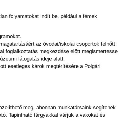
lan folyamatokat indít be, például a fémek
gramokat.
agatartásáért az óvodai/iskolai csoportok felnőtt
iai foglalkoztatás megkezdése előtt megismertesse
eumi látogatás ideje alatt.
t esetleges károk megtérítésére a Polgári
 közelíthető meg, ahonnan munkatársaink segítenek
tó. Tapintható tárgyakkal várjuk a vakokat és