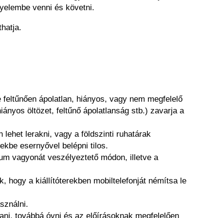
gyelembe venni és követni.
thatja.
e feltűnően ápolatlan, hiányos, vagy nem megfelelő
iányos öltözet, feltűnő ápolatlanság stb.) zavarja a
 lehet lerakni, vagy a földszinti ruhatárak
ekbe esernyővel belépni tilos.
eum vagyonát veszélyeztető módon, illetve a
, hogy a kiállítóterekben mobiltelefonját némítsa le
asználni.
ani, továbbá óvni és az előírásoknak megfelelően