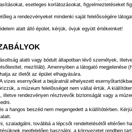
tasításokat, esetleges korlátozásokat, figyelmeztetéseket fi
lletőleg a rendezvényeket mindenki saját felelősségére látoga
em alatt álló épület, kérjük, óvjuk együtt értékeinket!
SZABÁLYOK
oltság alatti vagy bódult állapotban lévő személyek, illetv
elsőtesttel, mezítláb). Amennyiben a látogató megjelenése (h
atja az illetőt az épület elhagyására.
 A vizes esernyőket a bejáratnál elhelyezett esernyőtartókban
izzük, a múzeum felelősséget nem vállal értük. A kiállítóter
ók, illetve rendezvényen résztvevők biztonságát vagy a múz
kedni.
 és a hangos beszéd nem megengedett a kiállítótérben. Kérjük
alatt.
álni, szaladgálni, továbbá a lépcsőt rendeltetésétől eltérően h
tésüknek megfelelően használni, a környezetet rendben tart