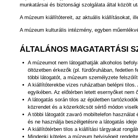
munkatársai és biztonsági szolgálata által közölt u
A múzeum kiállítótereit, az aktuális kiállításokat, i
A múzeum kulturális intézmény, egyben műemlékvédel
ÁLTALÁNOS MAGATARTÁSI 
A múzeumot nem látogathatják alkoholos befolyás
öltözetben érkezők (pl. fürdőruhában, fedetlen f
többi látogatót, a múzeum személyzete felszólíth
A kiállítóterekbe vizes ruházatban belépni tilos.
egyikében. Az előtérben letett esernyőket nem őr
A látogatás során tilos az épületben tartózkod
közrendet és a közerkölcsöt sértő módon visel
A többi látogatót zavaró mobiltelefon használat
és ne használja beszélgetésre a látogatás ideje 
A kiállítótérben tilos a kiállítási tárgyakat rong
Mindenki köteles a múzeum helyiségeit rendelte