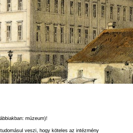
ovábbiakban: múzeum)!
 tudomásul veszi, hogy köteles az intézmény