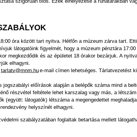
gyasztása szigorúan tilos. Ezek elhelyezése a ruhatárakban
SZABÁLYOK
00 óra között tart nyitva. Hétfőn a múzeum zárva tart. Ettől
ívjuk látogatóink figyelmét, hogy a múzeum pénztára 17:00 ó
-kor megkezdődik és az épületet 18 órakor bezárjuk. A nyitva
jük elhagyni.
a
tarlatv@mnm.hu
e-mail címen lehetséges. Tárlatvezetést ki
s jogszabályi előírások alapján a belépők száma mind a belt
ténő részvétel feltétele lehet karszalag vagy más, a létszá
 (együtt: látogatók) létszáma a megengedettet meghaladja
 a rendezvény helyszínét elhagyni.
delmi szabályzatában foglaltak betartása mellett látogat