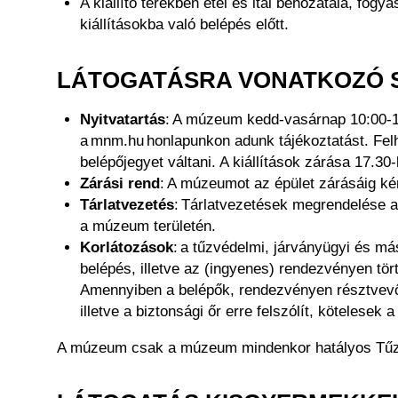
A kiállító terekben étel és ital behozatala, fo
kiállításokba való belépés előtt.
LÁTOGATÁSRA VONATKOZÓ 
Nyitvatartás
: A múzeum kedd-vasárnap 10:00-18:
a mnm.hu honlapunkon adunk tájékoztatást. Felh
belépőjegyet váltani. A kiállítások zárása 17.30
Zárási rend
: A múzeumot az épület zárásáig kér
Tárlatvezetés
: Tárlatvezetések megrendelése 
a múzeum területén.
Korlátozások
: a tűzvédelmi, járványügyi és má
belépés, illetve az (ingyenes) rendezvényen tör
Amennyiben a belépők, rendezvényen résztvevők
illetve a biztonsági őr erre felszólít, kötelesek
A múzeum csak a múzeum mindenkor hatályos Tűzvé