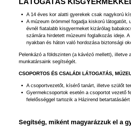
LÁTOGATÁS KISGYERMEKKE
A 14 éves kor alatti gyerekek csak nagykorú kí
A múzeum örömmel fogadja kiskorú látogatóit, 
évnél fiatalabb kisgyermeket kizárólag babakocsi
számára hirdetett múzeumi foglalkozás ideje. A
nyakban és háton való hordozása biztonsági o
Pelenkázó a földszinten (a kávézó mellett), illetve
munkatársaink segítségét.
CSOPORTOS ÉS CSALÁDI LÁTOGATÁS, MÚZ
A csoportvezetőt, kísérő tanárt, illetve szülőt t
Gyermekcsoportok esetén a csoportot vezető fel
felelősséggel tartozik a Házirend betartatásáér
Segítség, miként magyarázzuk el a g