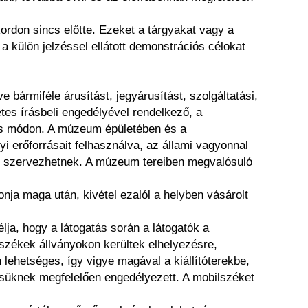
kordon sincs előtte. Ezeket a tárgyakat vagy a
 külön jelzéssel ellátott demonstrációs célokat
 bármiféle árusítást, jegyárusítást, szolgáltatási,
tes írásbeli engedélyével rendelkező, a
és módon. A múzeum épületében és a
erőforrásait felhasználva, az állami vagyonnal
i szervezhetnek. A múzeum tereiben megvalósuló
onja maga után, kivétel ezalól a helyben vásárolt
ja, hogy a látogatás során a látogatók a
székek állványokon kerültek elhelyezésre,
lehetséges, így vigye magával a kiállítóterekbe,
ésüknek megfelelően engedélyezett. A mobilszéket