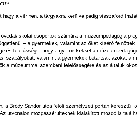
kat?
hagy a vitrinen, a tárgyakra kerülve pedig visszafordíthatat
ző óvodai/iskolai csoportok számára a múzeumpedagógia pro
getlenül – a gyermekek, valamint az őket kísérő felnőttek m
ttsége és felelőssége, hogy a gyermekekkel a múzeumpedagóg
i szabályokat, valamint a gyermekek betartsák azokat a múz
k a múzeummal szembeni felelősségére és az általuk okozot
n, a Bródy Sándor utca felőli személyzeti portán keresztül
Az útvonalon mozgássérülteknek kialakított mosdó is találha
.