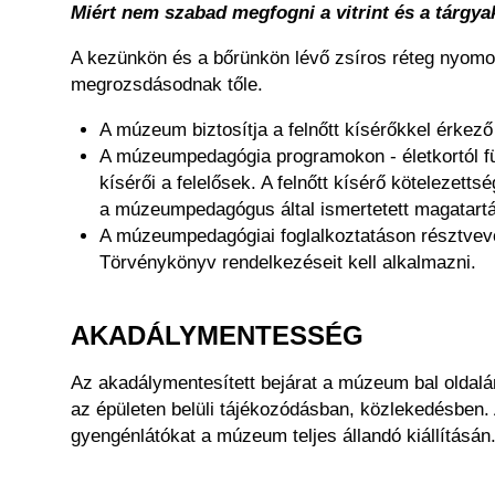
Miért nem szabad megfogni a vitrint és a tárgya
A kezünkön és a bőrünkön lévő zsíros réteg nyomot 
megrozsdásodnak tőle.
A múzeum biztosítja a felnőtt kísérőkkel érke
A múzeumpedagógia programokon - életkortól füg
kísérői a felelősek. A felnőtt kísérő köteleze
a múzeumpedagógus által ismertetett magatartás
A múzeumpedagógiai foglalkoztatáson résztvevő
Törvénykönyv rendelkezéseit kell alkalmazni.
AKADÁLYMENTESSÉG
Az akadálymentesített bejárat a múzeum bal oldalá
az épületen belüli tájékozódásban, közlekedésben. 
gyengénlátókat a múzeum teljes állandó kiállításán