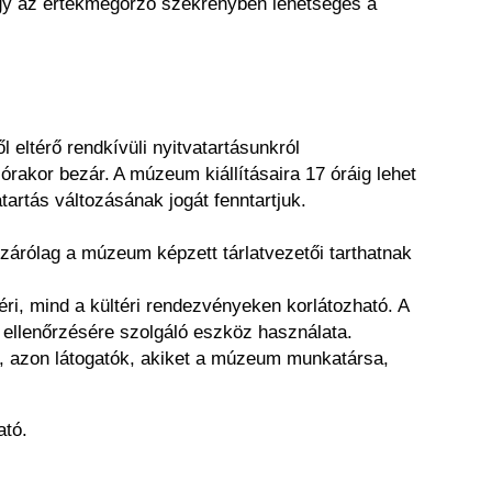
 vagy az értékmegőrző szekrényben lehetséges a
 eltérő rendkívüli nyitvatartásunkról
rakor bezár. A múzeum kiállításaira 17 óráig lehet
tartás változásának jogát fenntartjuk.
zárólag a múzeum képzett tárlatvezetői tarthatnak
éri, mind a kültéri rendezvényeken korlátozható. A
m ellenőrzésére szolgáló eszköz használata.
, azon látogatók, akiket a múzeum munkatársa,
ható.