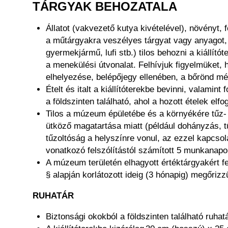
TÁRGYAK BEHOZATALA
Állatot (vakvezető kutya kivételével), növényt, 
a műtárgyakra veszélyes tárgyat vagy anyagot, es
gyermekjármű, lufi stb.) tilos behozni a kiállító
a menekülési útvonalat. Felhívjuk figyelmüket, 
elhelyezése, belépőjegy ellenében, a bőrönd mé
Ételt és italt a kiállítóterekbe bevinni, valami
a földszinten található, ahol a hozott ételek el
Tilos a múzeum épületébe és a környékére tűz-
ütköző magatartása miatt (például dohányzás, tű
tűzoltóság a helyszínre vonul, az ezzel kapcsola
vonatkozó felszólítástól számított 5 munkanapon
A múzeum területén elhagyott értéktárgyakért fe
§ alapján korlátozott ideig (3 hónapig) megőrizz
RUHATÁR
Biztonsági okokból a földszinten található ruha