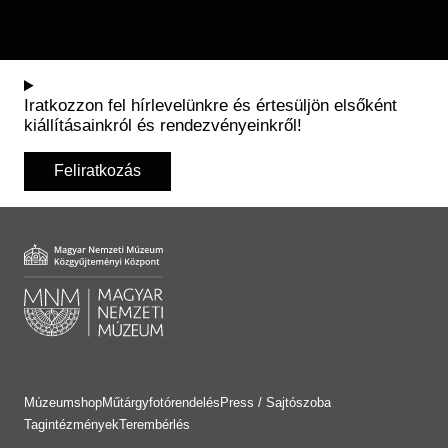
Iratkozzon fel hírlevelünkre és értesüljön elsőként
kiállításainkról és rendezvényeinkről!
Feliratkozás
Múzeumshop
Műtárgyfotórendelés
Press / Sajtószoba
Tagintézmények
Terembérlés