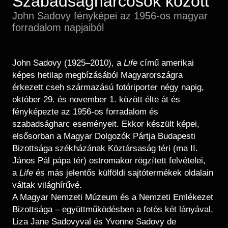
Szabadságharcosok között
Régészet
Képcsarnok
John Sadovy fényképei az 1956-os magyar
Tagintézmények
Történeti Fényképtár
forradalom napjaiból
Felnőttképzés
Éremtár
Közérdekű adatok
Adattár
John Sadovy (1925–2010), a
Life
című amerikai
Központi Könyvtár
képes hetilap megbízásából Magyarországra
érkezett cseh származású fotóriporter négy napig,
október 29. és november 1. között élte át és
fényképezte az 1956-os forradalom és
szabadságharc eseményeit. Ekkor készült képei,
elsősorban a Magyar Dolgozók Pártja Budapesti
Bizottsága székházának Köztársaság téri (ma II.
János Pál pápa tér) ostromakor rögzített felvételei,
a
Life
és más jelentős külföldi sajtótermékek oldalain
váltak világhírűvé.
A Magyar Nemzeti Múzeum és a Nemzeti Emlékezet
Bizottsága – együttműködésben a fotós két lányával,
Liza Jane Sadovyval és Yvonne Sadovy de