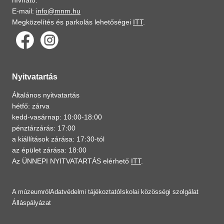
hívható.
E-mail:
info@mnm.hu
Megközelítés és parkolás lehetőségei
ITT
.
Nyitvatartás
Általános nyitvatartás
hétfő: zárva
kedd-vasárnap: 10:00-18:00
pénztárzárás: 17:00
a kiállítások zárása: 17:30-tól
az épület zárása: 18:00
Az ÜNNEPI NYITVATARTÁS elérhető
ITT
.
A múzeumról
Adatvédelmi tájékoztató
Iskolai közösségi szolgálat
Álláspályázat