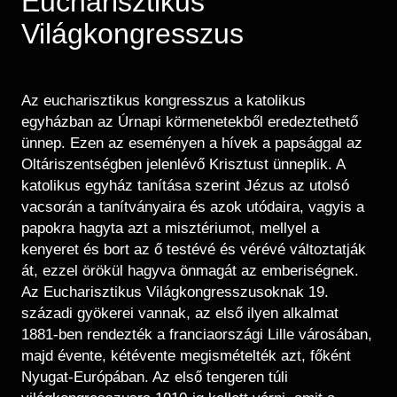
Eucharisztikus
Régészet
Képcsarnok
Világkongresszus
Tagintézmények
Történeti Fényképtár
Felnőttképzés
Éremtár
Közérdekű adatok
Adattár
Az eucharisztikus kongresszus a katolikus
egyházban az Úrnapi körmenetekből eredeztethető
Központi Könyvtár
ünnep. Ezen az eseményen a hívek a papsággal az
Oltáriszentségben jelenlévő Krisztust ünneplik. A
katolikus egyház tanítása szerint Jézus az utolsó
vacsorán a tanítványaira és azok utódaira, vagyis a
papokra hagyta azt a misztériumot, mellyel a
kenyeret és bort az ő testévé és vérévé változtatják
át, ezzel örökül hagyva önmagát az emberiségnek.
Az Eucharisztikus Világkongresszusoknak 19.
századi gyökerei vannak, az első ilyen alkalmat
1881-ben rendezték a franciaországi Lille városában,
majd évente, kétévente megismételték azt, főként
Nyugat-Európában. Az első tengeren túli