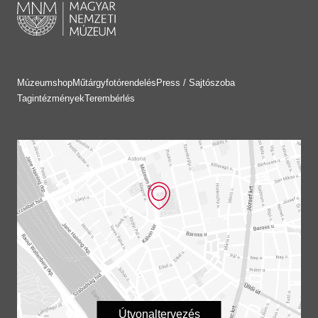
Múzeumshop
Műtárgyfotórendelés
Press / Sajtószoba
Tagintézmények
Terembérlés
Útvonaltervezés