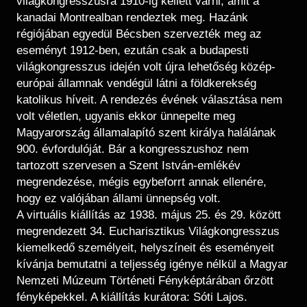
világkongresszusra 1910-ig kellett várni, amit a
kanadai Montrealban rendeztek meg. Hazánk
régiójában egyedül Bécsben szervezték meg az
eseményt 1912-ben, ezután csak a budapesti
világkongresszus idején volt újra lehetőség közép-
európai államnak vendégül látni a földkerekség
katolikus híveit. A rendezés évének választása nem
volt véletlen, ugyanis ekkor ünnepelte meg
Magyarország államalapító szent királya halálának
900. évfordulóját. Bár a kongresszushoz nem
tartozott szervesen a Szent István-emlékév
megrendezése, mégis egybeforrt annak ellenére,
hogy ez valójában állami ünnepség volt.
A virtuális kiállítás az 1938. május 25. és 29. között
megrendezett 34. Eucharisztikus Világkongresszus
kiemelkedő személyeit, helyszíneit és eseményeit
kívánja bemutatni a teljesség igénye nélkül a Magyar
Nemzeti Múzeum Történeti Fényképtárában őrzött
fényképekkel. A kiállítás kurátora: Sóti Lajos.