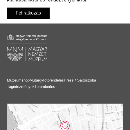
Feliratkozás
Múzeumshop
Műtárgyfotórendelés
Press / Sajtószoba
Tagintézmények
Terembérlés