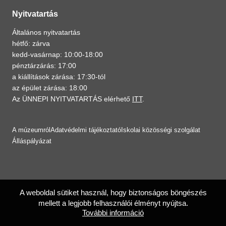
Nyitvatartás
Általános nyitvatartás
hétfő: zárva
kedd-vasárnap: 10:00-18:00
pénztárzárás: 17:00
a kiállítások zárása: 17:30-tól
az épület zárása: 18:00
Az ÜNNEPI NYITVATARTÁS elérhető
ITT
.
A múzeumról
Adatvédelmi tájékoztató
Iskolai közösségi szolgálat
Álláspályázat
A weboldal sütiket használ, hogy biztonságos böngészés
mellett a legjobb felhasználói élményt nyújtsa.
További információ