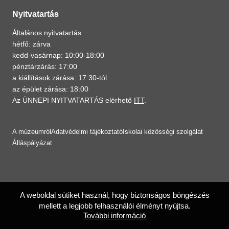
Nyitvatartás
Általános nyitvatartás
hétfő: zárva
kedd-vasárnap: 10:00-18:00
pénztárzárás: 17:00
a kiállítások zárása: 17:30-tól
az épület zárása: 18:00
Az ÜNNEPI NYITVATARTÁS elérhető
ITT
.
A múzeumról
Adatvédelmi tájékoztató
Iskolai közösségi szolgálat
Álláspályázat
A weboldal sütiket használ, hogy biztonságos böngészés
mellett a legjobb felhasználói élményt nyújtsa.
További információ