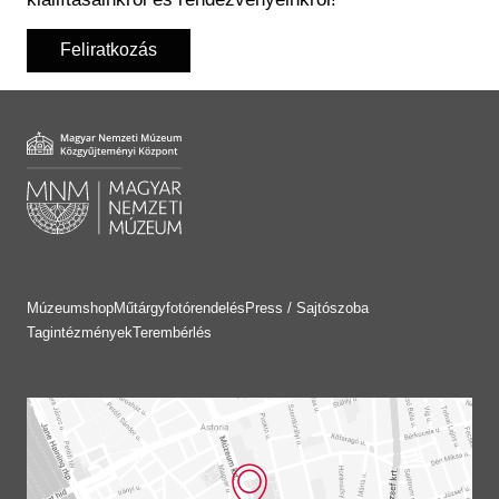
Feliratkozás
Múzeumshop
Műtárgyfotórendelés
Press / Sajtószoba
Tagintézmények
Terembérlés