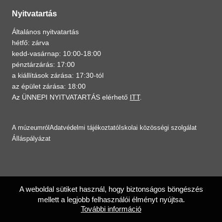
Nyitvatartás
Általános nyitvatartás
hétfő: zárva
kedd-vasárnap: 10:00-18:00
pénztárzárás: 17:00
a kiállítások zárása: 17:30-tól
az épület zárása: 18:00
Az ÜNNEPI NYITVATARTÁS elérhető
ITT
.
A múzeumról
Adatvédelmi tájékoztató
Iskolai közösségi szolgálat
Álláspályázat
A weboldal sütiket használ, hogy biztonságos böngészés
mellett a legjobb felhasználói élményt nyújtsa.
További információ