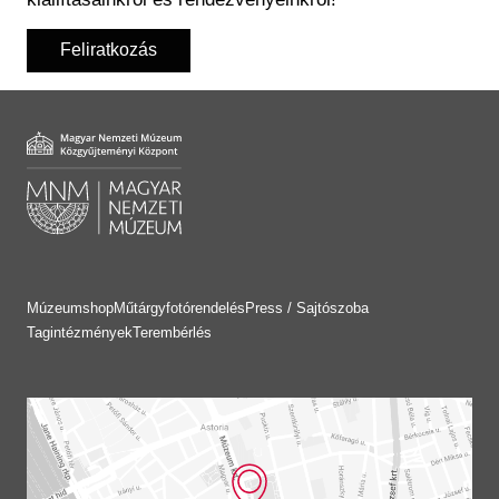
Feliratkozás
Múzeumshop
Műtárgyfotórendelés
Press / Sajtószoba
Tagintézmények
Terembérlés