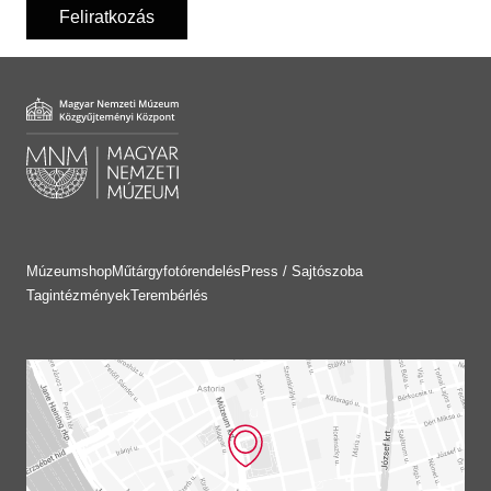
Feliratkozás
Múzeumshop
Műtárgyfotórendelés
Press / Sajtószoba
Tagintézmények
Terembérlés