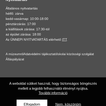
Általános nyitvatartás
hétfő: zárva
kedd-vasárnap: 10:00-18:00
pénztárzárás: 17:00
a kiállítások zárása: 17:30-tól
az épület zárása: 18:00
Az ÜNNEPI NYITVATARTÁS elérhető
ITT
.
A múzeumról
Adatvédelmi tájékoztató
Iskolai közösségi szolgálat
Álláspályázat
A weboldal sütiket használ, hogy biztonságos böngészés
mellett a legjobb felhasználói élményt nyújtsa.
További információ
Elfogadom
Nem, köszönöm