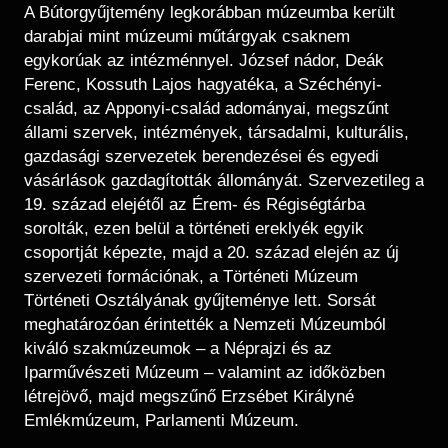
Régészet
A Bútorgyűjtemény legkorábban múzeumba került
Képcsarnok
Tagintézmények
darabjai mint múzeumi műtárgyak csaknem
Történeti Fényképtár
egykorúak az intézménnyel. József nádor, Deák
Felnőttképzés
Éremtár
Ferenc, Kossuth Lajos hagyatéka, a Széchényi-
Közérdekű adatok
család, az Apponyi-család adományai, megszűnt
Adattár
állami szervek, intézmények, társadalmi, kulturális,
Központi Könyvtár
gazdasági szervezetek berendezései és egyedi
vásárlások gazdagították állományát. Szervezetileg a
19. század elejétől az Érem- és Régiségtárba
sorolták, ezen belül a történeti ereklyék egyik
csoportját képezte, majd a 20. század elején az új
szervezeti formációnak, a Történeti Múzeum
Történeti Osztályának gyűjteménye lett. Sorsát
meghatározóan érintették a Nemzeti Múzeumból
kiváló szakmúzeumok – a Néprajzi és az
Iparművészeti Múzeum – valamint az időközben
létrejövő, majd megszűnő Erzsébet Királyné
Emlékmúzeum, Parlamenti Múzeum.