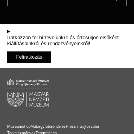
Iratkozzon fel hírlevelünkre és értesüljön elsőként
kiállításainkról és rendezvényeinkről!
Feliratkozás
Múzeumshop
Műtárgyfotórendelés
Press / Sajtószoba
Tagintézmények
Terembérlés