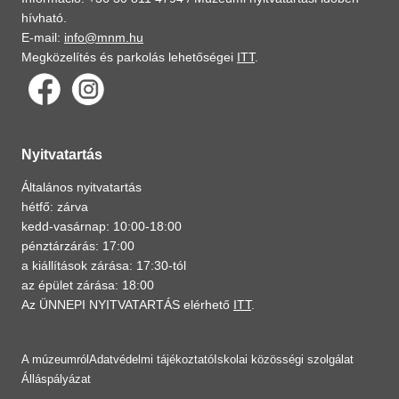
hívható.
E-mail:
info@mnm.hu
Megközelítés és parkolás lehetőségei
ITT
.
Nyitvatartás
Általános nyitvatartás
hétfő: zárva
kedd-vasárnap: 10:00-18:00
pénztárzárás: 17:00
a kiállítások zárása: 17:30-tól
az épület zárása: 18:00
Az ÜNNEPI NYITVATARTÁS elérhető
ITT
.
A múzeumról
Adatvédelmi tájékoztató
Iskolai közösségi szolgálat
Álláspályázat