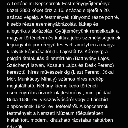
Régészet
A Történelmi Képcsarnok Festménygyűjteménye
Képcsarnok
Tagintézmények
közel 2800 képet őriz a 16. század elejétől a 20.
Történeti Fényképtár
század végéig. A festmények túlnyomó része portré,
Felnőttképzés
Éremtár
kisebb része eseményábrázolás, látkép és
Közérdekű adatok
allegorikus ábrázolás. Gyűjteményünk rendelkezik a
Adattár
magyar történelem és kultúra jeles személyiségeinek
Központi Könyvtár
legnagyobb portréegyüttesével, amelyben a magyar
királyok képmásaitól (II. Lajostól IV. Károlyig) a
polgári átalakulás államférfiain (Batthyány Lajos,
Széchenyi István, Kossuth Lajos és Deák Ferenc)
keresztül híres művészeinkig (Liszt Ferenc, Jókai
Mór, Munkácsy Mihály) számos híres arckép
megtalálható. Néhány kiemelkedő történeti
eseményről is őrzünk olajfestményt, mint például
Buda 1686. évi visszavívásáról vagy a Lánchíd
alapkövének 1842. évi letételéről. A képcsarnok
festményeit a Nemzeti Múzeum főépületében
kialakított, modern, kihúzható rácsfalas raktárban
őrizzük.