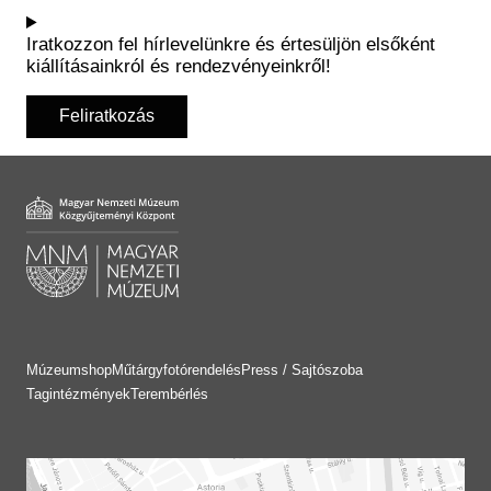
Iratkozzon fel hírlevelünkre és értesüljön elsőként
kiállításainkról és rendezvényeinkről!
Feliratkozás
Múzeumshop
Műtárgyfotórendelés
Press / Sajtószoba
Tagintézmények
Terembérlés