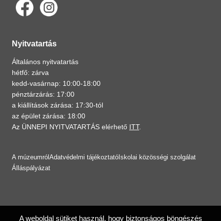
Nyitvatartás
Általános nyitvatartás
hétfő: zárva
kedd-vasárnap: 10:00-18:00
pénztárzárás: 17:00
a kiállítások zárása: 17:30-tól
az épület zárása: 18:00
Az ÜNNEPI NYITVATARTÁS elérhető
ITT
.
A múzeumról
Adatvédelmi tájékoztató
Iskolai közösségi szolgálat
Álláspályázat
A weboldal sütiket használ, hogy biztonságos böngészés