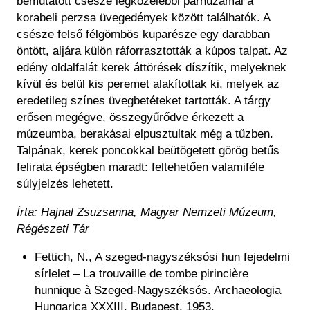
bemutatott csésze legközelebbi párhuzamai a
korabeli perzsa üvegedények között találhatók. A
csésze felső félgömbös kuparésze egy darabban
öntött, aljára külön ráforrasztották a kúpos talpat. Az
edény oldalfalát kerek áttörések díszítik, melyeknek
kívül és belül kis peremet alakítottak ki, melyek az
eredetileg színes üvegbetéteket tartották. A tárgy
erősen megégve, összegyűrődve érkezett a
múzeumba, berakásai elpusztultak még a tűzben.
Talpának, kerek poncokkal beütögetett görög betűs
felirata épségben maradt: feltehetően valamiféle
súlyjelzés lehetett.
Írta: Hajnal Zsuzsanna, Magyar Nemzeti Múzeum,
Régészeti Tár
Fettich, N., A szeged-nagyszéksósi hun fejedelmi
sírlelet – La trouvaille de tombe pirincière
hunnique à Szeged-Nagyszéksós. Archaeologia
Hungarica XXXIII. Budapest, 1953.