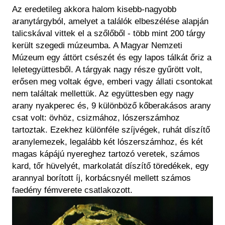
Az eredetileg akkora halom kisebb-nagyobb
aranytárgyból, amelyet a találók elbeszélése alapján
talicskával vittek el a szőlőből - több mint 200 tárgy
került szegedi múzeumba. A Magyar Nemzeti
Múzeum egy áttört csészét és egy lapos tálkát őriz a
leletegyüttesből. A tárgyak nagy része gyűrött volt,
erősen meg voltak égve, emberi vagy állati csontokat
nem találtak mellettük. Az együttesben egy nagy
arany nyakperec és, 9 különböző kőberakásos arany
csat volt: övhöz, csizmához, lószerszámhoz
tartoztak. Ezekhez különféle szíjvégek, ruhát díszítő
aranylemezek, legalább két lószerszámhoz, és két
magas kápájú nyereghez tartozó veretek, számos
kard, tőr hüvelyét, markolatát díszítő töredékek, egy
arannyal borított íj, korbácsnyél mellett számos
faedény fémverete csatlakozott.
Kép