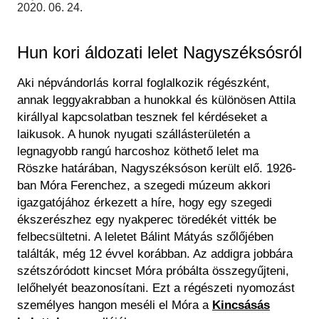
Régészet
2020. 06. 24.
Képcsarnok
Tagintézmények
Történeti Fényképtár
Felnőttképzés
Hun kori áldozati lelet Nagyszéksósról
Éremtár
Közérdekű adatok
Adattár
Aki népvándorlás korral foglalkozik régészként,
Központi Könyvtár
annak leggyakrabban a hunokkal és különösen Attila
királlyal kapcsolatban tesznek fel kérdéseket a
laikusok. A hunok nyugati szállásterületén a
legnagyobb rangú harcoshoz köthető lelet ma
Röszke határában, Nagyszéksóson került elő. 1926-
ban Móra Ferenchez, a szegedi múzeum akkori
igazgatójához érkezett a híre, hogy egy szegedi
ékszerészhez egy nyakperec töredékét vitték be
felbecsültetni. A leletet Bálint Mátyás szőlőjében
találták, még 12 évvel korábban. Az addigra jobbára
szétszóródott kincset Móra próbálta összegyűjteni,
lelőhelyét beazonosítani. Ezt a régészeti nyomozást
személyes hangon meséli el Móra a
Kincsásás