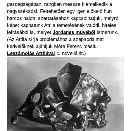
gazdagságában, rangban messze kiemelkedik a
nagyszéksósi. Feltehetően egy igen előkelő hun
harcos halotti szertatásához kapcsolhatjuk, melyről
képet kaphatunk Attila temetésének valódi, hiteles
leírásából is, melyet
Jordanes művéből
ismerünk.
(Az Attila sírja problémához a szépirodalmat
kedvelőknek ajánljuk Móra Ferenc másik,
Leszámolás Attilával
c. novelláját.)
Kép