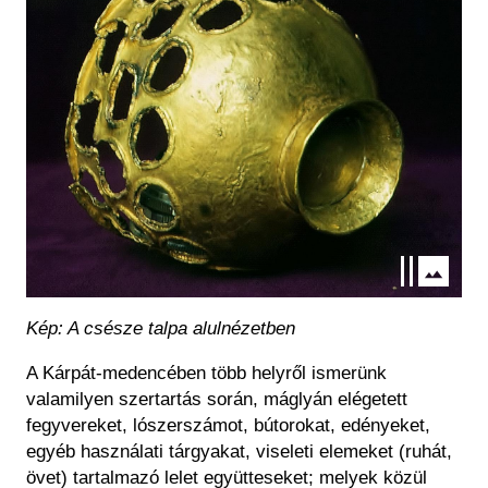
Kép: A csésze talpa alulnézetben
A Kárpát-medencében több helyről ismerünk
valamilyen szertartás során, máglyán elégetett
fegyvereket, lószerszámot, bútorokat, edényeket,
egyéb használati tárgyakat, viseleti elemeket (ruhát,
övet) tartalmazó lelet együtteseket; melyek közül