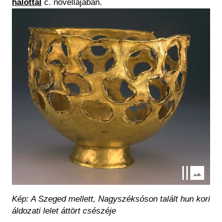
halottal
c. novellájában.
Kép
Kép: A Szeged mellett, Nagyszéksóson talált hun kori
áldozati lelet áttört csészéje