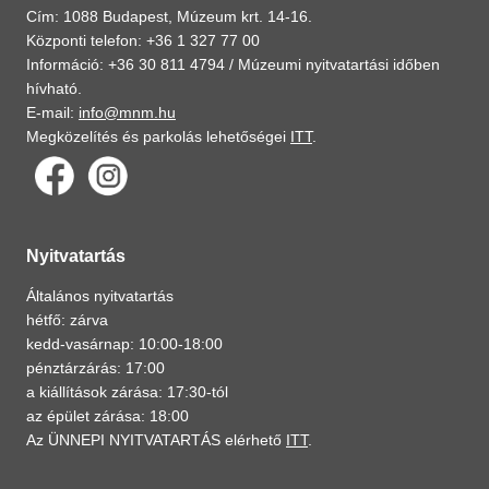
Cím: 1088 Budapest, Múzeum krt. 14-16.
Központi telefon: +36 1 327 77 00
Információ: +36 30 811 4794 /
Múzeumi nyitvatartási időben
hívható.
E-mail:
info@mnm.hu
Megközelítés és parkolás lehetőségei
ITT
.
Nyitvatartás
Általános nyitvatartás
hétfő: zárva
kedd-vasárnap: 10:00-18:00
pénztárzárás: 17:00
a kiállítások zárása: 17:30-tól
az épület zárása: 18:00
Az ÜNNEPI NYITVATARTÁS elérhető
ITT
.