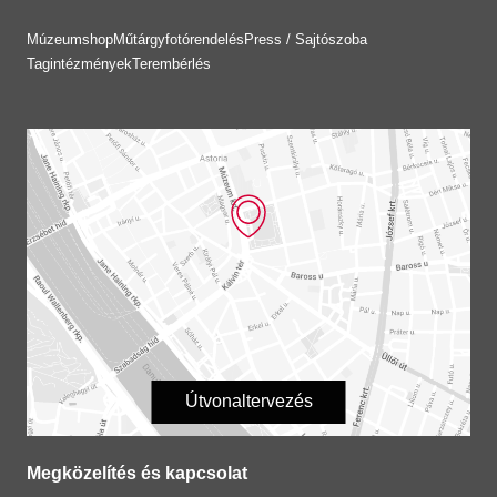
Múzeumshop
Műtárgyfotórendelés
Press / Sajtószoba
Tagintézmények
Terembérlés
Útvonaltervezés
Megközelítés és kapcsolat