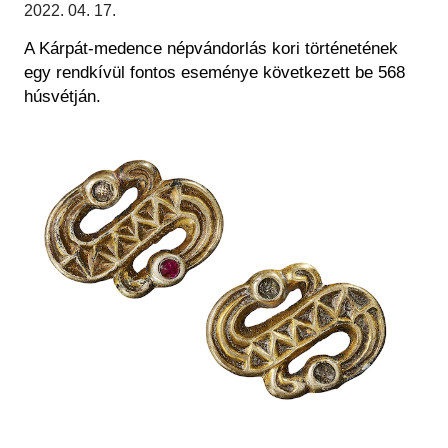
Régészet
2022. 04. 17.
Képcsarnok
Tagintézmények
A Kárpát-medence népvándorlás kori történetének
Történeti Fényképtár
Felnőttképzés
egy rendkívül fontos eseménye következett be 568
Éremtár
Közérdekű adatok
húsvétján.
Adattár
Kép
Központi Könyvtár