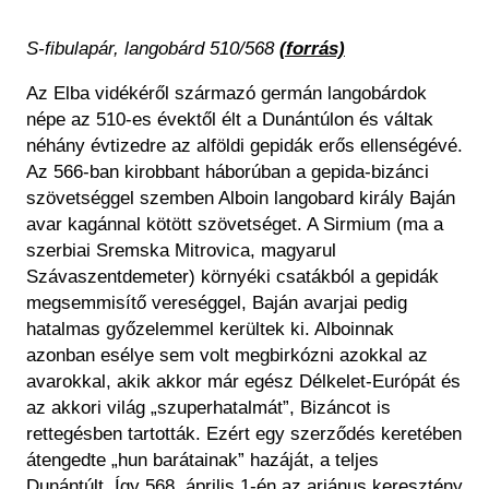
S-fibulapár, langobárd 510/568
(forrás)
Az Elba vidékéről származó germán langobárdok
népe az 510-es évektől élt a Dunántúlon és váltak
néhány évtizedre az alföldi gepidák erős ellenségévé.
Az 566-ban kirobbant háborúban a gepida-bizánci
szövetséggel szemben Alboin langobard király Baján
avar kagánnal kötött szövetséget. A Sirmium (ma a
szerbiai Sremska Mitrovica, magyarul
Szávaszentdemeter) környéki csatákból a gepidák
megsemmisítő vereséggel, Baján avarjai pedig
hatalmas győzelemmel kerültek ki. Alboinnak
azonban esélye sem volt megbirkózni azokkal az
avarokkal, akik akkor már egész Délkelet-Európát és
az akkori világ „szuperhatalmát”, Bizáncot is
rettegésben tartották. Ezért egy szerződés keretében
átengedte „hun barátainak” hazáját, a teljes
Dunántúlt. Így 568. április 1-én az ariánus keresztény