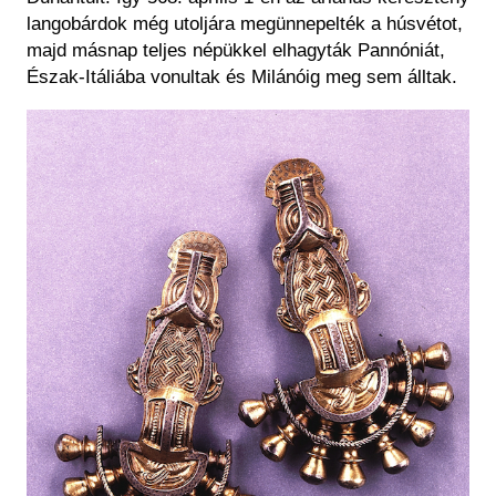
langobárdok még utoljára megünnepelték a húsvétot,
majd másnap teljes népükkel elhagyták Pannóniát,
Észak-Itáliába vonultak és Milánóig meg sem álltak.
Kép