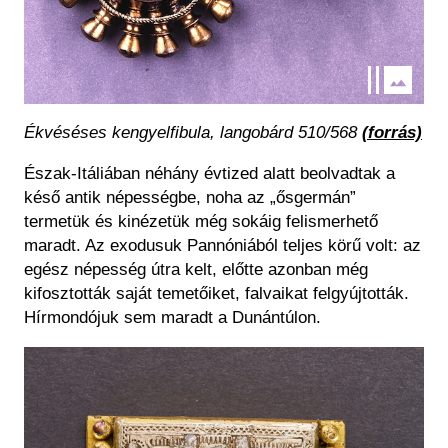
Ékvéséses kengyelfibula, langobárd 510/568
(forrás)
Észak-Itáliában néhány évtized alatt beolvadtak a
késő antik népességbe, noha az „ősgermán”
termetük és kinézetük még sokáig felismerhető
maradt. Az exodusuk Pannóniából teljes körű volt: az
egész népesség útra kelt, előtte azonban még
kifosztották saját temetőiket, falvaikat felgyújtották.
Hírmondójuk sem maradt a Dunántúlon.
Kép