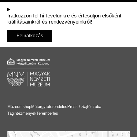
Iratkozzon fel hírlevelünkre és értesüljön elsőként
kiállításainkról és rendezvényeinkről!
Feliratkozás
Múzeumshop
Műtárgyfotórendelés
Press / Sajtószoba
Tagintézmények
Terembérlés