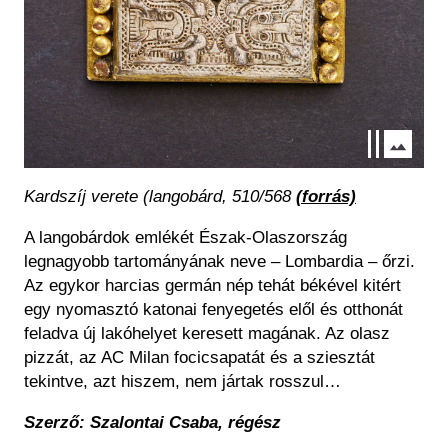
Kardszíj verete (langobárd, 510/568
(forrás)
A langobárdok emlékét Észak-Olaszország
legnagyobb tartományának neve – Lombardia – őrzi.
Az egykor harcias germán nép tehát békével kitért
egy nyomasztó katonai fenyegetés elől és otthonát
feladva új lakóhelyet keresett magának. Az olasz
pizzát, az AC Milan focicsapatát és a sziesztát
tekintve, azt hiszem, nem jártak rosszul…
Szerző: Szalontai Csaba, régész