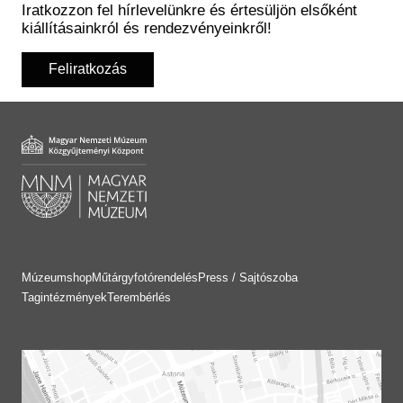
Iratkozzon fel hírlevelünkre és értesüljön elsőként
kiállításainkról és rendezvényeinkről!
Feliratkozás
Múzeumshop
Műtárgyfotórendelés
Press / Sajtószoba
Tagintézmények
Terembérlés