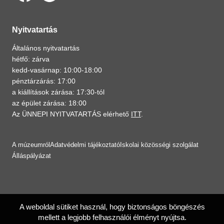
Nyitvatartás
Általános nyitvatartás
hétfő: zárva
kedd-vasárnap: 10:00-18:00
pénztárzárás: 17:00
a kiállítások zárása: 17:30-tól
az épület zárása: 18:00
Az ÜNNEPI NYITVATARTÁS elérhető
ITT
.
A múzeumról
Adatvédelmi tájékoztató
Iskolai közösségi szolgálat
Álláspályázat
A weboldal sütiket használ, hogy biztonságos böngészés
mellett a legjobb felhasználói élményt nyújtsa.