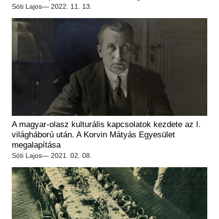
Régészet
Sóti Lajos
— 2022. 11. 13.
Képcsarnok
Tagintézmények
Történeti Fényképtár
Felnőttképzés
Éremtár
Közérdekű adatok
Adattár
Központi Könyvtár
A magyar-olasz kulturális kapcsolatok kezdete az I.
világháború után. A Korvin Mátyás Egyesület
megalapítása
Sóti Lajos
— 2021. 02. 08.