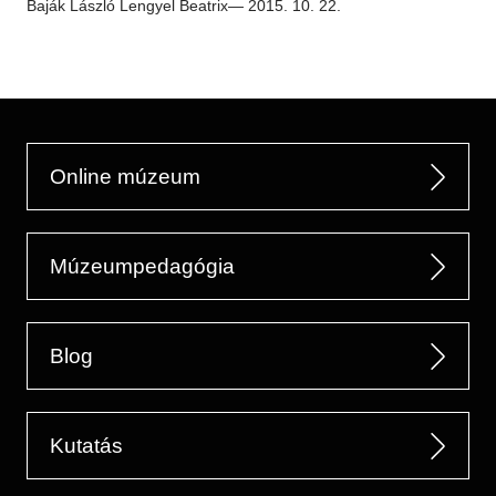
Baják László
Lengyel Beatrix
— 2015. 10. 22.
Online múzeum
Múzeumpedagógia
Blog
Kutatás