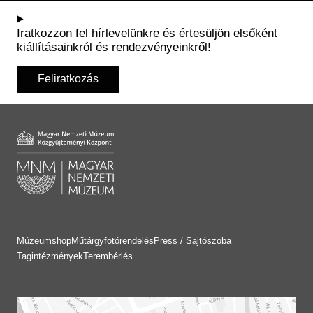
Iratkozzon fel hírlevelünkre és értesüljön elsőként
kiállításainkról és rendezvényeinkről!
Feliratkozás
Múzeumshop
Műtárgyfotórendelés
Press / Sajtószoba
Tagintézmények
Terembérlés