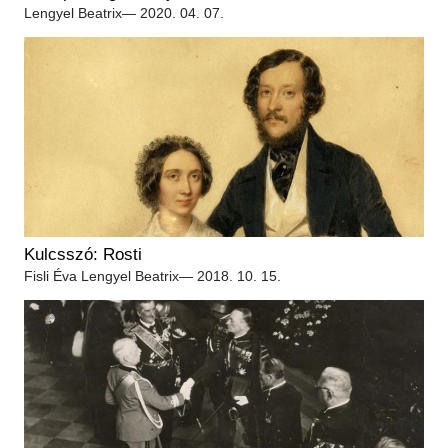
Régészet
Lengyel Beatrix
— 2020. 04. 07.
Képcsarnok
Tagintézmények
Történeti Fényképtár
Felnőttképzés
Éremtár
Közérdekű adatok
Adattár
Központi Könyvtár
Kulcsszó: Rosti
Fisli Éva
Lengyel Beatrix
— 2018. 10. 15.